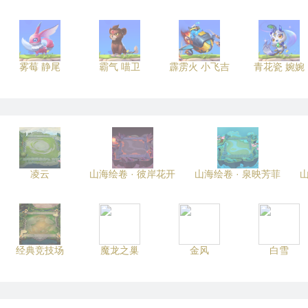
雾莓 静尾
霸气 喵卫
霹雳火 小飞吉
青花瓷 婉婉
凌云
山海绘卷 · 彼岸花开
山海绘卷 · 泉映芳菲
山
经典竞技场
魔龙之巢
金风
白雪