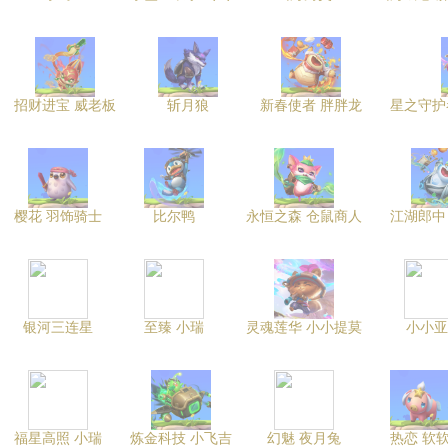
招财进宝 威老板
斩月狼
新春使者 胖胖龙
星之守护
樱花 羽饰骑士
比尔鸭
永恒之森 仓鼠商人
江湖郎中
银河三连星
至臻 小瑞
灵魂莲华 小小提莫
小小亚
福星高照 小瑞
炼金科技 小飞吉
幻魅 夜月兔
热恋 软