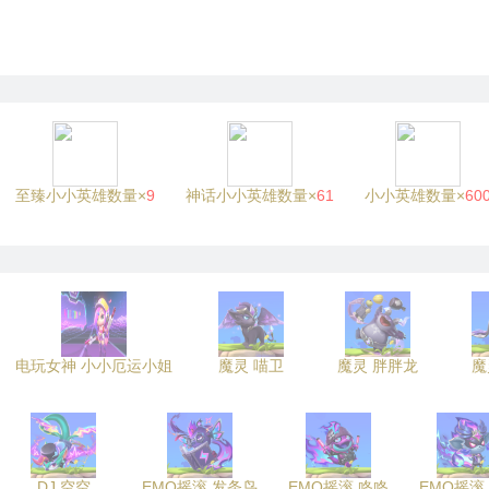
至臻小小英雄数量×
9
神话小小英雄数量×
61
小小英雄数量×
60
电玩女神 小小厄运小姐
魔灵 喵卫
魔灵 胖胖龙
魔
DJ 空空
EMO摇滚 发条鸟
EMO摇滚 咚咚
EMO摇滚