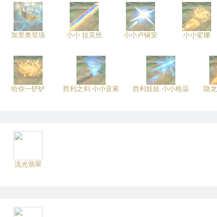
加里奥登场
小小 拉克丝
小小卢锡安
小小娑娜
给你一铲铲
胜利之剑 小小亚索
胜利娃娃 小小格温
隐龙
流光翡翠