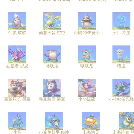
仙灵 软软
仙籁天音 空空
企鹅 羽饰骑士
冰川 符灵
吞星者 思思
咯吱拉
啵啵龙
喵卫
宝藏船长 墨宝
寻龙踏雪 墨宝
小小妮蔻
小小峡谷先锋
小马
小鲨鱼鼓手 咚咚
山海河灵
山海绘卷 