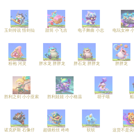
玉剑传说 悟剑仙
甜筒 小飞吉
电子舞曲 小志
电玩女神 
粉袍 河灵
胖水龙 胖胖龙
胖石龙 胖胖龙
胖胖龙
胜利之剑 小小亚索
胜利娃娃 小小格温
胡子喵
船
诺克萨斯 石像仔
超级粉丝 咚咚
软软
这货不是尖