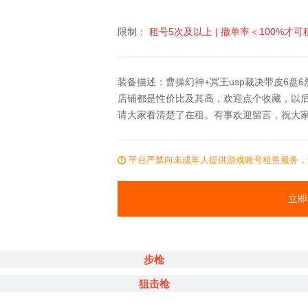
限制：
租号
5次
及以上 |
撤单率＜
100%
才可
装备描述：曹操幻神+冥王usp裁决带皮6盘
店铺都是性价比及其高，欢迎点个收藏，以
请大家看清楚了在租。有事欢迎留言，祝大
平台严禁向未成年人提供游戏账号租售服务，
立即
步枪
狙击枪