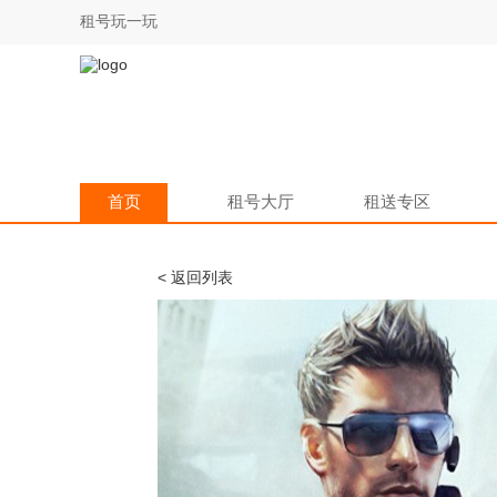
租号玩一玩
首页
租号大厅
租送专区
< 返回列表