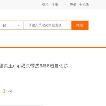
登录
|
注册
充值
|
手机版
搜索
一区
冥王usp裁决带皮6盘6烈夏佐炼
1
：
小时