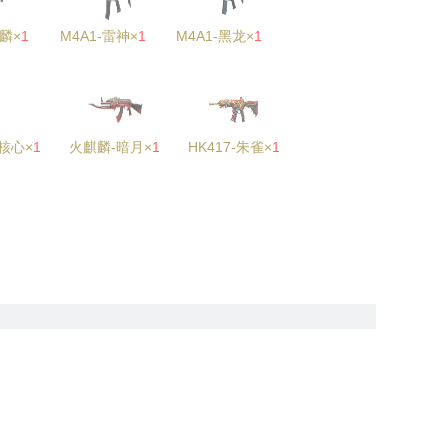
麒麟×
1
M4A1-雷神×
1
M4A1-黑龙×
1
量核心×
1
火麒麟-暗月×
1
HK417-朱雀×
1