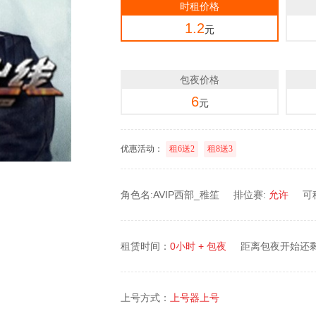
时租价格
1.2
元
包夜价格
6
元
优惠活动：
租6送2
租8送3
角色名:AVIP西部_稚笙
排位赛:
允许
可
租赁时间：
0小时 + 包夜
距离包夜开始还
上号方式：
上号器上号