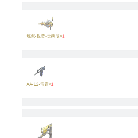
炼狱-悦蓝-觉醒版×
1
AA-12-雷霆×
1