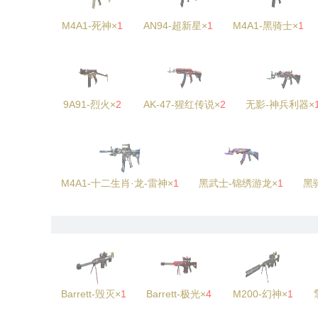
M4A1-死神×
1
AN94-超新星×
1
M4A1-黑骑士×
1
9A91-烈火×
2
AK-47-猩红传说×
2
无影-神兵利器×
M4A1-十二生肖·龙-雷神×
1
黑武士-锦绣游龙×
1
黑
Barrett-毁灭×
1
Barrett-极光×
4
M200-幻神×
1