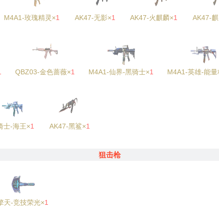
M4A1-玫瑰精灵×
1
AK47-无影×
1
AK47-火麒麟×
1
AK47-
1
QBZ03-金色蔷薇×
1
M4A1-仙界-黑骑士×
1
M4A1-英雄-能
骑士-海王×
1
AK47-黑鲨×
1
狙击枪
擎天-竞技荣光×
1