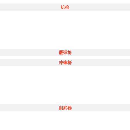
机枪
霰弹枪
冲锋枪
副武器