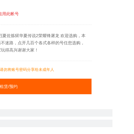
租用此帐号
6烈夏佐炼狱华夏传说2荣耀锋屠龙 欢迎选购，本
后不迷路，点开几百个各式各样的号任您选购，
家玩得高兴谢谢大家！
请勿将账号密码分享给未成年人
租赁/预约