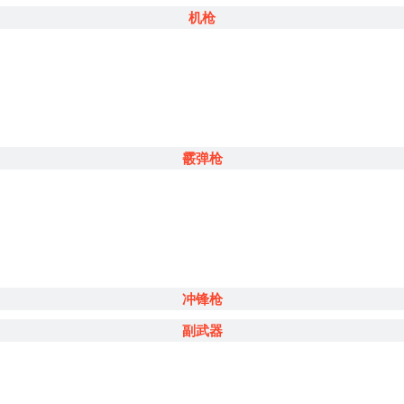
机枪
霰弹枪
冲锋枪
副武器