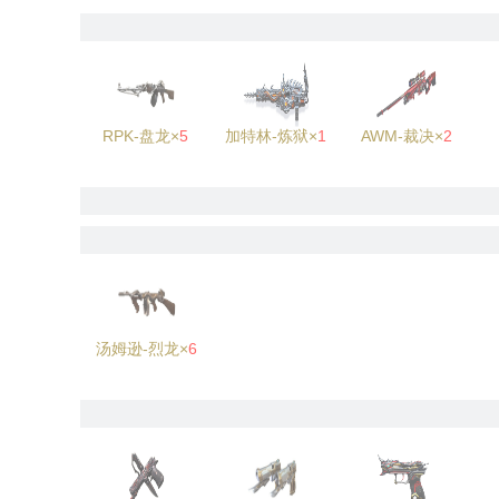
RPK-盘龙×
5
加特林-炼狱×
1
AWM-裁决×
2
汤姆逊-烈龙×
6