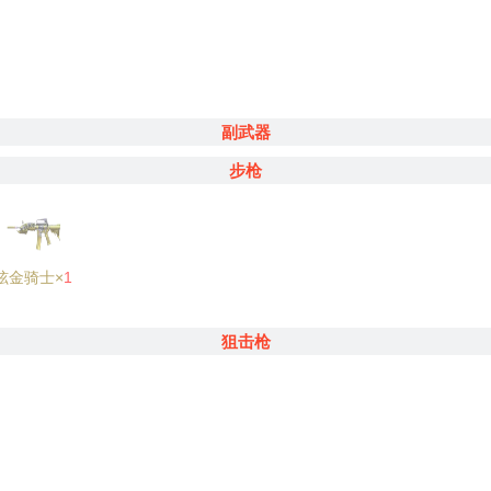
副武器
步枪
炫金骑士×
1
狙击枪