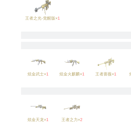
王者之光-觉醒版×
1
炫金武士×
1
炫金火麒麟×
1
王者蔷薇×
1
炫金天龙×
1
王者之力×
2