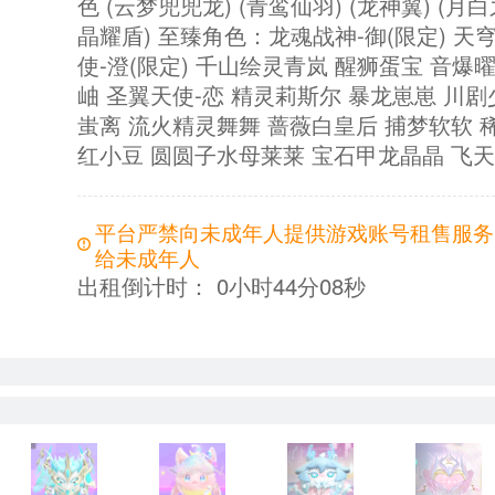
色 (云梦兜兜龙) (青鸾仙羽) (龙神翼) (月白
晶耀盾) 至臻角色：龙魂战神-御(限定) 天穹
使-澄(限定) 千山绘灵青岚 醒狮蛋宝 音爆
岫 圣翼天使-恋 精灵莉斯尔 暴龙崽崽 川
蚩离 流火精灵舞舞 蔷薇白皇后 捕梦软软
红小豆 圆圆子水母莱莱 宝石甲龙晶晶 飞
平台严禁向未成年人提供游戏账号租售服务
给未成年人
出租倒计时：
0小时44分07秒