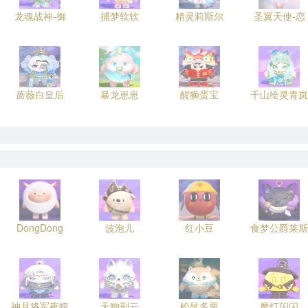
龙魂战神-御
捕梦软软
精灵莉斯尔
圣翼天使-恋
蔷薇白皇后
暴龙崽崽
醒狮蛋宝
千山绘灵青岚
DongDong
波泡儿
红小豆
食梦公爵莱斯
神月将军夜魄
天狗刑云
松鼠多栗
魔灯闪闪