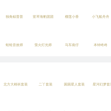
独角鲸普普
竖琴海豹团团
榴莲小香
小飞船舟舟
蛙蛙音效师
萤火灯光师
马车南仔
本钟咚咚
北方大棉袄套装
二丫套装
困困星人套装
星河幻梦套