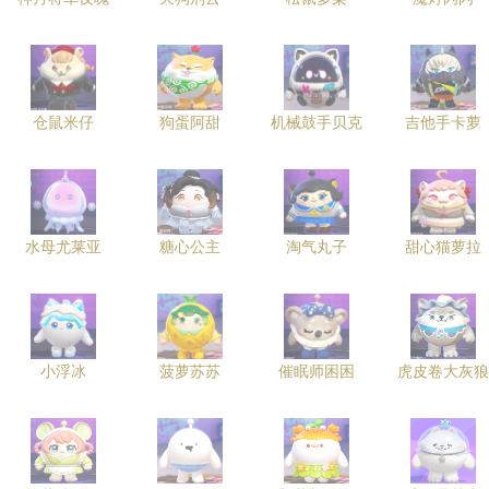
仓鼠米仔
狗蛋阿甜
机械鼓手贝克
吉他手卡萝
水母尤莱亚
糖心公主
淘气丸子
甜心猫萝拉
小浮冰
菠萝苏苏
催眠师困困
虎皮卷大灰狼