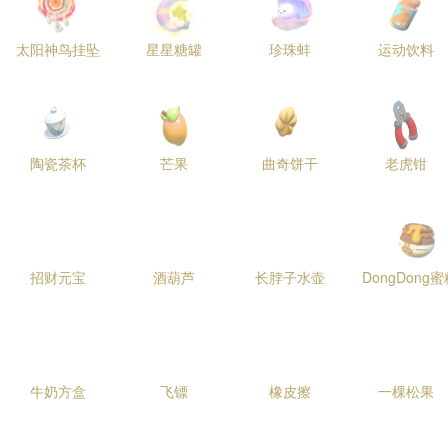
太阳神鸟挂坠
星星糖罐
珍珠蚌
运动饮料
陶瓷茶杯
芒果
曲奇饼干
老虎钳
招财元宝
酒葫芦
长脖子水壶
DongDong
牛奶方盒
飞镖
橡皮擦
一棵松果