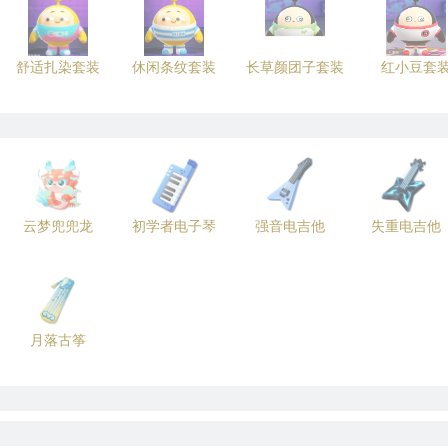
舒适扎染套装
休闲条纹套装
长草颜团子套装
红小豆套
云梦兜兜龙
初学者电子琴
强音电吉他
失重电吉他
月落古筝