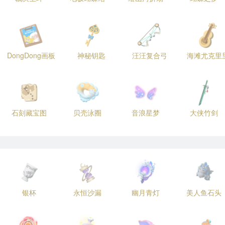
DongDong画板
神秘钥匙
汪汪复合弓
海滩尤克里
石刻藏宝图
贝壳泳圈
音浪星梦
大侠竹剑
银杯
永恒沙漏
幽月青灯
美人鱼石头