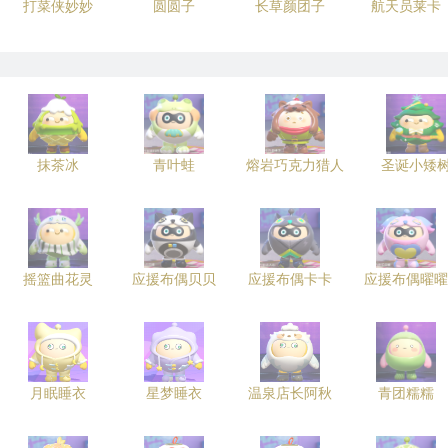
打菜侠妙妙
圆圆子
长草颜团子
航天员莱卡
抹茶冰
青叶蛙
熔岩巧克力猎人
圣诞小矮
摇篮曲花灵
应援布偶贝贝
应援布偶卡卡
应援布偶曜曜
月眠睡衣
星梦睡衣
温泉店长阿秋
青团糯糯