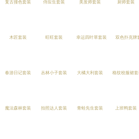
复古撞色套装
侍应生套装
美发师套装
厨师套装
木匠套装
旺旺套装
幸运四叶草套装
双色扑克牌
春游日记套装
丛林小子套装
大橘大利套装
格纹校服裙套
魔法森林套装
拍照达人套装
青蛙先生套装
上班鸭套装