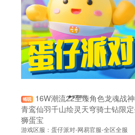
16W潮流22至臻角色龙魂战神
收藏账号
青鸾仙羽千山绘灵天穹骑士钻限定
狮蛋宝
游戏区服：蛋仔派对-网易官服-全区全服