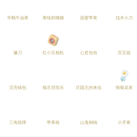
半颗牛油果
果味奶嘴糖
甜蜜苹果
伐木小刀
镰刀
红小豆相机
心意包包
百宝箱
贝壳钱包
猫爪捏捏乐
庄园主的来信
雏菊花束
三角路障
苹果核
山鬼铜钱
小牙膏