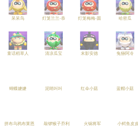
呆呆鸟
灯笼兰兰-恭
灯笼梅梅-圆
哈密瓜
童话稻草人
清凉瓜宝
末影安德
兔狲阿冷
蝴蝶嬷嬷
泥哨叫叫
红伞小菇
蓝帽小菇
拼布乌鸦布莱恩
敲锣猴子乔利
火锅将军
小鳄鱼皮