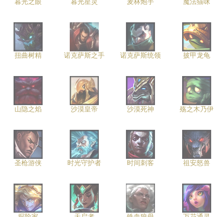
暮光之眼
暮光星灵
麦林炮手
魔法猫咪
扭曲树精
诺克萨斯之手
诺克萨斯统领
披甲龙龟
山隐之焰
沙漠皇帝
沙漠死神
殇之木乃伊
圣枪游侠
时光守护者
时间刺客
祖安怒兽
探险家
天启者
铁血狼母
万花通灵