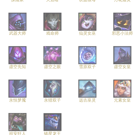
武器大师
戏命师
仙灵女巫
邪恶小法师
虚空先知
虚空之眼
雪原双子
虚空女皇
永恒梦魇
永猎双子
远古巫灵
元素女皇
祖安狂人
铸星龙王