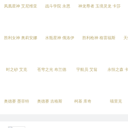
凤凰星神 艾尼维亚
战斗学院 永恩
神龙尊者 玉境灵龙 卡莎
胜利女神 奥莉安娜
水瓶星神 俄洛伊
胜利枪神 格雷福斯
天
时之砂 艾克
苍穹之光 布兰德
宇航员 艾翁
永恒之森 
奥德赛 墨菲特
奥德赛 吉格斯
柯基 库奇
喵里克