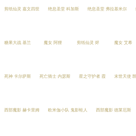
剪纸仙灵 嘉文四世
绝息圣堂 科加斯
绝息圣堂 弗拉基米尔
糖果大战 基兰
魔女 阿狸
剪纸仙灵 烬
魔女 艾希
死神 卡尔萨斯
死亡骑士 内瑟斯
星之守护者 霞
末世天使 
西部魔影 赫卡里姆
欧米伽小队 鬼影蛙人
西部魔影 德莱厄斯