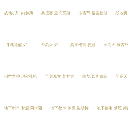
战地机甲 内瑟斯
奥德赛 亚托克斯
冰雪节 格雷福斯
战地机
斗魂觉醒 烬
至高天 烬
真实伤害 赛娜
至高天 薇古
创世之神 玛尔扎哈
至尊魔女 莫甘娜
幽梦玫瑰 泰隆
至高天
地下都市 梦魇 阿卡丽
地下都市 梦魇 崔斯特
地下都市 梦魇 