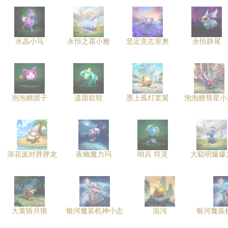
水晶小马
永恒之霜小雅
坚定意志里奥
永恒静尾
泡泡糖团子
遗愿软软
墨上孤灯桨翼
泡泡糖彗星小
浪花派对胖胖龙
夜幽魔力玛
哨兵 符灵
大聪明爆爆
大黄斩月狼
银河魔装机神小志
混沌
银河魔装