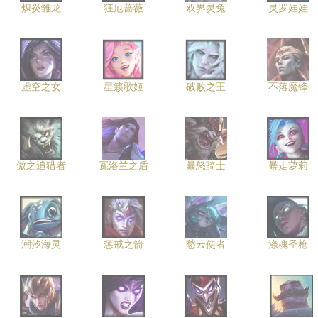
炽炎雏龙
狂厄蔷薇
双界灵兔
灵罗娃娃
虚空之女
星籁歌姬
破败之王
不落魔锋
傲之追猎者
瓦洛兰之盾
暴怒骑士
暴走萝莉
潮汐海灵
惩戒之箭
愁云使者
涤魂圣枪