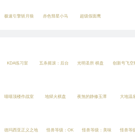
极速引擎斩月狼
赤色彗星小马
超级假面鹰
KDA练习室
五杀摇滚：后台
光明圣所 棋盘
创新号飞空
喵喵顶楼作战室
地狱火棋盘
夜煞的静修玉潭
大地温
德玛西亚正义之地
怪兽等级：OK
怪兽等级：美味
怪兽等