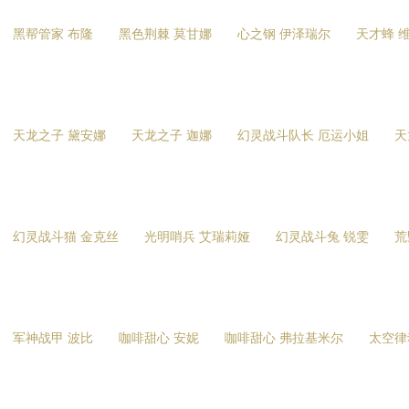
黑帮管家 布隆
黑色荆棘 莫甘娜
心之钢 伊泽瑞尔
天才蜂 
天龙之子 黛安娜
天龙之子 迦娜
幻灵战斗队长 厄运小姐
天
幻灵战斗猫 金克丝
光明哨兵 艾瑞莉娅
幻灵战斗兔 锐雯
荒
军神战甲 波比
咖啡甜心 安妮
咖啡甜心 弗拉基米尔
太空律