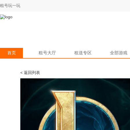
租号玩一玩
首页
租号大厅
租送专区
全部游戏
< 返回列表