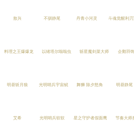
敖兴
不驯静尾
丹青小河灵
斗魂觉醒利刃
料理之王爆爆龙
以绪塔尔嗡嗡虫
斩星魔剑菜大师
企鹅羽
明昼斩月狼
光明哨兵宇宙鱿
舞狮 除夕怒角
明昼静尾
艾希
光明哨兵软软
星之守护者假面鹰
节奏大师