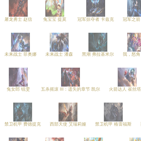
屠龙勇士 赵信
兔宝宝 提莫
冠军掠夺者 卡兹克
冠军之箭
未来战士 菲奥娜
未来战士 潘森
黑潮 弗拉基米尔
我，怒角
兔女郎 锐雯
五杀摇滚 III：遗失的章节 凯尔
火箭达人 崔丝
禁卫机甲 费德提克
西部天使 艾瑞莉娅
禁卫机甲 格雷福斯