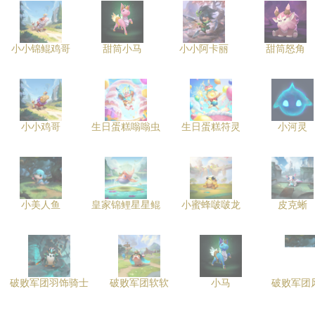
小小锦鲲鸡哥
甜筒小马
小小阿卡丽
甜筒怒角
小小鸡哥
生日蛋糕嗡嗡虫
生日蛋糕符灵
小河灵
小美人鱼
皇家锦鲤星星鲲
小蜜蜂啵啵龙
皮克蜥
破败军团羽饰骑士
破败军团软软
小马
破败军团