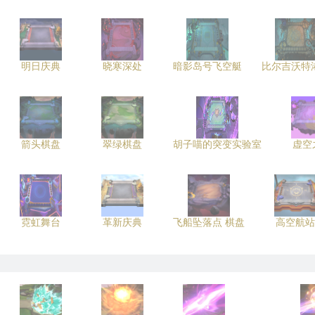
明日庆典
晓寒深处
暗影岛号飞空艇
比尔吉沃特
箭头棋盘
翠绿棋盘
胡子喵的突变实验室
虚空
霓虹舞台
革新庆典
飞船坠落点 棋盘
高空航站