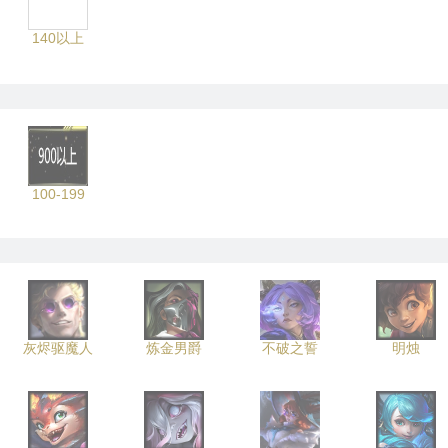
140以上
100-199
灰烬驱魔人
炼金男爵
不破之誓
明烛