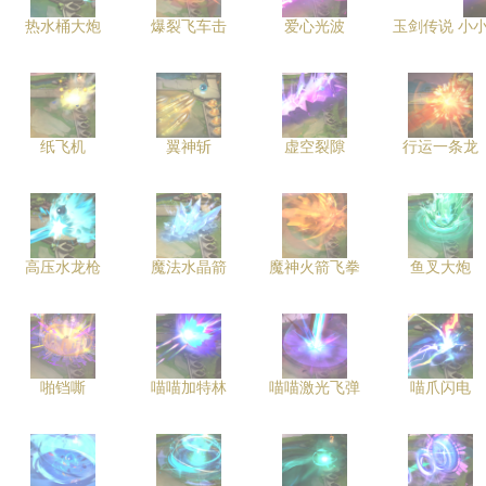
热水桶大炮
爆裂飞车击
爱心光波
玉剑传说 小
纸飞机
翼神斩
虚空裂隙
行运一条龙
高压水龙枪
魔法水晶箭
魔神火箭飞拳
鱼叉大炮
啪铛嘶
喵喵加特林
喵喵激光飞弹
喵爪闪电