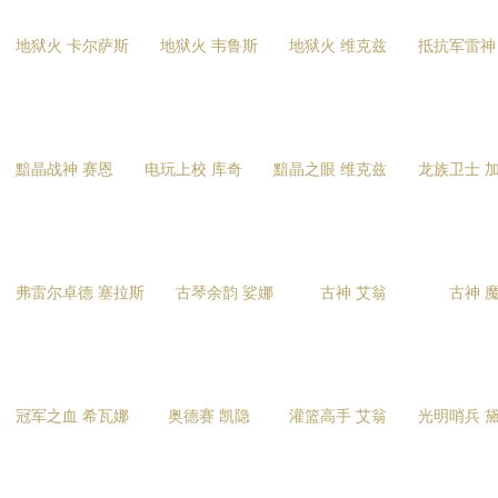
地狱火 卡尔萨斯
地狱火 韦鲁斯
地狱火 维克兹
抵抗军雷神
黯晶战神 赛恩
电玩上校 库奇
黯晶之眼 维克兹
龙族卫士 
弗雷尔卓德 塞拉斯
古琴余韵 娑娜
古神 艾翁
古神 
冠军之血 希瓦娜
奥德赛 凯隐
灌篮高手 艾翁
光明哨兵 