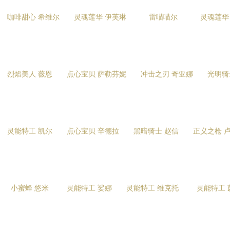
咖啡甜心 希维尔
灵魂莲华 伊芙琳
雷喵喵尔
灵魂莲华
烈焰美人 薇恩
点心宝贝 萨勒芬妮
冲击之刃 奇亚娜
光明骑
灵能特工 凯尔
点心宝贝 辛德拉
黑暗骑士 赵信
正义之枪 
小蜜蜂 悠米
灵能特工 娑娜
灵能特工 维克托
灵能特工 