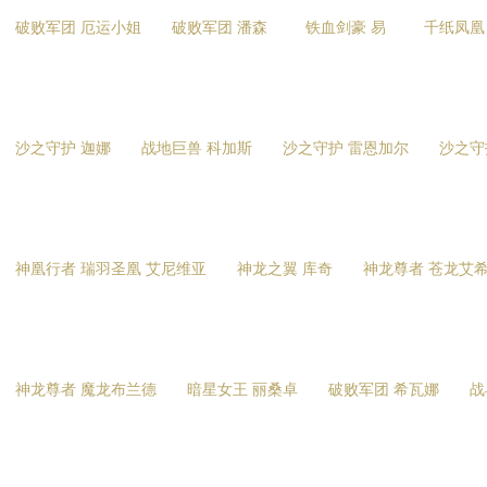
破败军团 厄运小姐
破败军团 潘森
铁血剑豪 易
千纸凤凰
沙之守护 迦娜
战地巨兽 科加斯
沙之守护 雷恩加尔
沙之守
神凰行者 瑞羽圣凰 艾尼维亚
神龙之翼 库奇
神龙尊者 苍龙艾
神龙尊者 魔龙布兰德
暗星女王 丽桑卓
破败军团 希瓦娜
战