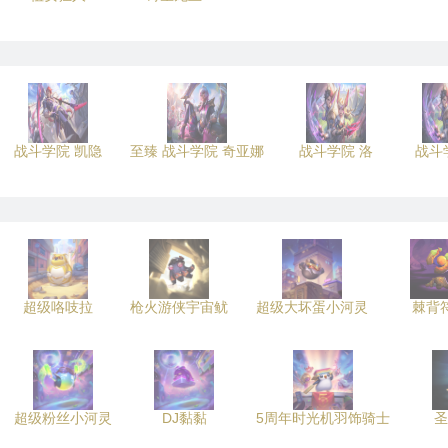
战斗学院 凯隐
至臻 战斗学院 奇亚娜
战斗学院 洛
战斗
超级咯吱拉
枪火游侠宇宙鱿
超级大坏蛋小河灵
棘背
超级粉丝小河灵
DJ黏黏
5周年时光机羽饰骑士
圣