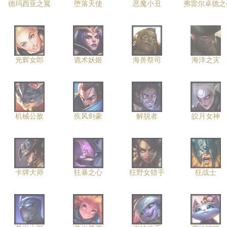
德玛西亚之翼
堕落天使
恶魔小丑
弗雷尔卓德之
光辉女郎
诡术妖姬
海兽祭司
海洋之灾
机械公敌
疾风剑豪
解脱者
皎月女神
卡牌大师
狂暴之心
狂野女猎手
狂战士