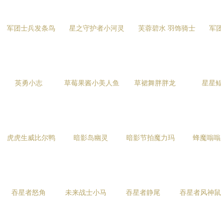
军团士兵发条鸟
星之守护者小河灵
芙蓉碧水 羽饰骑士
军
英勇小志
草莓果酱小美人鱼
草裙舞胖胖龙
星星
虎虎生威比尔鸭
暗影岛幽灵
暗影节拍魔力玛
蜂魔嗡嗡
吞星者怒角
未来战士小马
吞星者静尾
吞星者风神鼠