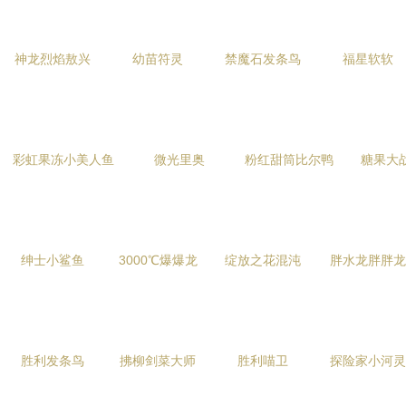
神龙烈焰敖兴
幼苗符灵
禁魔石发条鸟
福星软软
彩虹果冻小美人鱼
微光里奥
粉红甜筒比尔鸭
糖果大
绅士小鲨鱼
3000℃爆爆龙
绽放之花混沌
胖水龙胖胖龙
胜利发条鸟
拂柳剑菜大师
胜利喵卫
探险家小河灵