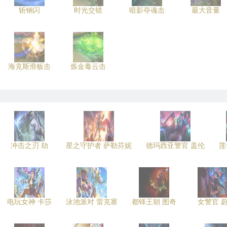
斩钢闪
时光交错
暗影夺魂击
最大音量
海克斯滑板击
炼金毒云击
冲击之刃 劫
星之守护者 萨勒芬妮
德玛西亚警官 盖伦
莲
电玩女神 卡莎
泳池派对 雷克塞
都铎王朝 图奇
女警官 