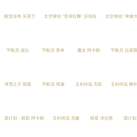
殿堂传奇 乐芙兰
太空律动 “音浪狂舞” 莎弥拉
太空律动 “串烧大
宇航员 波比
宇航员 库奇
魔女 阿卡丽
宇航员 拉莫
净雪之月 凯隐
宇航员 维迦
玉剑传说 无影
玉剑传说 舞
源计划：暗影 阿卡丽
玉剑传说 无极
暗星 泽拉斯
源计划