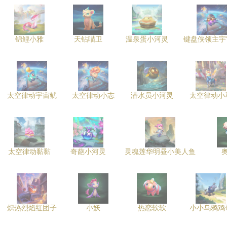
锦鲤小雅
天钻喵卫
温泉蛋小河灵
键盘侠领主宇
太空律动宇宙鱿
太空律动小志
潜水员小河灵
太空律动小
太空律动黏黏
奇葩小河灵
灵魂莲华明昼小美人鱼
炽热烈焰红团子
小妖
热恋软软
小小乌鸦鸡