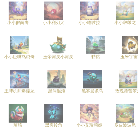
小小假面鹰
小小利刃犬
小小咯吱拉
小小啵啵龙
小小巨嘴鸟鸡哥
玉帝河灵小河灵
黏黏
玉米宇宙
王牌机师爆爆龙
黑洞混沌
黑雾发条鸟
玫瑰蓓蕾笨
琦琦
黑雾铃角
小小艾瑞莉娅
瓜皮波波尾