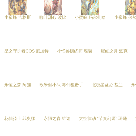
小蜜蜂 吉格斯
咖啡甜心 波比
小蜜蜂 玛尔扎哈
小蜜蜂 努
星之守护者COS 厄加特
小怪兽训练师 璐璐
腥红之月 派克
永恒之森 阿狸
欧米伽小队 毒针狙击手
北极星圣贤 基兰
永
花仙骑士 菲奥娜
永恒之森 维迦
太空律动 “节奏幻师” 璐璐