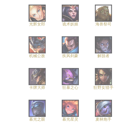
光辉女郎
诡术妖姬
海兽祭司
机械公敌
疾风剑豪
解脱者
卡牌大师
狂暴之心
狂野女猎手
暮光之眼
暮光星灵
麦林炮手