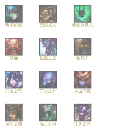
唤潮鲛姬
荒漠屠夫
魂锁典狱长
酒桶
巨魔之王
牧魂人
北地之怒
符文法师
龙血武姬
魔蛇之拥
远古恐惧
牛头酋长