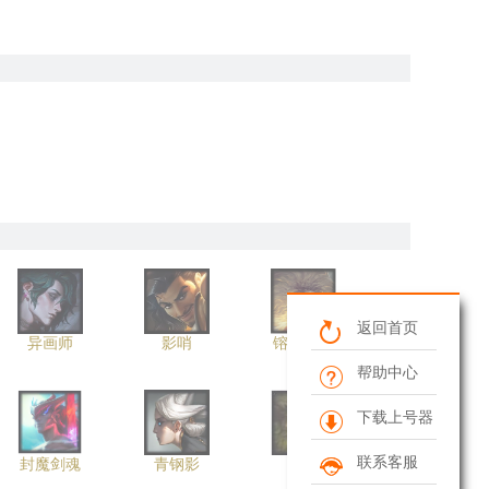
返回首页
异画师
影哨
镕铁少女
帮助中心
下载上号器
联系客服
封魔剑魂
青钢影
翠神