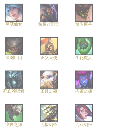
琴瑟仙女
荣耀行刑官
熔岩巨兽
深渊巨口
正义天使
生化魔人
死亡颂唱者
圣锤之毅
痛苦之拥
瘟疫之源
无极剑圣
无双剑姬