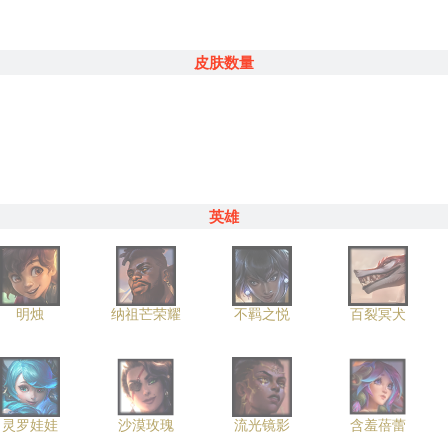
皮肤数量
英雄
明烛
纳祖芒荣耀
不羁之悦
百裂冥犬
灵罗娃娃
沙漠玫瑰
流光镜影
含羞蓓蕾