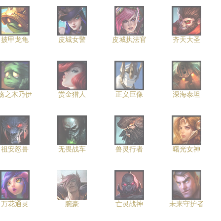
披甲龙龟
皮城女警
皮城执法官
齐天大圣
殇之木乃伊
赏金猎人
正义巨像
深海泰坦
祖安怒兽
无畏战车
兽灵行者
曙光女神
万花通灵
腕豪
亡灵战神
未来守护者