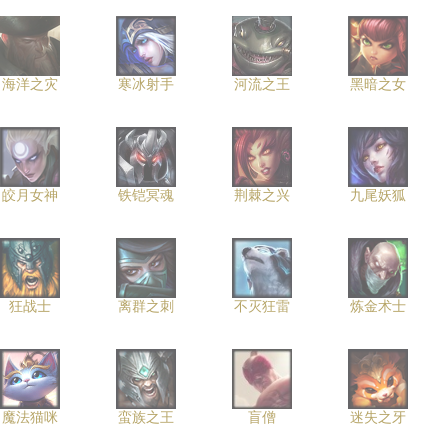
海洋之灾
寒冰射手
河流之王
黑暗之女
皎月女神
铁铠冥魂
荆棘之兴
九尾妖狐
狂战士
离群之刺
不灭狂雷
炼金术士
魔法猫咪
蛮族之王
盲僧
迷失之牙