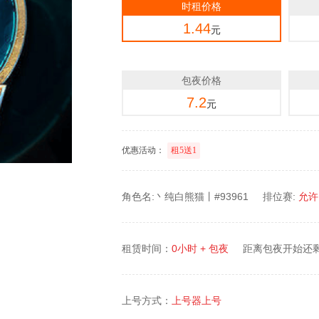
时租价格
1.44
元
包夜价格
7.2
元
优惠活动：
租5送1
角色名:丶纯白熊猫丨#93961
排位赛:
允许
租赁时间：
0小时 + 包夜
距离包夜开始还
上号方式：
上号器上号