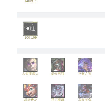
140以上
100-199
灰烬驱魔人
炼金男爵
不破之誓
炽炎雏龙
狂厄蔷薇
双界灵兔