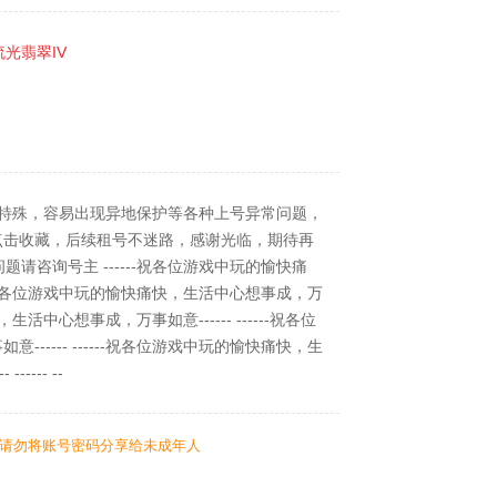
 流光翡翠IV
于TX游戏特殊，容易出现异地保护等各种上号异常问题，
点击收藏，后续租号不迷路，感谢光临，期待再
题请咨询号主 ------祝各位游戏中玩的愉快痛
----祝各位游戏中玩的愉快痛快，生活中心想事成，万
，生活中心想事成，万事如意------ ------祝各位
----- ------祝各位游戏中玩的愉快痛快，生
------ --
请勿将账号密码分享给未成年人