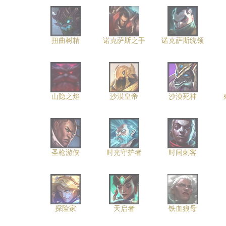
扭曲树精
诺克萨斯之手
诺克萨斯统领
山隐之焰
沙漠皇帝
沙漠死神
圣枪游侠
时光守护者
时间刺客
探险家
天启者
铁血狼母