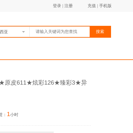
登录
|
注册
充值
|
手机版
搜索
西亚
原皮611★炫彩126★臻彩3★异
1
赁：
小时