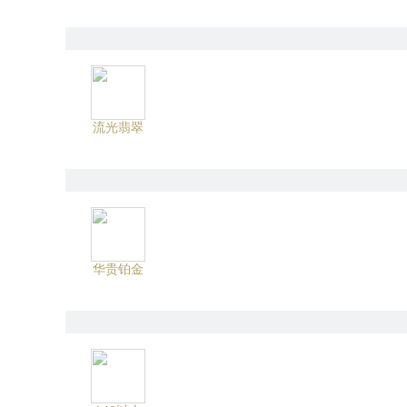
流光翡翠
华贵铂金