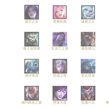
虚空之女
星籁歌姬
破败之王
傲之追猎者
瓦洛兰之盾
暴怒骑士
潮汐海灵
惩戒之箭
愁云使者
德玛西亚之翼
堕落天使
恶魔小丑
弗