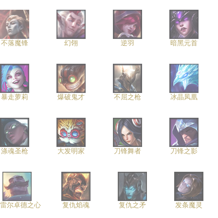
不落魔锋
幻翎
逆羽
暗黑元首
暴走萝莉
爆破鬼才
不屈之枪
冰晶凤凰
涤魂圣枪
大发明家
刀锋舞者
刀锋之影
雷尔卓德之心
复仇焰魂
复仇之矛
发条魔灵