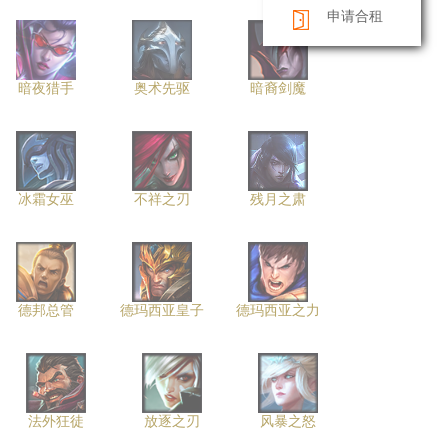
申请合租
暗夜猎手
奥术先驱
暗裔剑魔
冰霜女巫
不祥之刃
残月之肃
德邦总管
德玛西亚皇子
德玛西亚之力
法外狂徒
放逐之刃
风暴之怒