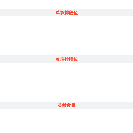
单双排段位
灵活排段位
英雄数量