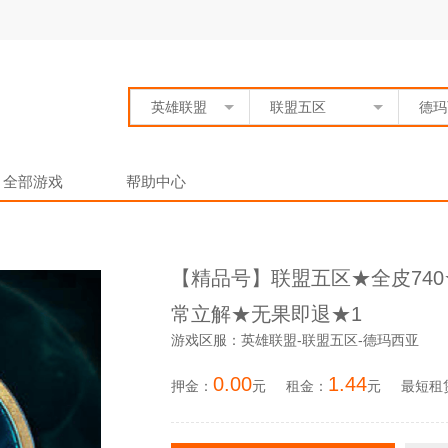
英雄联盟
联盟五区
德玛
全部游戏
帮助中心
【精品号】联盟五区★全皮740★
常立解★无果即退★1
游戏区服：英雄联盟-联盟五区-德玛西亚
0.00
1.44
押金：
元
租金：
元
最短租