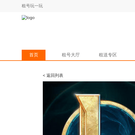
租号玩一玩
首页
租号大厅
租送专区
< 返回列表