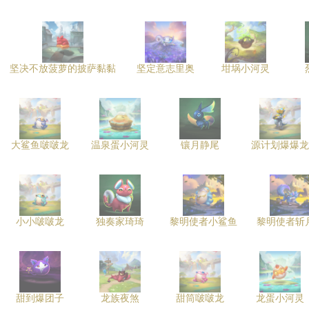
坚决不放菠萝的披萨黏黏
坚定意志里奥
坩埚小河灵
大鲨鱼啵啵龙
温泉蛋小河灵
镶月静尾
源计划爆爆龙
小小啵啵龙
独奏家琦琦
黎明使者小鲨鱼
黎明使者斩
甜到爆团子
龙族夜煞
甜筒啵啵龙
龙蛋小河灵