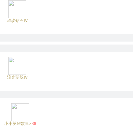
璀璨钻石IV
流光翡翠IV
小小英雄数量×
86