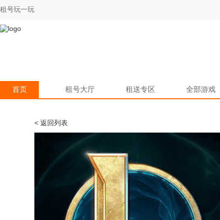
租号玩一玩
首页
租号大厅
租送专区
全部游戏
< 返回列表