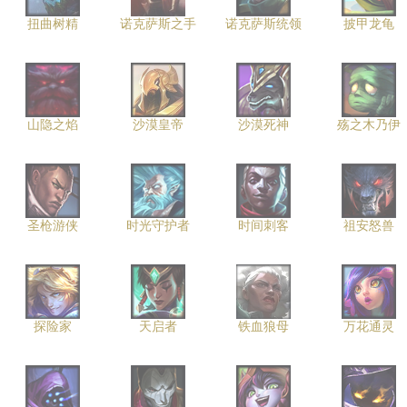
扭曲树精
诺克萨斯之手
诺克萨斯统领
披甲龙龟
山隐之焰
沙漠皇帝
沙漠死神
殇之木乃伊
圣枪游侠
时光守护者
时间刺客
祖安怒兽
探险家
天启者
铁血狼母
万花通灵