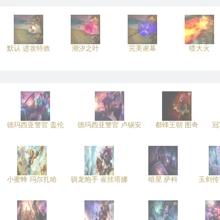
默认 进攻特效
潮汐之叶
完美谢幕
喷大火
德玛西亚警官 盖伦
德玛西亚警官 卢锡安
都铎王朝 图奇
冠
小蜜蜂 玛尔扎哈
驯龙炮手 崔丝塔娜
暗星 萨科
玉剑传