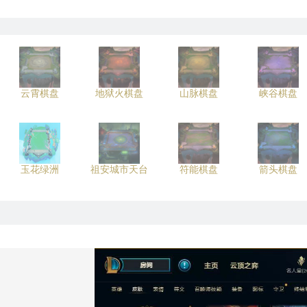
云霄棋盘
地狱火棋盘
山脉棋盘
峡谷棋盘
玉花绿洲
祖安城市天台
符能棋盘
箭头棋盘