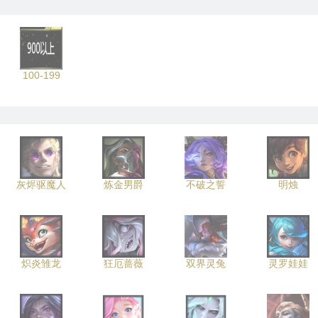
100-199
灰烬驱魔人
炼金男爵
不破之誓
明烛
炽炎雏龙
狂厄蔷薇
双界灵兔
灵罗娃娃