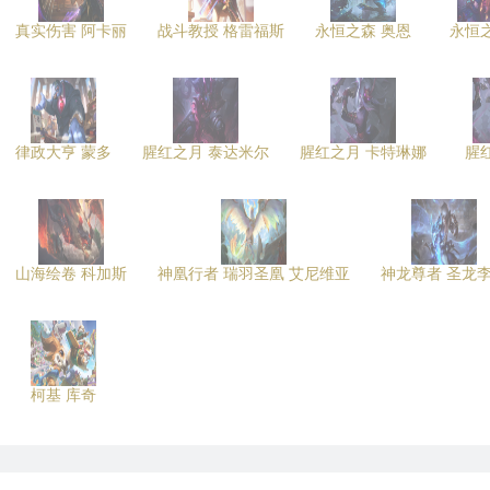
真实伤害 阿卡丽
战斗教授 格雷福斯
永恒之森 奥恩
永恒之
律政大亨 蒙多
腥红之月 泰达米尔
腥红之月 卡特琳娜
腥
山海绘卷 科加斯
神凰行者 瑞羽圣凰 艾尼维亚
神龙尊者 圣龙
柯基 库奇