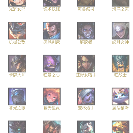
光辉女郎
诡术妖姬
海兽祭司
海洋之灾
机械公敌
疾风剑豪
解脱者
皎月女神
卡牌大师
狂暴之心
狂野女猎手
狂战士
暮光之眼
暮光星灵
麦林炮手
魔法猫咪