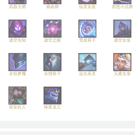
武器大师
戏命师
仙灵女巫
邪恶小法师
虚空先知
虚空之眼
雪原双子
虚空女皇
永恒梦魇
永猎双子
远古巫灵
元素女皇
祖安狂人
铸星龙王