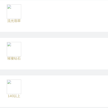
流光翡翠
璀璨钻石
140以上