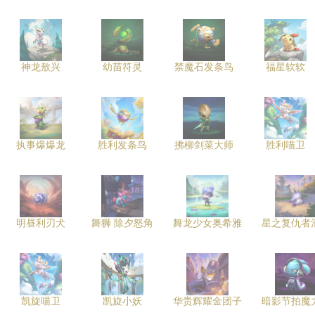
神龙敖兴
幼苗符灵
禁魔石发条鸟
福星软软
执事爆爆龙
胜利发条鸟
拂柳剑菜大师
胜利喵卫
明昼利刃犬
舞狮 除夕怒角
舞龙少女奥希雅
星之复仇者
凯旋喵卫
凯旋小妖
华贵辉耀金团子
暗影节拍魔