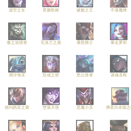
虚空之女
星籁歌姬
破败之王
不落魔锋
傲之追猎者
瓦洛兰之盾
暴怒骑士
暴走萝莉
潮汐海灵
惩戒之箭
愁云使者
涤魂圣枪
德玛西亚之翼
堕落天使
恶魔小丑
弗雷尔卓德之