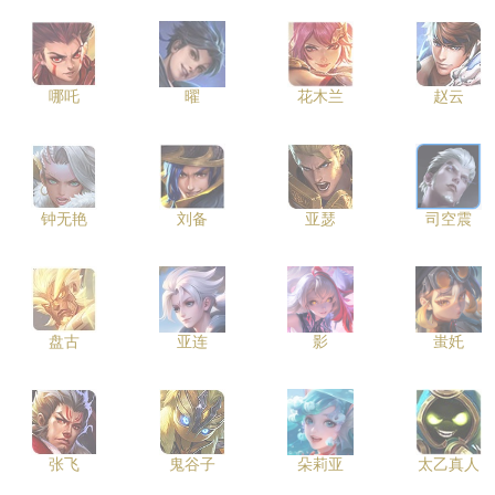
哪吒
曜
花木兰
赵云
钟无艳
刘备
亚瑟
司空震
盘古
亚连
影
蚩奼
张飞
鬼谷子
朵莉亚
太乙真人