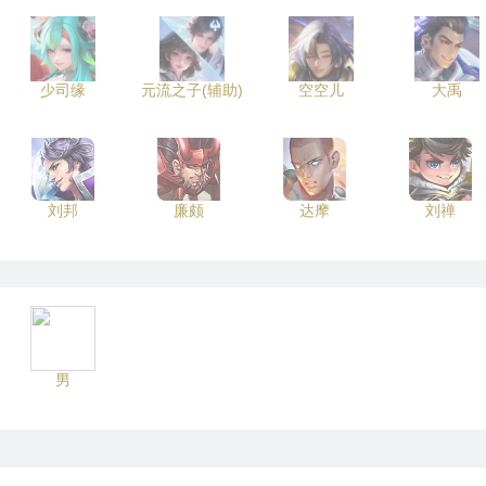
少司缘
元流之子(辅助)
空空儿
大禹
刘邦
廉颇
达摩
刘禅
男