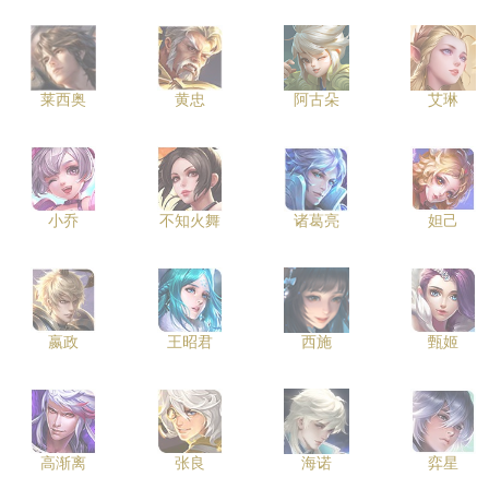
莱西奥
黄忠
阿古朵
艾琳
小乔
不知火舞
诸葛亮
妲己
嬴政
王昭君
西施
甄姬
高渐离
张良
海诺
弈星