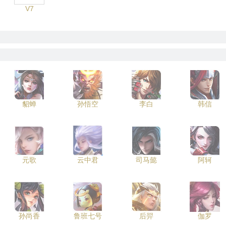
V7
貂蝉
孙悟空
李白
韩信
元歌
云中君
司马懿
阿轲
孙尚香
鲁班七号
后羿
伽罗