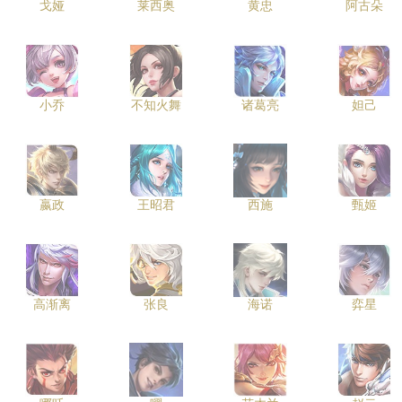
戈娅
莱西奥
黄忠
阿古朵
小乔
不知火舞
诸葛亮
妲己
嬴政
王昭君
西施
甄姬
高渐离
张良
海诺
弈星