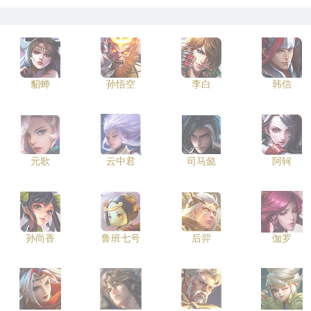
貂蝉
孙悟空
李白
韩信
元歌
云中君
司马懿
阿轲
孙尚香
鲁班七号
后羿
伽罗