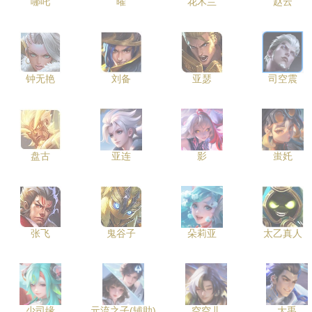
哪吒
曜
花木兰
赵云
钟无艳
刘备
亚瑟
司空震
盘古
亚连
影
蚩奼
张飞
鬼谷子
朵莉亚
太乙真人
少司缘
元流之子(辅助)
空空儿
大禹