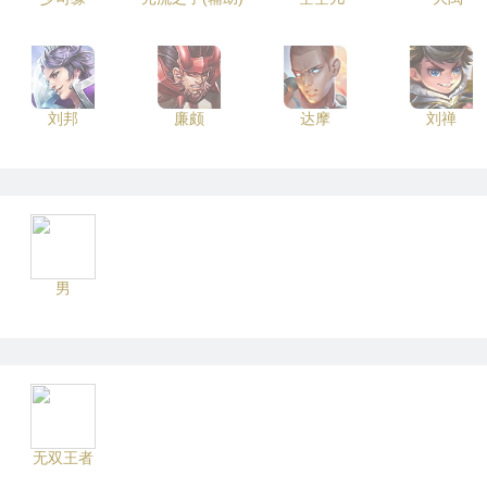
刘邦
廉颇
达摩
刘禅
男
无双王者