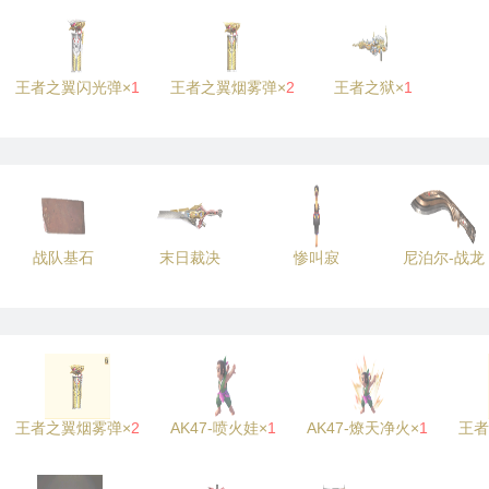
王者之翼闪光弹×
1
王者之翼烟雾弹×
2
王者之狱×
1
战队基石
末日裁决
惨叫寂
尼泊尔-战龙
王者之翼烟雾弹×
2
AK47-喷火娃×
1
AK47-燎天净火×
1
王者