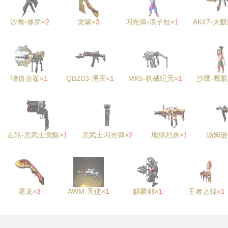
沙鹰-修罗×
2
龙啸×
3
闪光弹-浪子娃×
1
AK47-火
嗜血金鲨×
1
QBZ03-湮灭×
1
MK5-机械纪元×
1
沙鹰-鹰眼
左轮-黑武士觉醒×
1
黑武士闪光弹×
2
地狱烈炎×
1
汤姆逊
屠龙×
3
AWM-天使×
1
麒麟刺×
1
王者之蝶×
1