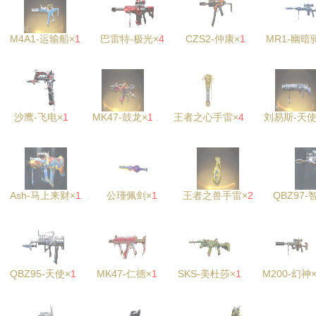
M4A1-运输船×
1
巴雷特-极光×
4
CZS2-仲康×
1
MR1-幽暗
沙鹰-飞电×
1
MK47-鼓龙×
1
王者之心手雷×
4
刘易斯-天使
Ash-马上来财×
1
公瑾佩剑×
1
王者之兽手雷×
2
QBZ97
QBZ95-天使×
1
MK47-仁德×
1
SKS-美杜莎×
1
M200-幻神