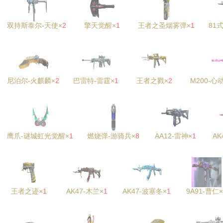
双持斯泰尔-天使×
2
擎天觉醒×
1
王者之圣烟雾弹×
1
81
尼泊尔-火麒麟×
2
巴雷特-雷霆×
1
王者之戮×
2
M200-
鹰爪-谜城虹光觉醒×
1
燃烧弹-游骑兵×
8
AA12-雷神×
1
AK
王者之迹×
1
AK47-木兰×
1
AK47-波塞冬×
1
9A91-曹仁×