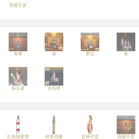
荣耀元首
奥摩
葵
萝拉
春
杨玉凝
步练师
红色烟雾弹
碎屏高爆
女神手雷
高爆手雷