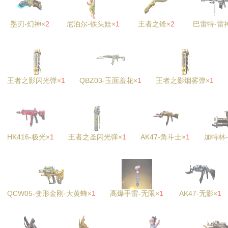
墨刃-幻神×
2
尼泊尔-铁头娃×
1
王者之锋×
2
巴雷特-雷
王者之影闪光弹×
1
QBZ03-玉面羞花×
1
王者之影烟雾弹×
1
HK416-极光×
1
王者之圣闪光弹×
1
AK47-角斗士×
1
加特林
QCW05-变形金刚·大黄蜂×
1
高爆手雷-无限×
1
AK47-无影×
1