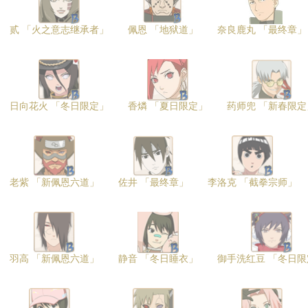
贰 「火之意志继承者」
佩恩 「地狱道」
奈良鹿丸 「最终章」
日向花火 「冬日限定」
香燐 「夏日限定」
药师兜 「新春限定
老紫 「新佩恩六道」
佐井 「最终章」
李洛克 「截拳宗师」
羽高 「新佩恩六道」
静音 「冬日睡衣」
御手洗红豆 「冬日限