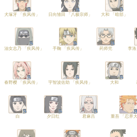
犬塚牙 「疾风传」
日向雏田 「八极宗师」
大和 「暗部」
油女志乃 「疾风传」
手鞠 「疾风传」
药师兜
李洛
春野樱 「疾风传」
宇智波佐助 「疾风传」
大和
白
夕日红
君麻吕
重吾 「忍界