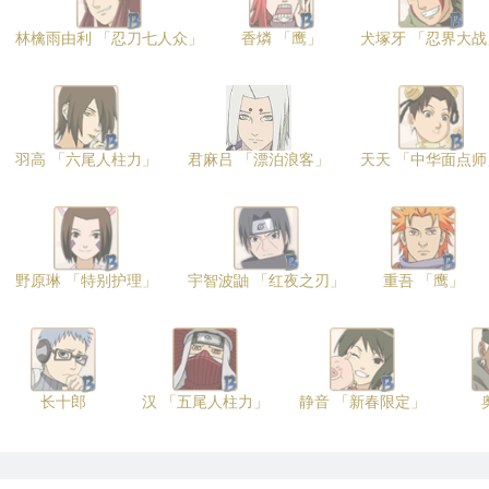
林檎雨由利 「忍刀七人众」
香燐 「鹰」
犬塚牙 「忍界大战
羽高 「六尾人柱力」
君麻吕 「漂泊浪客」
天天 「中华面点师
野原琳 「特别护理」
宇智波鼬 「红夜之刃」
重吾 「鹰」
长十郎
汉 「五尾人柱力」
静音 「新春限定」