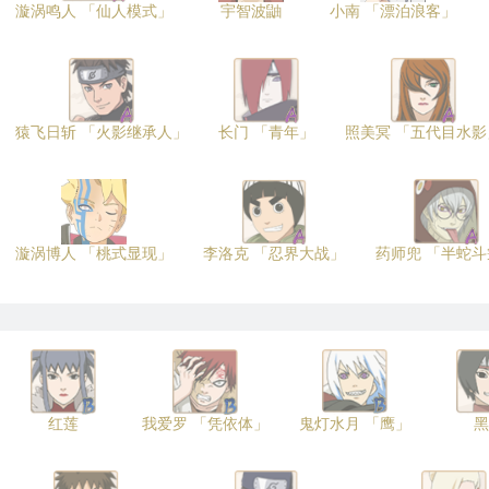
漩涡鸣人 「仙人模式」
宇智波鼬
小南 「漂泊浪客」
猿飞日斩 「火影继承人」
长门 「青年」
照美冥 「五代目水影
漩涡博人 「桃式显现」
李洛克 「忍界大战」
药师兜 「半蛇斗
红莲
我爱罗 「凭依体」
鬼灯水月 「鹰」
黑