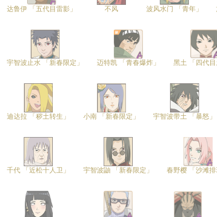
达鲁伊 「五代目雷影」
不风
波风水门 「青年」
宇智波止水 「新春限定」
迈特凯 「青春爆炸」
黑土 「四代
迪达拉 「秽土转生」
小南 「新春限定」
宇智波带土 「暴怒」
千代 「近松十人卫」
宇智波鼬 「新春限定」
春野樱 「沙滩排