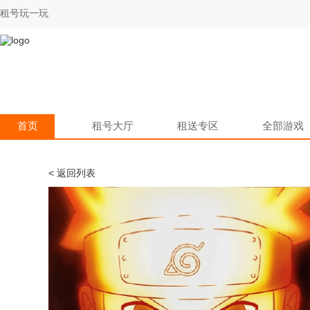
租号玩一玩
首页
租号大厅
租送专区
全部游戏
< 返回列表