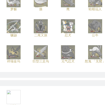
梦貘
蜃
鹰
蛤蟆仙人
镰鼬
二尾又旅
忍犬
公牛
祥瑞金乌
巨型三足鸟
元气忍犬
怒鬼 「无臂