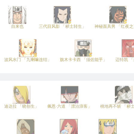
自来也
三代目风影 「秽土转生」
神秘面具男 「红夜之
波风水门 「九喇嘛连结」
旗木卡卡西 「须佐能乎」
迈特凯 
迪达拉 「晓创生」
佩恩·六道 「漂泊浪客」
桃地再不斩 「秽