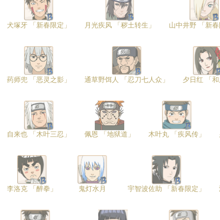
犬塚牙 「新春限定」
月光疾风 「秽土转生」
山中井野 「新
药师兜 「恶灵之影」
通草野饵人 「忍刀七人众」
夕日红 「
自来也 「木叶三忍」
佩恩 「地狱道」
木叶丸 「疾风传」
李洛克 「醉拳」
鬼灯水月
宇智波佐助 「新春限定」