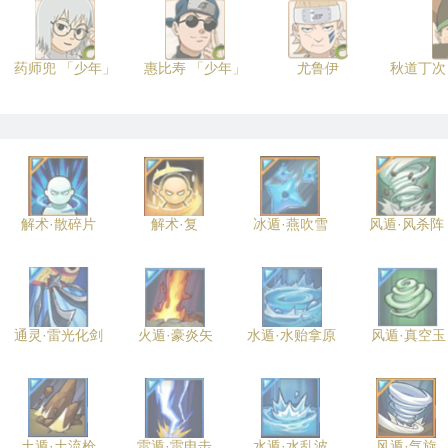
药师兜 「少年」
惠比寿 「少年」
尤鲁伊
秋道丁次
解术·散碎片
解术·复
冰遁·燕吹雪
风遁·风杀阵
通灵·雷光化剑
火遁·豪炎矢
水遁·水贻拿原
风遁·真空玉
土遁·土流枪
雷遁·雷电击
水遁·水乱波
风遁·气旋