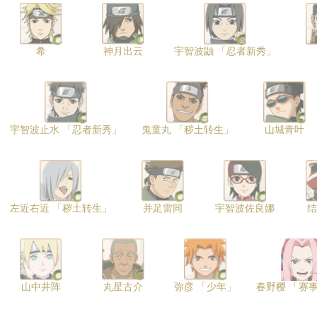
希
神月出云
宇智波鼬 「忍者新秀」
宇智波止水 「忍者新秀」
鬼童丸 「秽土转生」
山城青叶
左近右近 「秽土转生」
并足雷同
宇智波佐良娜
结
山中井阵
丸星古介
弥彦 「少年」
春野樱 「赛