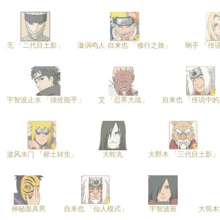
无 「二代目土影」
漩涡鸣人·自来也 「修行之旅」
纲手 「传
宇智波止水 「须佐能乎」
艾 「忍界大战」
自来也 「传说中
波风水门 「秽土转生」
大蛇丸
大野木 「三代目土影」
神秘面具男
自来也 「仙人模式」
宇智波斑
大筒木