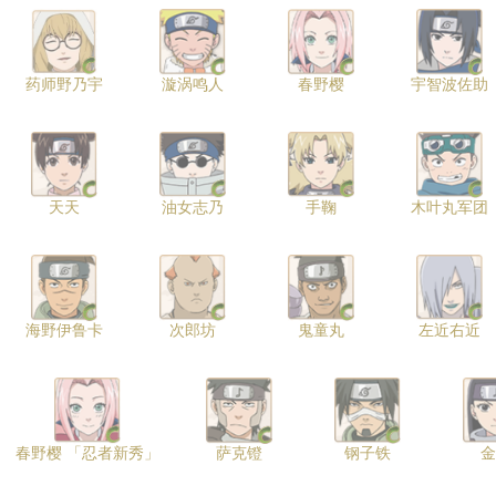
药师野乃宇
漩涡鸣人
春野樱
宇智波佐助
天天
油女志乃
手鞠
木叶丸军团
海野伊鲁卡
次郎坊
鬼童丸
左近右近
春野樱 「忍者新秀」
萨克镫
钢子铁
金