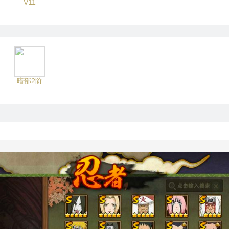
V11
暗部2阶