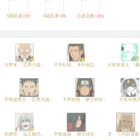
S级忍者×
59
A级忍者×
86
忍者总数×
381
大野木 「忍界大战」
千手柱间 「木叶创立」
大筒木舍人 「
宇智波带土 「忍界大战」
千手柱间 「秽土转生」
大筒木桃
药师兜 「仙人模式」
宇智波斑 「秽土转生」
艾 「三代目雷影