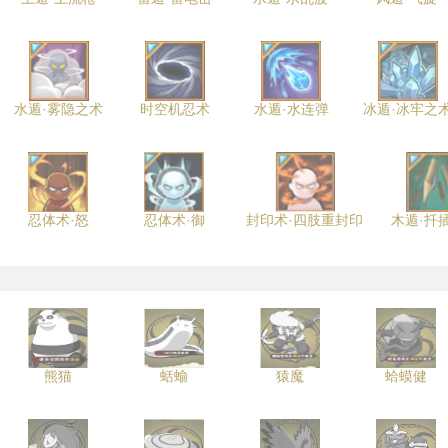
水遁·雾隐之术
时空机忍术
水遁·水连弹
冰遁·冰牢之
忍体术·怒
忍体术·御
封印术·四肢重封印
木遁·扦
熊猫
蛞蝓
猿魔
蛤蟆健