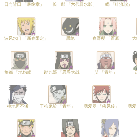
日向雏田 「最终章」
长十郎 「六代目水影」
蝎 「绯流琥」
波风水门 「新春限定」
黑绝
春野樱 「百豪」
大
角都 「地怨虞」
勘九郎 「忍界大战」
艾 「青年」
桃地再不斩
干柿鬼鲛 「青年」
我爱罗 「疾风传」
我爱