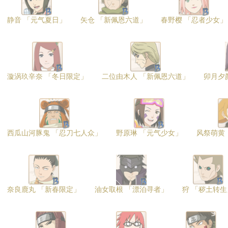
静音 「元气夏日」
矢仓 「新佩恩六道」
春野樱 「忍者少女」
漩涡玖辛奈 「冬日限定」
二位由木人 「新佩恩六道」
卯月夕
西瓜山河豚鬼 「忍刀七人众」
野原琳 「元气少女」
风祭萌黄
奈良鹿丸 「新春限定」
油女取根 「漂泊寻者」
狩 「秽土转生