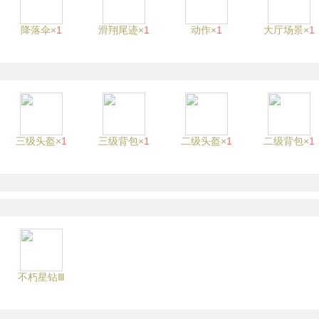
降落伞×
1
滑翔尾迹×
1
动作×
1
大厅场景×
1
三级头盔×
1
三级背包×
1
二级头盔×
1
二级背包×
1
不朽星钻Ⅲ