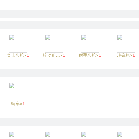
突击步枪×
1
栓动狙击×
1
射手步枪×
1
冲锋枪×
1
轿车×
1