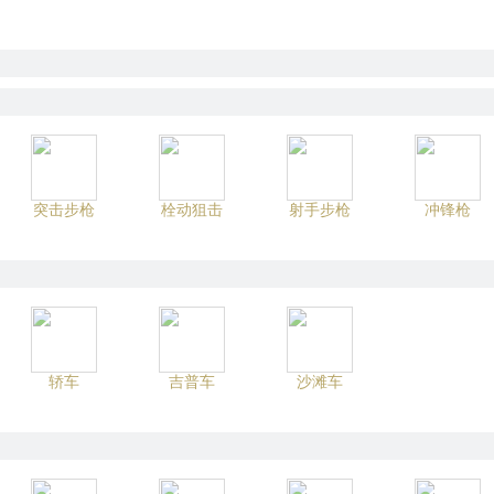
突击步枪
栓动狙击
射手步枪
冲锋枪
轿车
吉普车
沙滩车