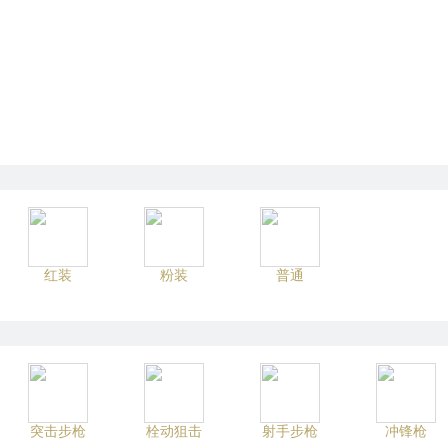
红装
粉装
普通
突击步枪
栓动狙击
射手步枪
冲锋枪