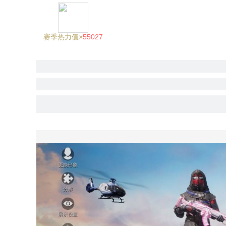
赛季热力值×
55027