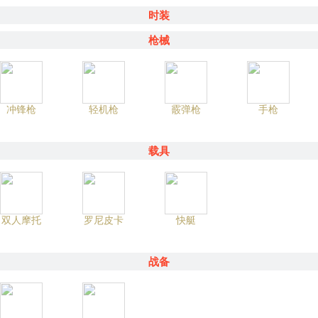
时装
枪械
冲锋枪
轻机枪
霰弹枪
手枪
载具
双人摩托
罗尼皮卡
快艇
战备