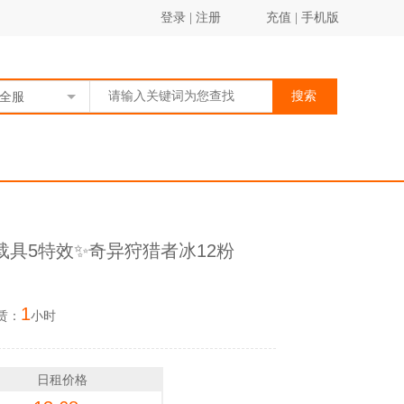
登录
|
注册
充值
|
手机版
搜索
全服
载具5特效✨奇异狩猎者冰12粉
1
赁：
小时
日租价格