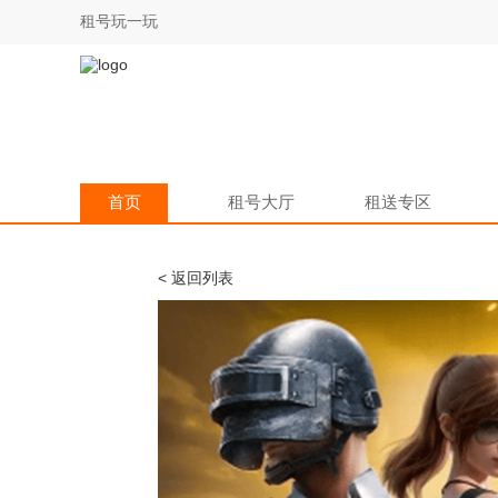
租号玩一玩
首页
租号大厅
租送专区
< 返回列表