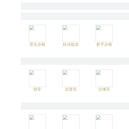
突击步枪
栓动狙击
射手步枪
轿车
吉普车
沙滩车