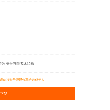
特效 奇异狩猎者冰12粉
请勿将账号密码分享给未成年人
下架