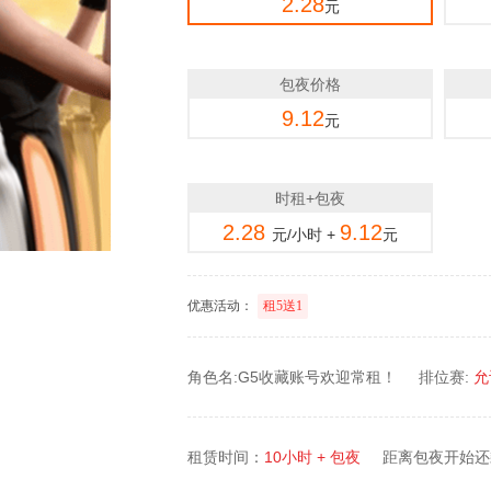
2.28
元
包夜价格
9.12
元
时租+包夜
2.28
9.12
元/小时 +
元
优惠活动：
租5送1
角色名:G5收藏账号欢迎常租！
排位赛:
允
租赁时间：
10小时 + 包夜
距离包夜开始还