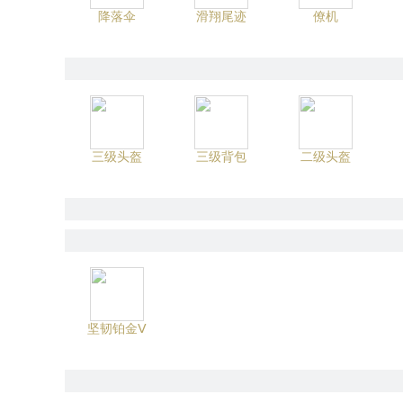
降落伞
滑翔尾迹
僚机
三级头盔
三级背包
二级头盔
坚韧铂金Ⅴ