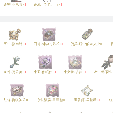
金宠-小巴特×
1
走地—迷你小白×
1
医生-指南针×
1
囚徒-科学的艺术×
1
佣兵-瓶中的萤火虫×
1
蜘蛛-蒲公英×
1
小丑-催眠仪×
1
小女孩-协律×
1
求生者-职业
红蝶-御狐神乐×
1
杂技演员-星星糖×
1
调香师-里拉琴×
1
红