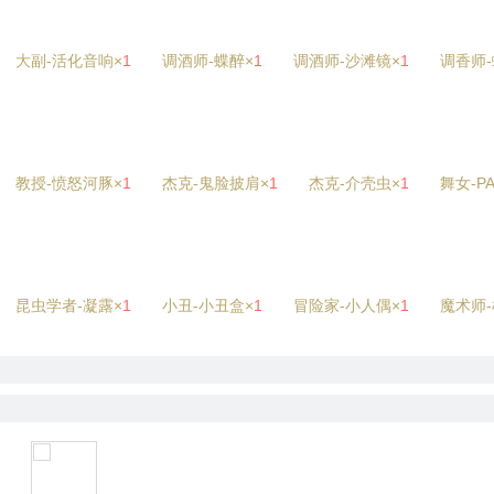
大副-活化音响×
1
调酒师-蝶醉×
1
调酒师-沙滩镜×
1
调香师-
教授-愤怒河豚×
1
杰克-鬼脸披肩×
1
杰克-介壳虫×
1
舞女-P
昆虫学者-凝露×
1
小丑-小丑盒×
1
冒险家-小人偶×
1
魔术师