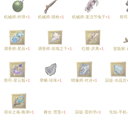
机械师-炸弹×
1
机械师-猎枪×
1
机械师-复活节兔子×
1
祭司
调香师-星辰×
1
调香师-玫瑰之下×
1
红蝶-厌离×
1
冒险家-
祭司-星云瓶×
1
孽蜥-珍珠×
1
蜡像师-对决×
1
囚徒-水晶宫
宿伞之魂-唤潮×
1
舞女-雪莲×
1
囚徒-雷的书×
1
先知-手机-