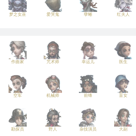
梦之女巫
爱哭鬼
孽蜥
红夫人
作曲家
咒术师
幸运儿
医生
空军
机械师
前锋
盲女
勘探员
野人
杂技演员
大副