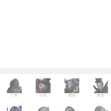
厂长
小丑
鹿头
杰克