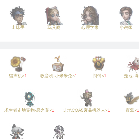
击球手
玩具商
心理学家
小说家
留声机×
1
收音机-小米米兔×
1
闹钟×
1
走地-博
求生者走地宠物-恶之花×
1
走地COA5废品机器人×
1
夜莺×