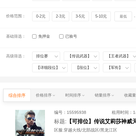
价格范围：
0-2元
2-3元
3-5元
5-10元
-
基础筛选：
免押金
已验号
高级筛选：
排位赛
【传说武器】
【王者武器】
【详细段位】
【段位】
【军衔】
综合排序
价格排序
时间排序
销量排序
收藏
编号：
15595938
租用时间
：
标题:
区服:
穿越火线/北部战区/黑龙江区