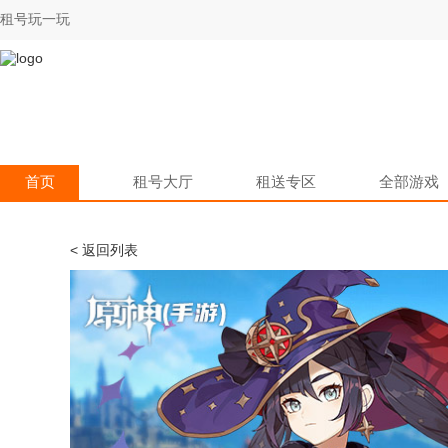
租号玩一玩
首页
租号大厅
租送专区
全部游戏
< 返回列表