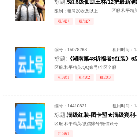
标题:
5红6级仙逆王林/12把最新
区服:
和平精英
限制：租号20次及以上
租3送1
租5送2
编号：
15078268
租用时间
：
标题:
区服:
和平精英/QQ账号/全区全服
租3送1
租4送2
租5送3
编号：
14410821
租用时间
：
标题:
区服:
和平精英/微信账号/微信账号
租5送1