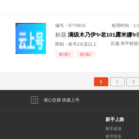
编号：
8775815
租用时间
：1
标题:
区服:
和平精英
限制：租号2次及以上
租3送1
租5送2
1
2
3
省心交易 快捷上号
新手上路
新手必读
租号安全