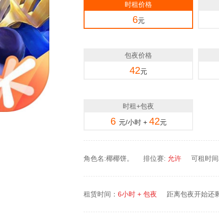
时租价格
6
元
包夜价格
42
元
时租+包夜
6
42
元/小时 +
元
角色名:椰椰饼。
排位赛:
允许
可租时间段
租赁时间：
6小时 + 包夜
距离包夜开始还