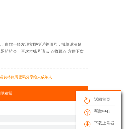
机，白嫖一经发现立即投诉并顶号，撤单说清楚
退铲铲会，喜欢本账号请点 ☆收藏☆ 方便下次
请勿将账号密码分享给未成年人
立即租赁
返回首页
帮助中心
下载上号器