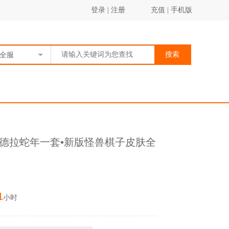
登录
|
注册
充值
|
手机版
搜索
全服
雯辛德拉蛇年一套•新版怪兽棋子皮肤全
1
小时