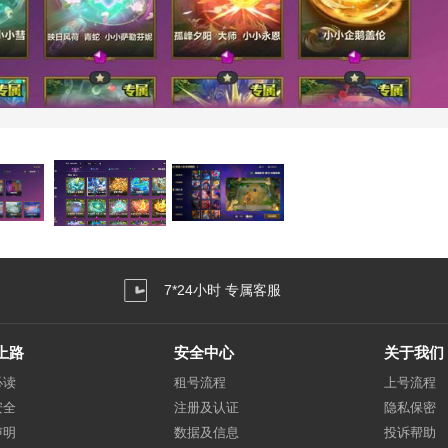
7*24小时 专属客服
上路
安全中心
关于我们
必读
租号流程
上号流程
安全
注册及认证
隐私保密
声明
数据及信息
投诉帮助