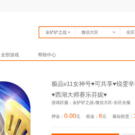
金铲铲之战
微信大区
全区
全部游戏
帮助中心
极品v11女神号♥️可共享♥️锐
♥️西湖大师赛乐芬妮♥️
游戏区服：金铲铲之战-微信大区-全区全服
0.00
6
押金：
元
租金：
元
最短租赁：