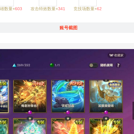
雄数量×
603
攻击特效数量×
341
竞技场数量×
62
账号截图