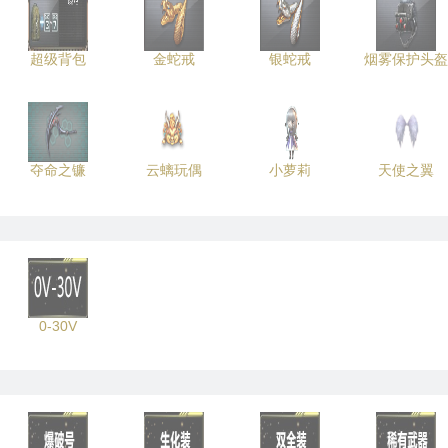
超级背包
金蛇戒
银蛇戒
烟雾保护头盔
夺命之镰
云螭玩偶
小萝莉
天使之翼
0-30V