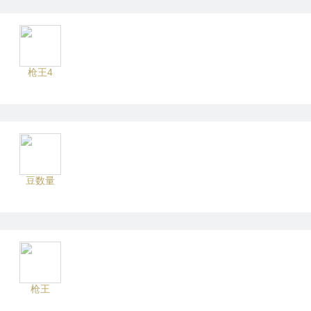
枪王4
豆数量
枪王