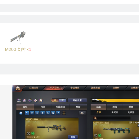
M200-幻神×
1