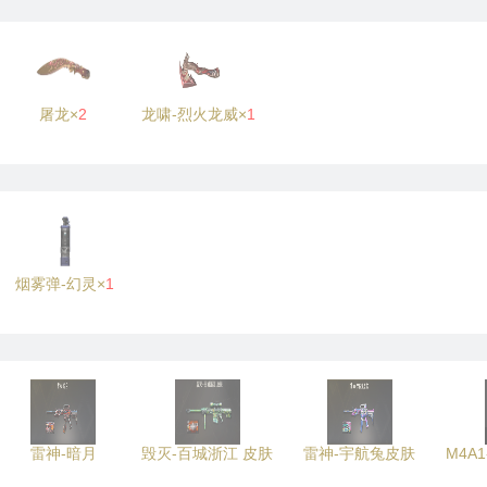
屠龙×
2
龙啸-烈火龙威×
1
烟雾弹-幻灵×
1
雷神-暗月
毁灭-百城浙江 皮肤
雷神-宇航兔皮肤
M4A