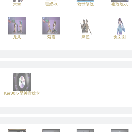
木兰
毒蝎-X
救世复仇
夜玫瑰-X
龙儿
紫霞
麻雀
兔囡囡
Kar98K-星神音效卡