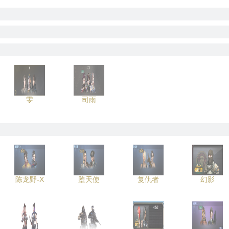
零
司雨
陈龙野-X
堕天使
复仇者
幻影