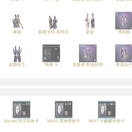
麻雀
新斯沃特-英特尔
蔚蓝
雪莉杨
超能特工
暗夜-X
灵狐者-职业经理
青霞仙
Barrett-毁灭音效卡
M4A1-雷神音效卡
AK47-火麒麟音效卡