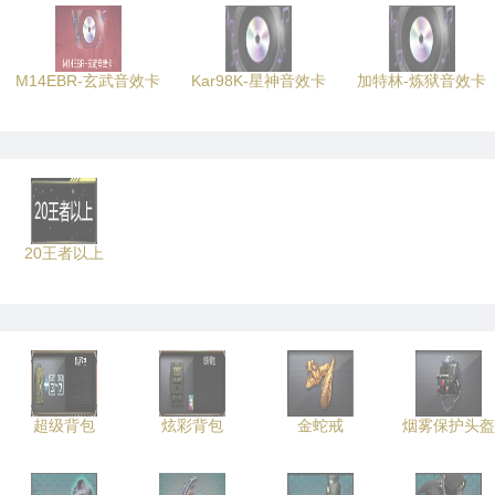
M14EBR-玄武音效卡
Kar98K-星神音效卡
加特林-炼狱音效卡
20王者以上
超级背包
炫彩背包
金蛇戒
烟雾保护头盔