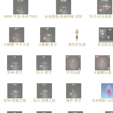
AWM-天龙-传奇70KG
金色蔷薇-枪娘阿敏 皮肤
毁灭-虹光风暴
火麒麟-平天大圣
火麒麟-盘古
曼陀罗玩偶
幸运鼠玩
雷神-星空
毁灭-星空
关羽玩偶
火麒麟玩偶
雷神-荣耀之魄
毁灭-荣耀之怒
修罗-星空
击杀图标-1