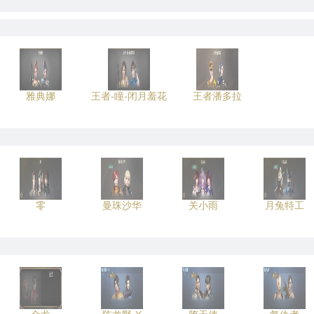
雅典娜
王者-瞳-闭月羞花
王者潘多拉
零
曼珠沙华
关小雨
月兔特工