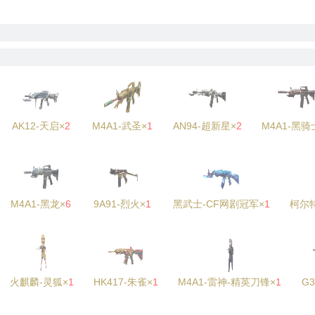
AK12-天启×
2
M4A1-武圣×
1
AN94-超新星×
2
M4A1-黑骑
M4A1-黑龙×
6
9A91-烈火×
1
黑武士-CF网剧冠军×
1
柯尔
火麒麟-灵狐×
1
HK417-朱雀×
1
M4A1-雷神-精英刀锋×
1
G