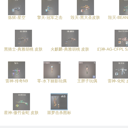
炼狱-星空
擎天-冠军之击
毁灭-黑大圣皮肤
毁灭-BEAN
黑骑士-典雅胡桃 皮肤
火麒麟-典雅胡桃 皮肤
幻神-AG-CFPL 
雷神-传奇N9
零-水下丽影玩偶
王胖子玩偶
雷神-化蛇 
星神-傲竹金蛇 皮肤
噩梦击杀图标