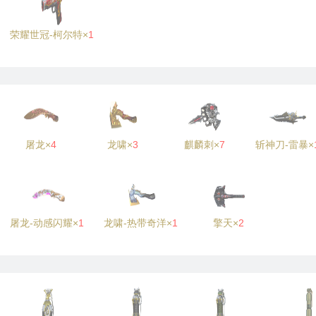
荣耀世冠-柯尔特×
1
屠龙×
4
龙啸×
3
麒麟刺×
7
斩神刀-雷暴×
屠龙-动感闪耀×
1
龙啸-热带奇洋×
1
擎天×
2