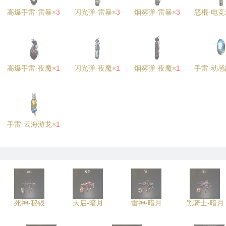
高爆手雷-雷暴×
3
闪光弹-雷暴×
3
烟雾弹-雷暴×
3
恶棍-电竞
高爆手雷-夜魔×
1
闪光弹-夜魔×
1
烟雾弹-夜魔×
1
手雷-动感
手雷-云海游龙×
1
死神-秘银
天启-暗月
雷神-暗月
黑骑士-暗月