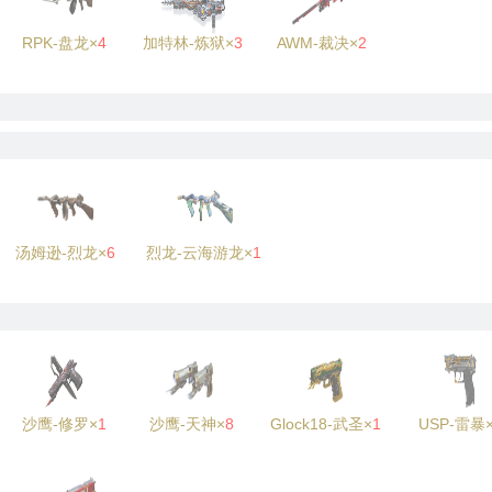
RPK-盘龙×
4
加特林-炼狱×
3
AWM-裁决×
2
汤姆逊-烈龙×
6
烈龙-云海游龙×
1
沙鹰-修罗×
1
沙鹰-天神×
8
Glock18-武圣×
1
USP-雷暴