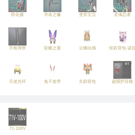
防化服
夺命之镰
变异宝贝
灵魂忍者
手枪弹匣
彩蝶之翼
云螭玩偶
炫彩背包-诺
天使光环
兔子发带
京剧背包
超级护目镜
71-100V