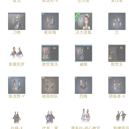
金戈
陈龙野-X
堕天使
复仇者
刀锋
夜玫瑰
活力灵狐
兰
新曼陀罗
救世复仇
威锋
救世主
陈龙野-Y
精英部队
烈锋
猎狐者-X
白狼-X
代号：翼
潘多拉-甜心教官
新娜塔