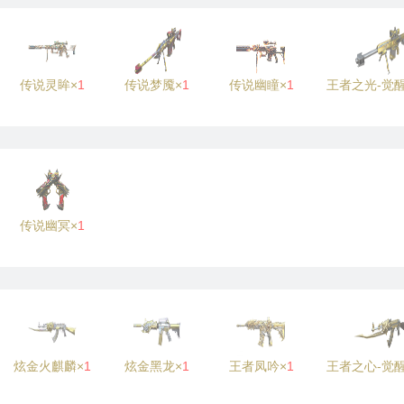
传说灵眸×
1
传说梦魇×
1
传说幽瞳×
1
王者之光-觉
传说幽冥×
1
炫金火麒麟×
1
炫金黑龙×
1
王者凤吟×
1
王者之心-觉