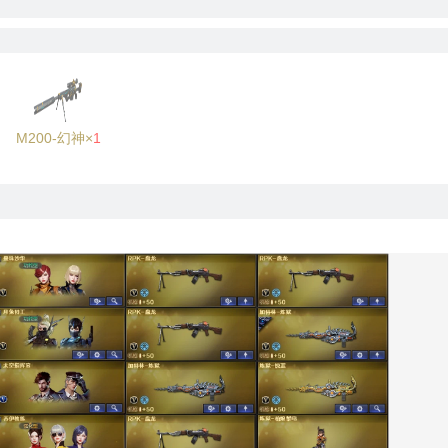
M200-幻神×
1