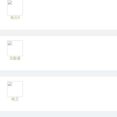
枪王4
豆数量
枪王