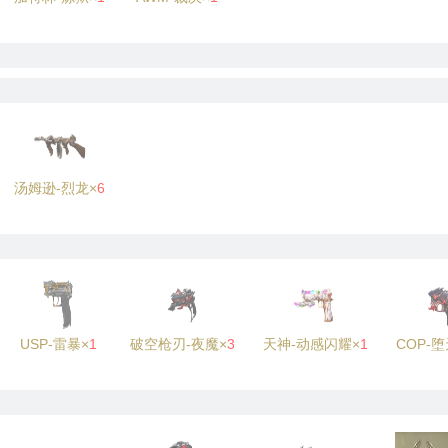
汤姆逊-烈龙×
6
USP-雷暴×
1
破空枪刃-夜魔×
3
天神-动感闪耀×
1
COP-