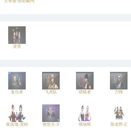
王者葵-惊若翩鸿
凌霄
复仇者
飞虎队
猎狐者
刀锋
夜玫瑰-宠粉
救世主-X
维纳斯
陈龙野-Z