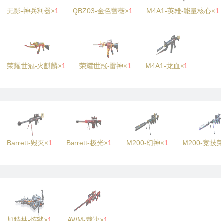
无影-神兵利器×
1
QBZ03-金色蔷薇×
1
M4A1-英雄-能量核心×
1
荣耀世冠-火麒麟×
1
荣耀世冠-雷神×
1
M4A1-龙血×
1
Barrett-毁灭×
1
Barrett-极光×
1
M200-幻神×
1
M200-竞技
加特林-炼狱×
1
AWM-裁决×
1