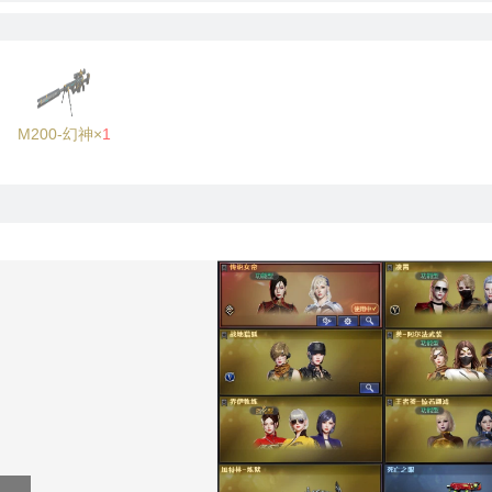
M200-幻神×
1