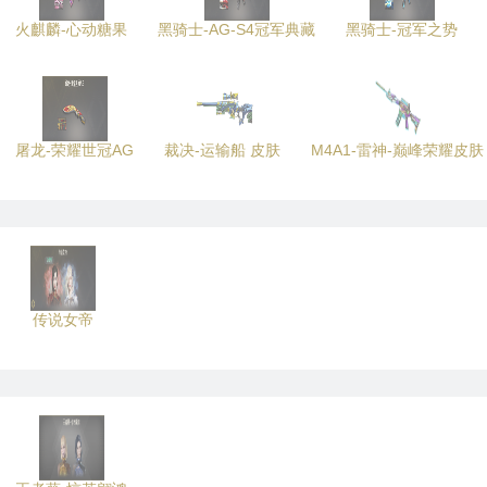
火麒麟-心动糖果
黑骑士-AG-S4冠军典藏
黑骑士-冠军之势
屠龙-荣耀世冠AG
裁决-运输船 皮肤
M4A1-雷神-巅峰荣耀皮肤
传说女帝