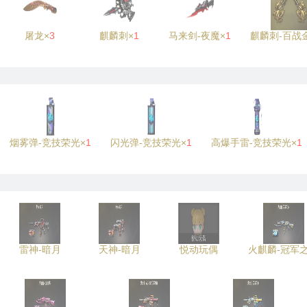
屠龙×
3
麒麟刺×
1
马来剑-夜魔×
1
麒麟刺-百战
烟雾弹-竞技荣光×
1
闪光弹-竞技荣光×
1
高爆手雷-竞技荣光×
1
雷神-暗月
天神-暗月
悦动玩偶
火麒麟-冠军