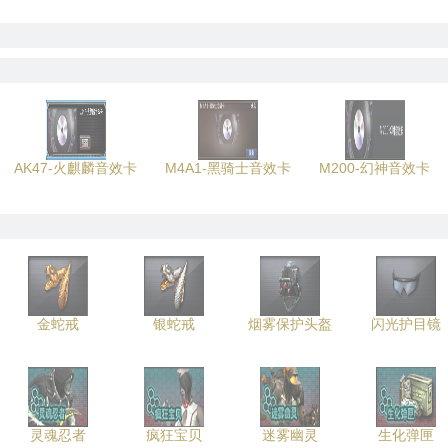
AK47-火麒麟音效卡
M4A1-黑骑士音效卡
M200-幻神音效卡
金蛇戒
银蛇戒
烟雾保护头盔
闪光护目镜
灵魂忍者
疯狂宝贝
迷雾幽灵
生化弹匣