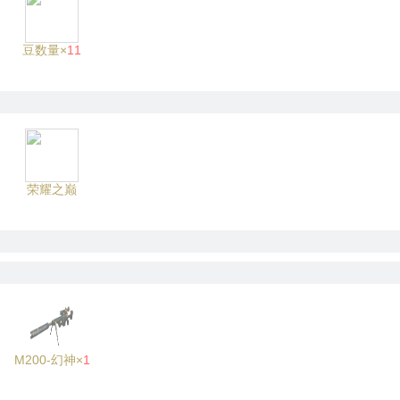
豆数量×
11
荣耀之巅
M200-幻神×
1