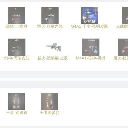
黑骑士-暗月
毁灭-冠军之怒
M4A1-千变-孔明皮肤
火麒麟
幻神-周瑜皮肤
裁决-运输船 皮肤
M4A1-雷神-拼搏
屠龙-惊
王者-迷迭香
王者潘多拉