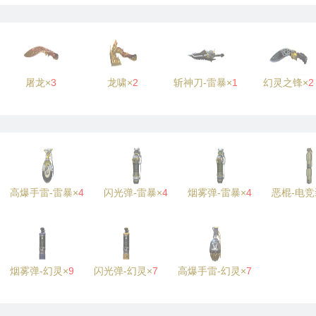
屠龙×
3
龙啸×
2
斩神刀-雷暴×
1
幻灵之锋×
2
高爆手雷-雷暴×
4
闪光弹-雷暴×
4
烟雾弹-雷暴×
4
恶棍-电竞
烟雾弹-幻灵×
9
闪光弹-幻灵×
7
高爆手雷-幻灵×
7