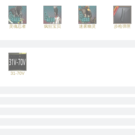
灵魂忍者
疯狂宝贝
迷雾幽灵
步枪弹匣
31-70V