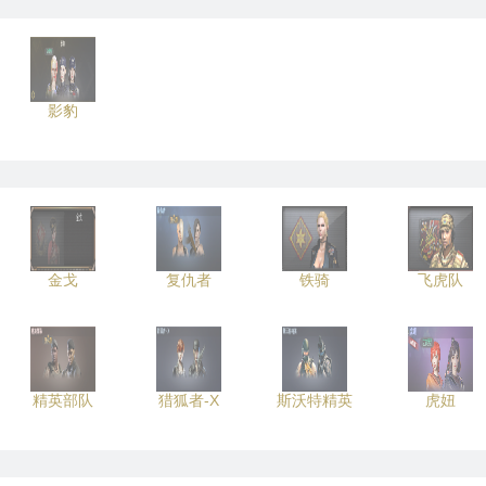
影豹
金戈
复仇者
铁骑
飞虎队
精英部队
猎狐者-X
斯沃特精英
虎妞