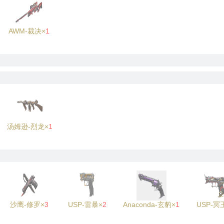
AWM-裁决×
1
汤姆逊-烈龙×
1
沙鹰-修罗×
3
USP-雷暴×
2
Anaconda-玄豹×
1
USP-冥