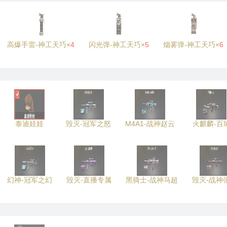
高爆手雷-神工天巧×
4
闪光弹-神工天巧×
5
烟雾弹-神工天巧×
6
泰迪娃娃
毁灭-冠军之怒
M4A1-战神赵云
火麒麟-百
幻神-冠军之幻
毁灭-直播专属
黑骑士-战神马超
毁灭-战神