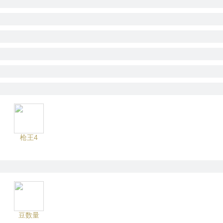
枪王4
豆数量