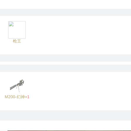
枪王
M200-幻神×
1