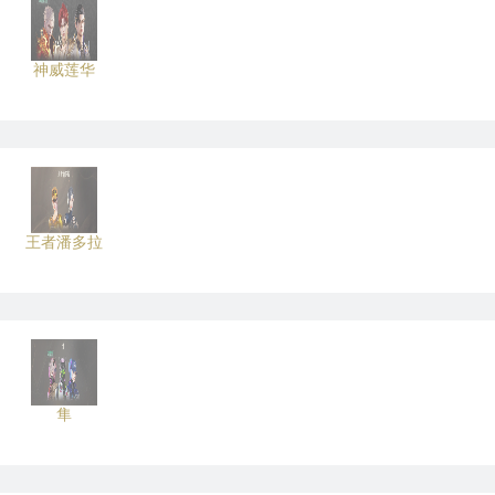
神威莲华
王者潘多拉
隼