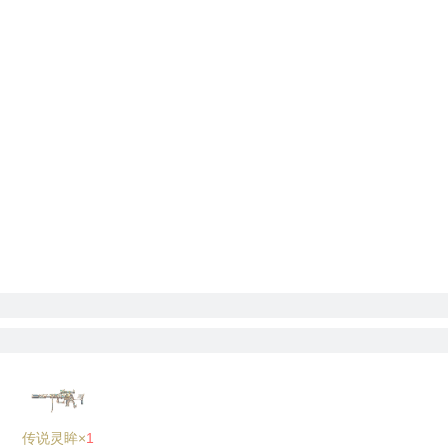
传说灵眸×
1