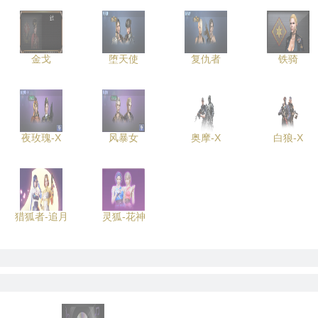
金戈
堕天使
复仇者
铁骑
夜玫瑰-X
风暴女
奥摩-X
白狼-X
猎狐者-追月
灵狐-花神