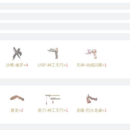
沙鹰-修罗×
4
USP-神工天巧×
1
天神-动感闪耀×
1
屠龙×
2
唐刀-神工天巧×
1
龙啸-烈火龙威×
1