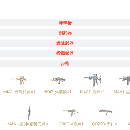
冲锋枪
副武器
近战武器
投掷武器
步枪
M4A1-玫瑰精灵×
1
AK47-火麒麟×
1
M4A1-雷神×
1
M4A1-
M4A1-雷神-精英刀锋×
1
G36C-幻影×
1
QBZ03-天罚×
1