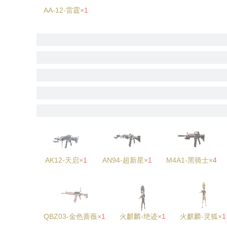
AA-12-雷霆×
1
AK12-天启×
1
AN94-超新星×
1
M4A1-黑骑士×
4
QBZ03-金色蔷薇×
1
火麒麟-绝迹×
1
火麒麟-灵狐×
1