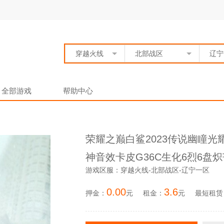
穿越火线
北部战区
辽宁
全部游戏
帮助中心
荣耀之巅白鲨2023传说幽瞳
神音效卡皮G36C生化6烈6盘
游戏区服：穿越火线-北部战区-辽宁一区
0.00
3.6
押金：
元
租金：
元
最短租赁