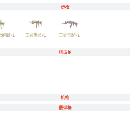
步枪
觉醒版×
1
王者风武×
1
王者雷影×
1
狙击枪
机枪
霰弹枪