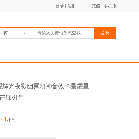
登录
|
注册
充值
|
手机版
搜索
一区
光耀辉光夜影幽冥幻神音效卡星耀星
炽芒碟刃隼
1
：
小时