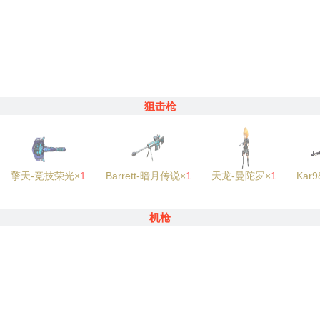
狙击枪
擎天-竞技荣光×
1
Barrett-暗月传说×
1
天龙-曼陀罗×
1
Kar
机枪