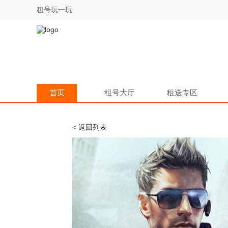
租号玩一玩
首页
租号大厅
租送专区
< 返回列表