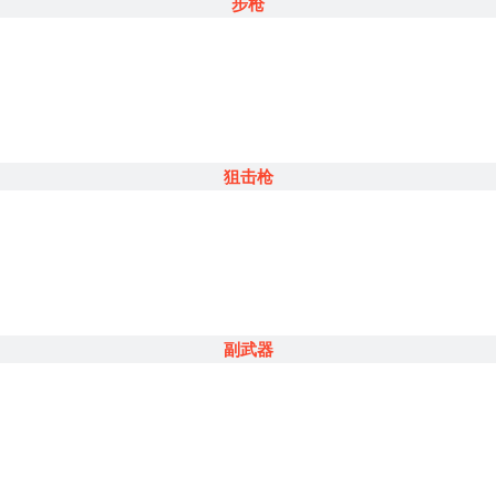
步枪
狙击枪
副武器