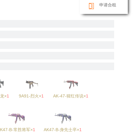
申请合租
黑龙×
1
9A91-烈火×
1
AK-47-猩红传说×
1
AK47-B-常胜将军×
1
AK47-B-身先士卒×
1