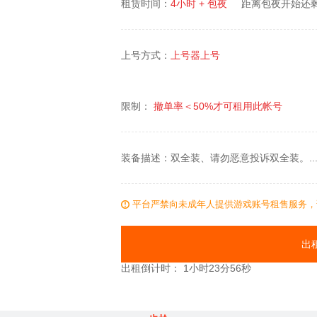
租赁时间：
4小时 + 包夜
距离包夜开始还
上号方式：
上号器上号
限制：
撤单率＜
50%
才可租用此帐号
装备描述：双全装、请勿恶意投诉双全装。.......
平台严禁向未成年人提供游戏账号租售服务，
出
出租倒计时：
1小时23分55秒