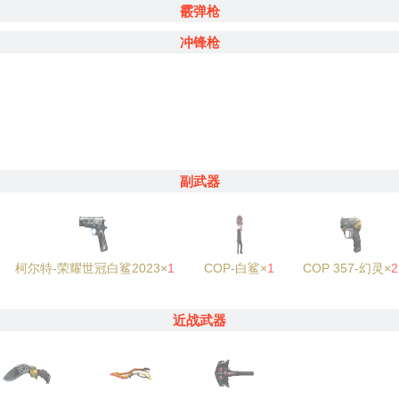
霰弹枪
冲锋枪
副武器
柯尔特-荣耀世冠白鲨2023×
1
COP-白鲨×
1
COP 357-幻灵×
2
近战武器