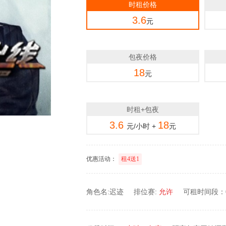
时租价格
3.6
元
包夜价格
18
元
时租+包夜
3.6
18
元/小时 +
元
优惠活动：
租4送1
角色名:迟迹
排位赛:
允许
可租时间段：0: