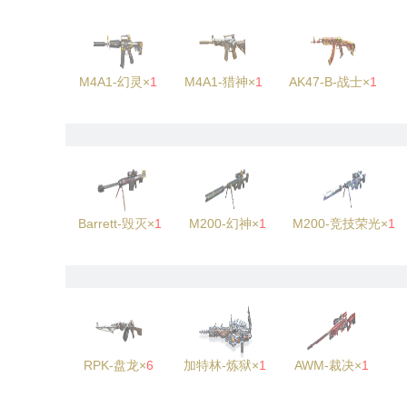
M4A1-幻灵×
1
M4A1-猎神×
1
AK47-B-战士×
1
Barrett-毁灭×
1
M200-幻神×
1
M200-竞技荣光×
1
RPK-盘龙×
6
加特林-炼狱×
1
AWM-裁决×
1