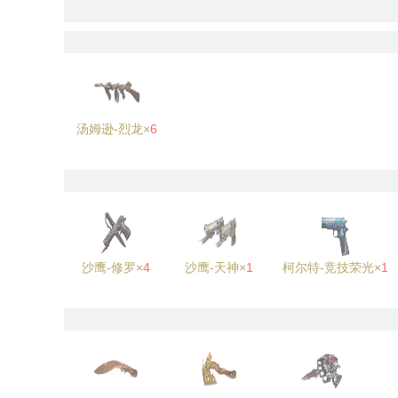
汤姆逊-烈龙×
6
沙鹰-修罗×
4
沙鹰-天神×
1
柯尔特-竞技荣光×
1