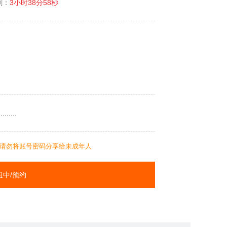
剩：
3小时38分58秒
....
请勿将账号密码分享给未成年人
租中/预约