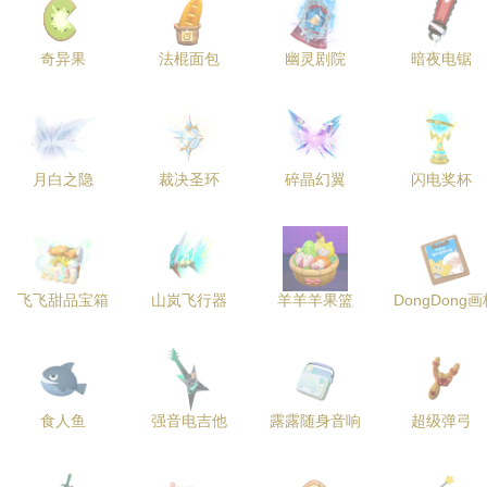
奇异果
法棍面包
幽灵剧院
暗夜电锯
月白之隐
裁决圣环
碎晶幻翼
闪电奖杯
飞飞甜品宝箱
山岚飞行器
羊羊羊果篮
DongDong
食人鱼
强音电吉他
露露随身音响
超级弹弓