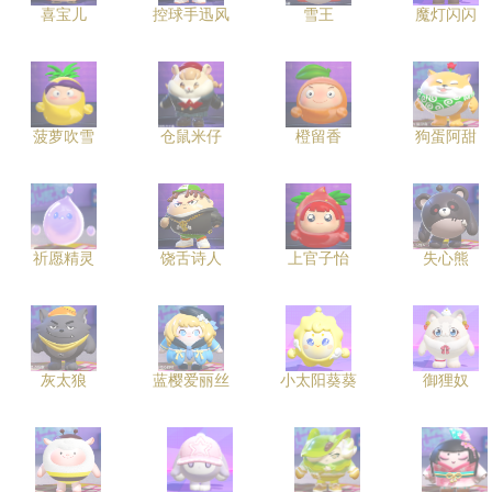
喜宝儿
控球手迅风
雪王
魔灯闪闪
菠萝吹雪
仓鼠米仔
橙留香
狗蛋阿甜
祈愿精灵
饶舌诗人
上官子怡
失心熊
灰太狼
蓝樱爱丽丝
小太阳葵葵
御狸奴