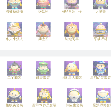
彩虹糖娜滋
草莓冰
潮酷音乐小子
大嘴搬
华夫小矮人
叽喳雀
锦鲤阿喜
军鼓砰砰
二丫套装
邮差套装
困困星人套装
星河幻梦套装
接线员套装
蜜蜂饲养员套装
侍应生套装
搓澡师傅套