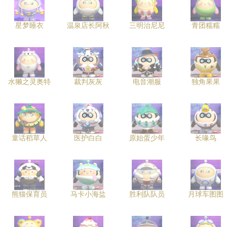
星梦睡衣
温泉店长阿秋
三明治尼尼
青团糯糯
水獭之灵奥特
裁判灰灰
电音潮服
独角果果
童话稻草人
医护白白
原始蛋少年
长喙鸟
熊猫保育员
马卡小海盐
胜利队队员
月球车图图