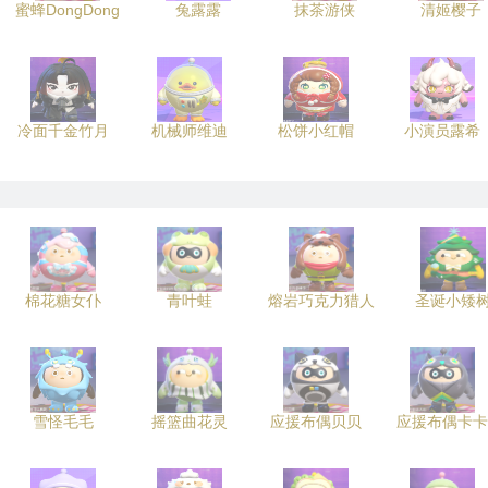
蜜蜂DongDong
兔露露
抹茶游侠
清姬樱子
冷面千金竹月
机械师维迪
松饼小红帽
小演员露希
棉花糖女仆
青叶蛙
熔岩巧克力猎人
圣诞小矮
雪怪毛毛
摇篮曲花灵
应援布偶贝贝
应援布偶卡卡