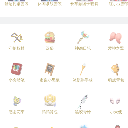
舒适扎染套装
休闲条纹套装
长草颜团子套装
红小豆套
守护权杖
汉堡
神谕日轮
爱神之翼
小盒蜡笔
市集小黑板
冰淇淋手杖
萌虎背包
感谢花束
鸭鸭背包
黑蛟骨枪
小天使