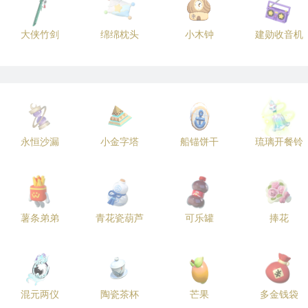
大侠竹剑
绵绵枕头
小木钟
建勋收音机
永恒沙漏
小金字塔
船锚饼干
琉璃开餐铃
薯条弟弟
青花瓷葫芦
可乐罐
捧花
混元两仪
陶瓷茶杯
芒果
多金钱袋