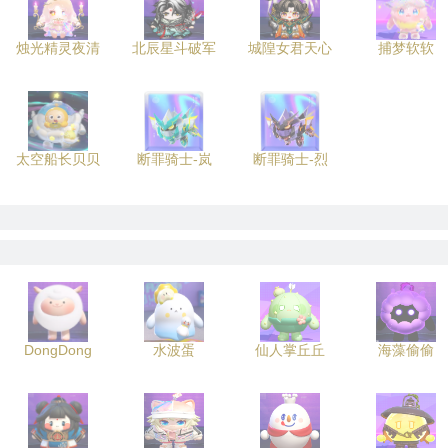
烛光精灵夜清
北辰星斗破军
城隍女君天心
捕梦软软
太空船长贝贝
断罪骑士-岚
断罪骑士-烈
DongDong
水波蛋
仙人掌丘丘
海藻偷偷