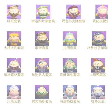
旺旺套装
幸运四叶草套装
双色扑克牌套装
双亿庆祝
大橘大利套装
歌者套装
拼图套装
格纹校服裙套
魔法森林套装
拍照达人套装
青蛙先生套装
上班鸭套装
汗蒸套装
努力高粽套装
海滨条纹套装
暖冬套装