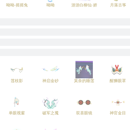
呦呦-摇摇兔
呦呦
游游白柳仙·娇
月落古筝
莲枝影
神启金砂
莫奈的睡莲
醒狮眼罩
单眼视窗
破军之魇
双喜眼镜
神官金目