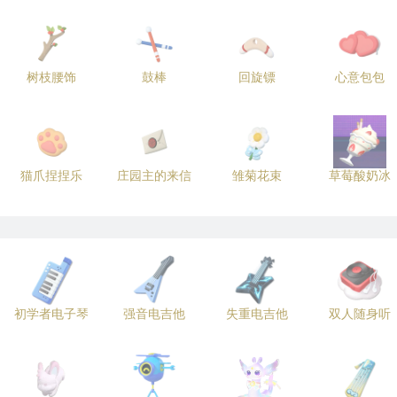
树枝腰饰
鼓棒
回旋镖
心意包包
猫爪捏捏乐
庄园主的来信
雏菊花束
草莓酸奶冰
初学者电子琴
强音电吉他
失重电吉他
双人随身听