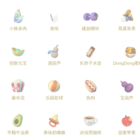
小株多肉
卷纸
建勋哑铃
晨露浆果
招财元宝
酒葫芦
长脖子水壶
DongDong
爆米花
乐园彩球
热狗
宝葫芦
半颗牛油果
果味奶嘴糖
浓缩黑咖啡
甜蜜苹果