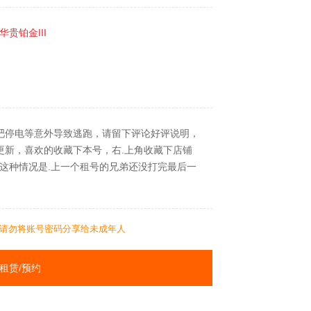
 华贵铂金III
吧停电等意外导致逃跑，请留下评论好评说明，
更新，喜欢的收藏下本号，右.上角收藏下店铺
连接”这种情况是.上一个租号的兄弟还没打完最后一
请勿将账号密码分享给未成年人
租赁/预约