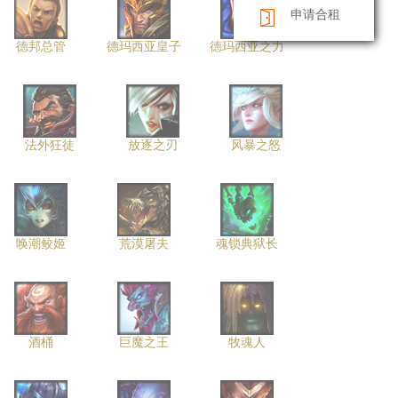
申请合租
德邦总管
德玛西亚皇子
德玛西亚之力
法外狂徒
放逐之刃
风暴之怒
唤潮鲛姬
荒漠屠夫
魂锁典狱长
酒桶
巨魔之王
牧魂人