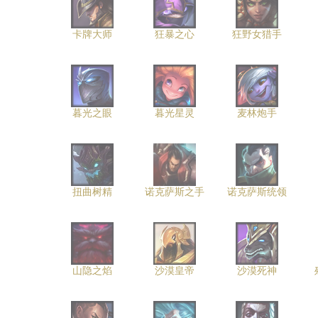
卡牌大师
狂暴之心
狂野女猎手
暮光之眼
暮光星灵
麦林炮手
扭曲树精
诺克萨斯之手
诺克萨斯统领
山隐之焰
沙漠皇帝
沙漠死神