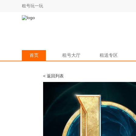
租号玩一玩
首页
租号大厅
租送专区
< 返回列表