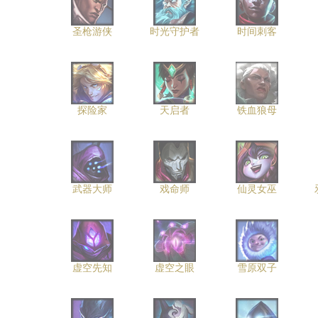
圣枪游侠
时光守护者
时间刺客
探险家
天启者
铁血狼母
武器大师
戏命师
仙灵女巫
虚空先知
虚空之眼
雪原双子