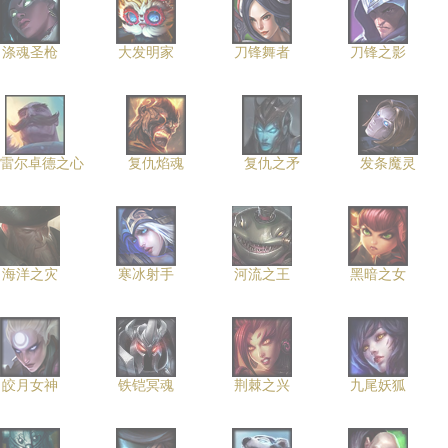
涤魂圣枪
大发明家
刀锋舞者
刀锋之影
雷尔卓德之心
复仇焰魂
复仇之矛
发条魔灵
海洋之灾
寒冰射手
河流之王
黑暗之女
皎月女神
铁铠冥魂
荆棘之兴
九尾妖狐