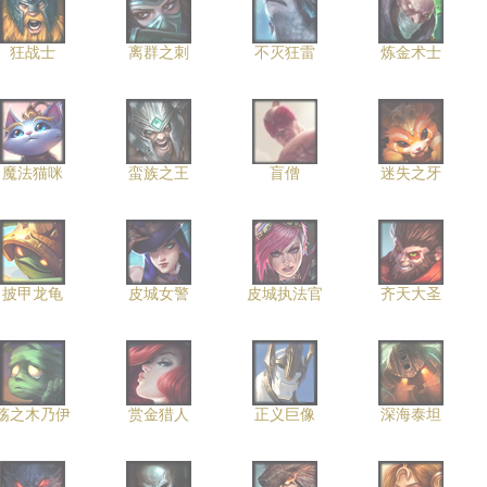
狂战士
离群之刺
不灭狂雷
炼金术士
魔法猫咪
蛮族之王
盲僧
迷失之牙
披甲龙龟
皮城女警
皮城执法官
齐天大圣
殇之木乃伊
赏金猎人
正义巨像
深海泰坦