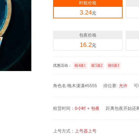
时租价格
3.24
元
包夜价格
16.2
元
优惠活动：
租4送1
租5送2
租6送3
角色名:晚木潇潇#5555
排位赛:
允许
可
租赁时间：
0小时 + 包夜
距离包夜开始还
上号方式：
上号器上号