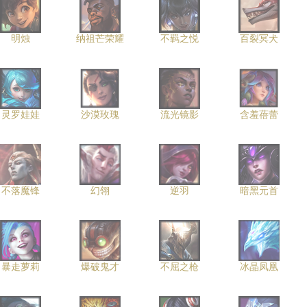
明烛
纳祖芒荣耀
不羁之悦
百裂冥犬
灵罗娃娃
沙漠玫瑰
流光镜影
含羞蓓蕾
不落魔锋
幻翎
逆羽
暗黑元首
暴走萝莉
爆破鬼才
不屈之枪
冰晶凤凰