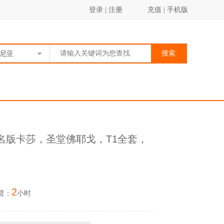
登录
|
注册
充值
|
手机版
搜索
尼亚
，签名版卡莎，圣堂佛耶戈，T1全套，
2
赁：
小时