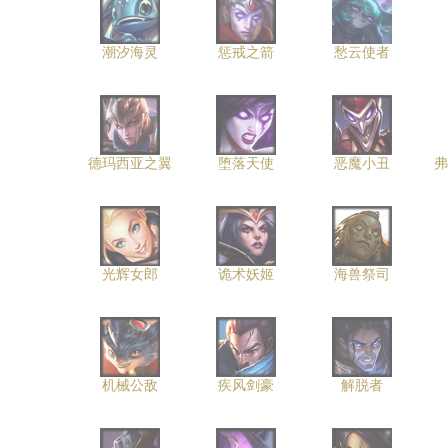
潮汐海灵
惩戒之箭
愁云使者
德玛西亚之翼
堕落天使
恶魔小丑
弗
光辉女郎
诡术妖姬
海兽祭司
机械公敌
疾风剑豪
解脱者