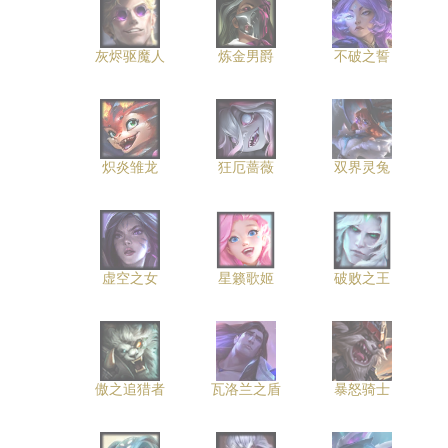
灰烬驱魔人
炼金男爵
不破之誓
炽炎雏龙
狂厄蔷薇
双界灵兔
虚空之女
星籁歌姬
破败之王
傲之追猎者
瓦洛兰之盾
暴怒骑士