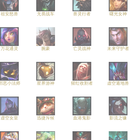
祖安怒兽
无畏战车
兽灵行者
曙光女神
万花通灵
腕豪
亡灵战神
未来守护者
邪恶小法师
星界游神
猩红收割者
虚空遁地兽
虚空女皇
迅捷斥候
血港鬼影
影流之镰