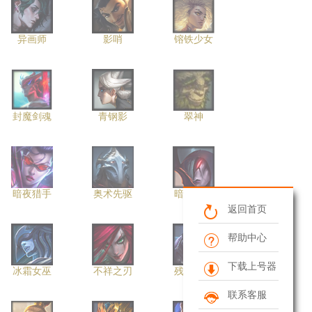
异画师
影哨
镕铁少女
封魔剑魂
青钢影
翠神
暗夜猎手
奥术先驱
暗裔剑魔
返回首页
帮助中心
下载上号器
冰霜女巫
不祥之刃
残月之肃
联系客服