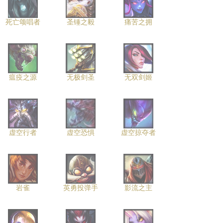
死亡颂唱者
圣锤之毅
痛苦之拥
瘟疫之源
无极剑圣
无双剑姬
虚空行者
虚空恐惧
虚空掠夺者
岩雀
英勇投弹手
影流之主