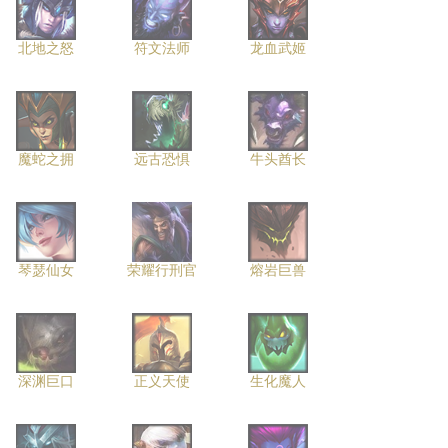
北地之怒
符文法师
龙血武姬
魔蛇之拥
远古恐惧
牛头酋长
琴瑟仙女
荣耀行刑官
熔岩巨兽
深渊巨口
正义天使
生化魔人