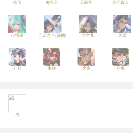
张飞
鬼谷子
朵莉亚
太乙真人
少司缘
元流之子(辅助)
空空儿
大禹
刘邦
廉颇
达摩
刘禅
男