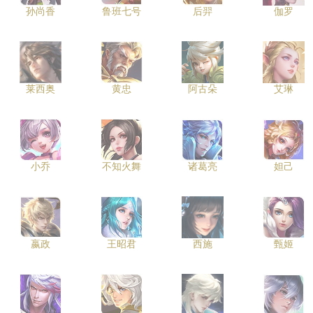
孙尚香
鲁班七号
后羿
伽罗
莱西奥
黄忠
阿古朵
艾琳
小乔
不知火舞
诸葛亮
妲己
嬴政
王昭君
西施
甄姬