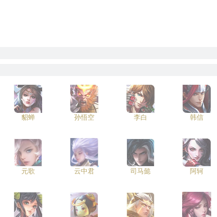
貂蝉
孙悟空
李白
韩信
元歌
云中君
司马懿
阿轲