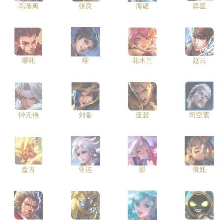
高渐离
张良
海诺
弈星
哪吒
曜
花木兰
赵云
钟无艳
刘备
亚瑟
司空震
盘古
亚连
影
蚩奼