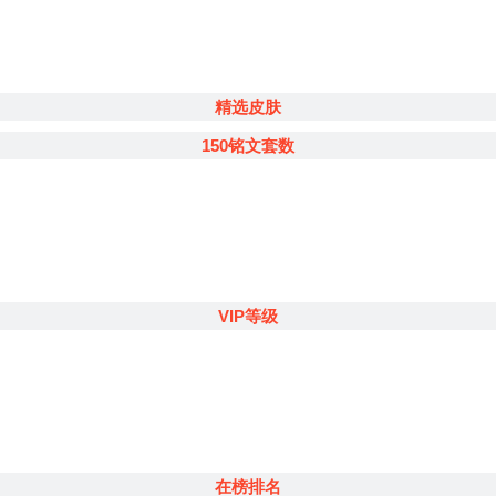
精选皮肤
150铭文套数
VIP等级
在榜排名