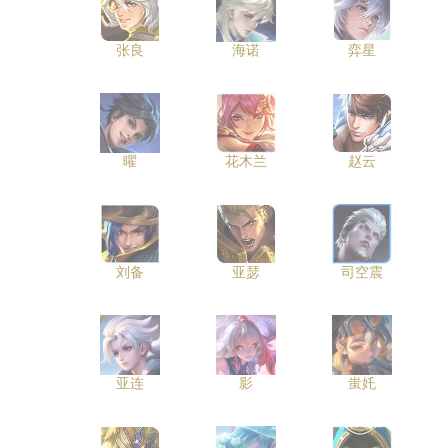
张良
海诺
弈星
曜
花木兰
赵云
刘备
亚瑟
司空震
亚连
影
蚩奼