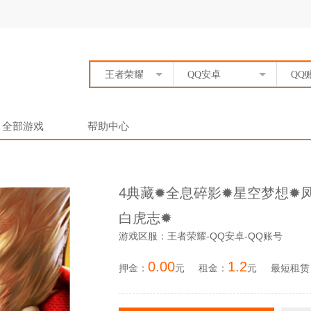
王者荣耀
QQ安卓
QQ
全部游戏
帮助中心
4典藏✹全息碎影✹星空梦想✹
白虎志✹
游戏区服：王者荣耀-QQ安卓-QQ账号
0.00
1.2
押金：
元
租金：
元
最短租赁