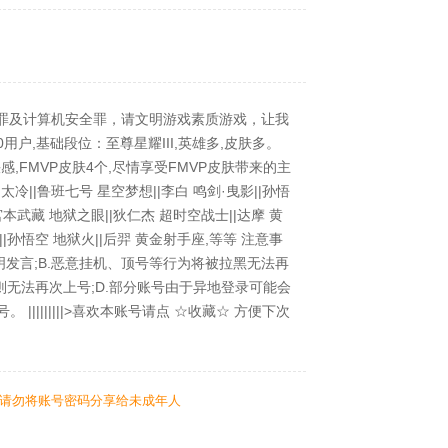
产罪及计算机安全罪，请文明游戏素质游戏，让我
10用户,基础段位：至尊星耀III,英雄多,皮肤多。
,FMVP皮肤4个,尽情享受FMVP皮肤带来的主
冷||鲁班七号 星空梦想||李白 鸣剑·曳影||孙悟
宫本武藏 地狱之眼||狄仁杰 超时空战士||达摩 黄
||孙悟空 地狱火||后羿 黄金射手座,等等 注意事
明发言;B.恶意挂机、顶号等行为将被拉黑无法再
则无法再次上号;D.部分账号由于异地登录可能会
|||||||||>喜欢本账号请点 ☆收藏☆ 方便下次
请勿将账号密码分享给未成年人