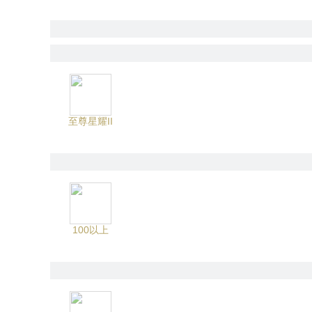
至尊星耀II
100以上