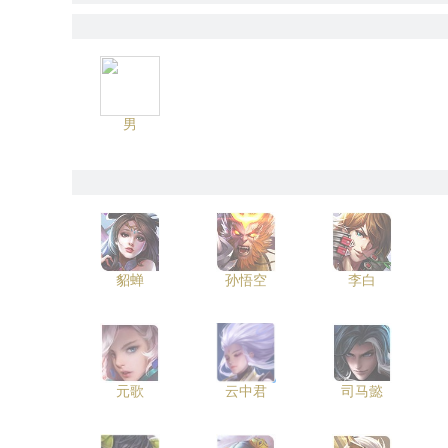
男
貂蝉
孙悟空
李白
元歌
云中君
司马懿