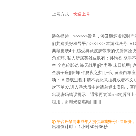
上号方式：
快速上号
装备描述：>>>>>>毁号，涉及毁坏虚拟财
们共建美好租号平台>>>>>> 本游戏账号: V
典藏皮肤4个,感受典藏皮肤带来的优质体验快感
角光环, 私人所属英雄皮肤有：孙尚香 杀手不太
空 全息碎影铠 绛天战甲||孙尚香 末日机甲||
金狮子座||貂蝉 仲夏夜之梦||张良 黄金白羊座
项： A.游戏过程中请不要恶意挂机或者不文
次下单;C.进入游戏后中途请勿退出登陆，否
出现密码错误提示，通常再尝试5-6次后可上号。 
租用，谢谢光临惠顾|||||||||
平台严禁向未成年人提供游戏账号租售服务，
出租倒计时：
1小时50分35秒