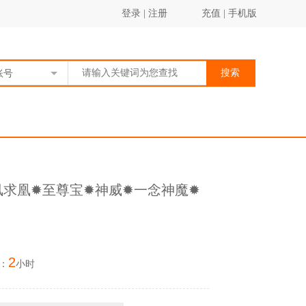
登录
|
注册
充值
|
手机版
搜索
账号
凤求凰✹至尊宝✹神威✹一念神魔✹
2
：
小时