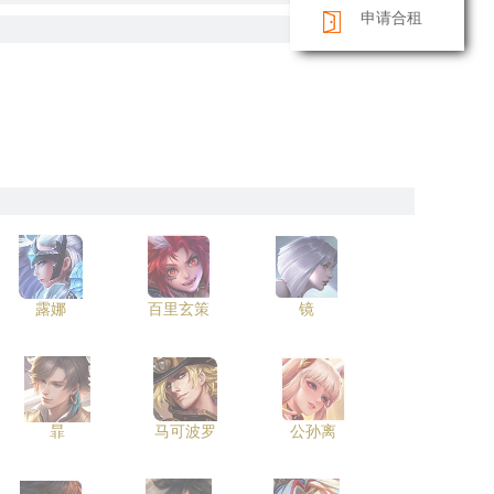
申请合租
露娜
百里玄策
镜
暃
马可波罗
公孙离