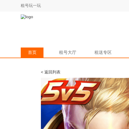
租号玩一玩
首页
租号大厅
租送专区
< 返回列表