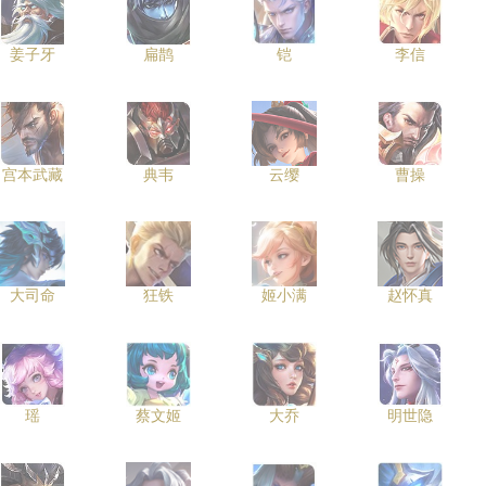
姜子牙
扁鹊
铠
李信
宫本武藏
典韦
云缨
曹操
大司命
狂铁
姬小满
赵怀真
瑶
蔡文姬
大乔
明世隐