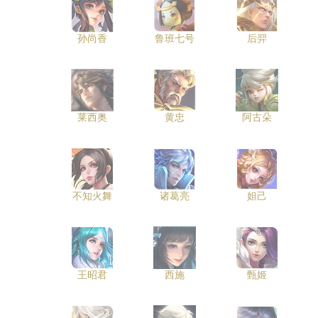
孙尚香
鲁班七号
后羿
莱西奥
黄忠
阿古朵
不知火舞
诸葛亮
妲己
王昭君
西施
甄姬