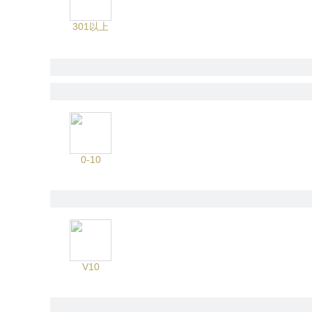
301以上
0-10
V10