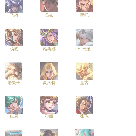
马超
吕布
哪吒
杨戬
雅典娜
钟无艳
老夫子
夏洛特
盘古
庄周
孙膑
张飞