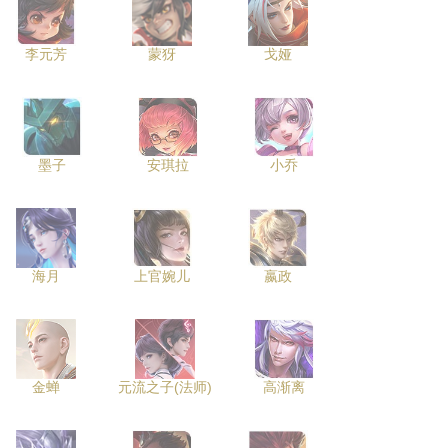
李元芳
蒙犽
戈娅
墨子
安琪拉
小乔
海月
上官婉儿
嬴政
金蝉
元流之子(法师)
高渐离