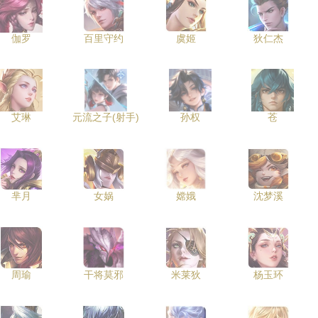
伽罗
百里守约
虞姬
狄仁杰
艾琳
元流之子(射手)
孙权
苍
芈月
女娲
嫦娥
沈梦溪
周瑜
干将莫邪
米莱狄
杨玉环