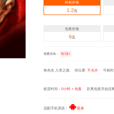
时租价格
1.2
元
包夜价格
6
元
优惠活动：
租3送1
角色名:入类之巅
排位赛:
不允许
可租时间
租赁时间：
0小时 + 包夜
距离包夜开始还
适配手机系统：
安卓