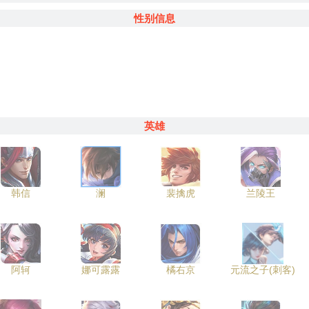
性别信息
英雄
韩信
澜
裴擒虎
兰陵王
阿轲
娜可露露
橘右京
元流之子(刺客)