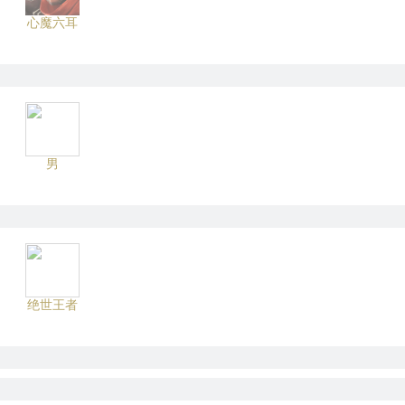
心魔六耳
男
绝世王者