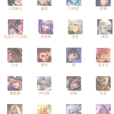
上官婉儿
嬴政
王昭君
西施
元流之子(法师)
高渐离
张良
海诺
吕布
哪吒
曜
花木兰
雅典娜
钟无艳
刘备
亚瑟