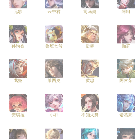
元歌
云中君
司马懿
阿轲
孙尚香
鲁班七号
后羿
伽罗
戈娅
莱西奥
黄忠
阿古朵
安琪拉
小乔
不知火舞
诸葛亮