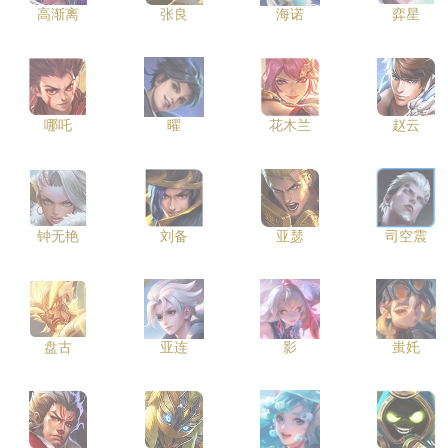
高渐离
张良
海诺
弈星
哪吒
曜
花木兰
赵云
钟无艳
刘备
亚瑟
司空震
盘古
亚连
影
蚩奼