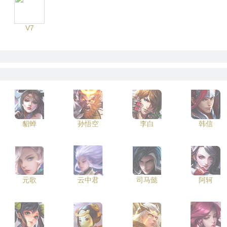
V7
貂蝉
孙悟空
李白
韩信
元歌
云中君
司马懿
阿轲