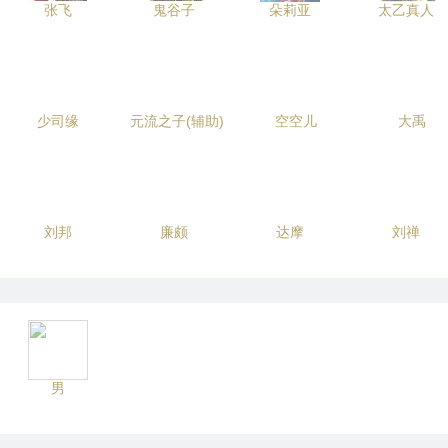
张飞
鬼谷子
朵莉亚
太乙真人
少司缘
元流之子(辅助)
空空儿
大禹
刘邦
廉颇
达摩
刘禅
男