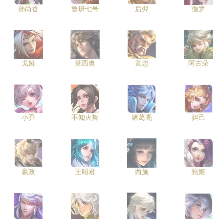
孙尚香
鲁班七号
后羿
伽罗
戈娅
莱西奥
黄忠
阿古朵
小乔
不知火舞
诸葛亮
妲己
嬴政
王昭君
西施
甄姬