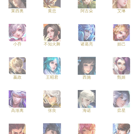
莱西奥
黄忠
阿古朵
艾琳
小乔
不知火舞
诸葛亮
妲己
嬴政
王昭君
西施
甄姬
高渐离
张良
海诺
弈星