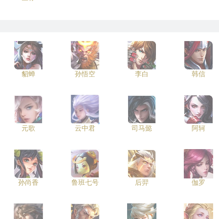
貂蝉
孙悟空
李白
韩信
元歌
云中君
司马懿
阿轲
孙尚香
鲁班七号
后羿
伽罗