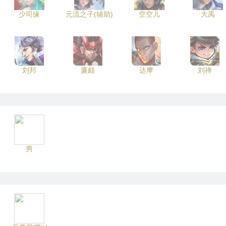
少司缘
元流之子(辅助)
空空儿
大禹
刘邦
廉颇
达摩
刘禅
男