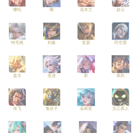
哪吒
曜
花木兰
赵云
钟无艳
刘备
亚瑟
司空震
盘古
亚连
影
蚩奼
张飞
鬼谷子
朵莉亚
太乙真人