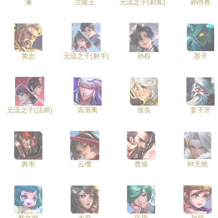
澜
兰陵王
元流之子(刺客)
孙尚香
黄忠
元流之子(射手)
孙权
墨子
元流之子(法师)
高渐离
张良
姜子牙
典韦
云缨
曹操
钟无艳