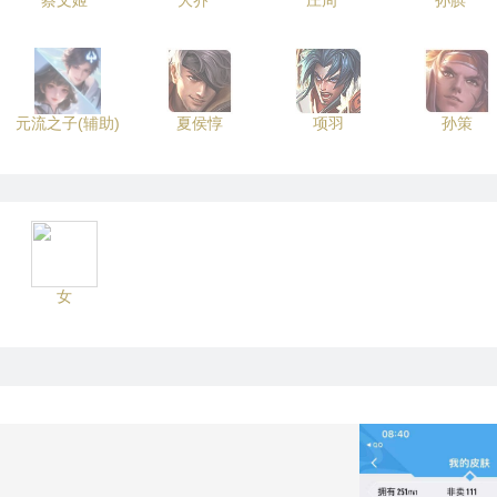
蔡文姬
大乔
庄周
孙膑
元流之子(辅助)
夏侯惇
项羽
孙策
女