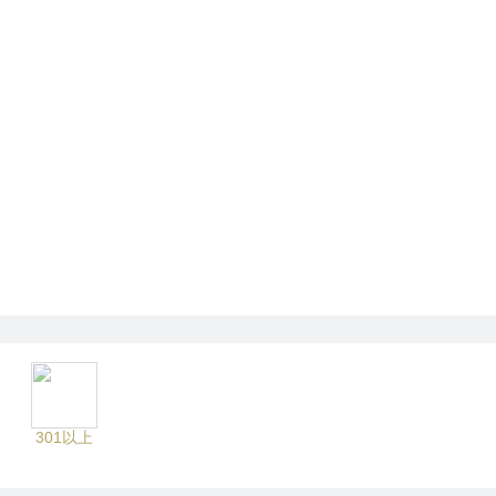
301以上