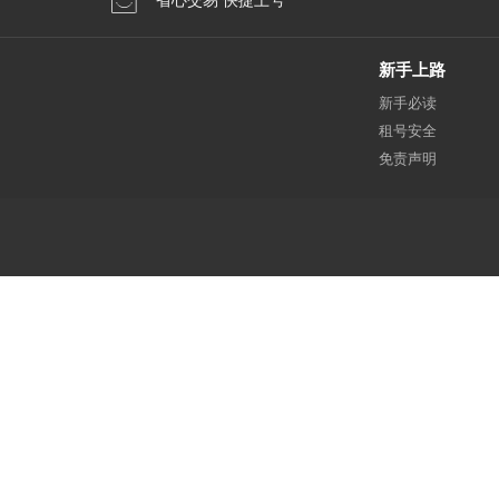
省心交易 快捷上号
新手上路
新手必读
租号安全
免责声明