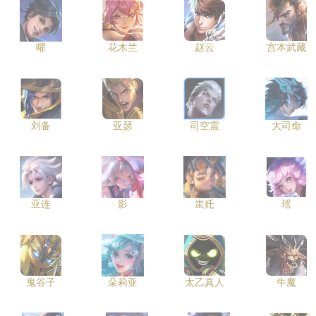
曜
花木兰
赵云
宫本武藏
刘备
亚瑟
司空震
大司命
亚连
影
蚩奼
瑶
鬼谷子
朵莉亚
太乙真人
牛魔