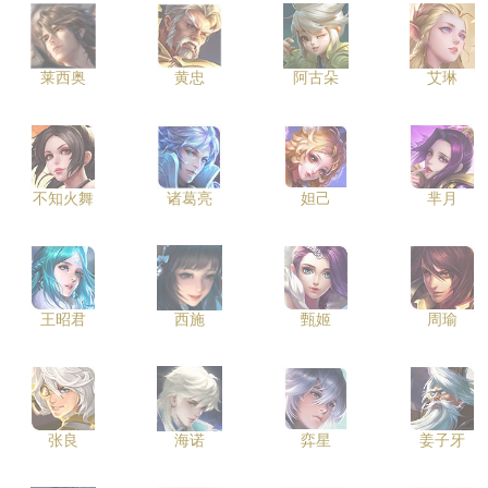
莱西奥
黄忠
阿古朵
艾琳
不知火舞
诸葛亮
妲己
芈月
王昭君
西施
甄姬
周瑜
张良
海诺
弈星
姜子牙