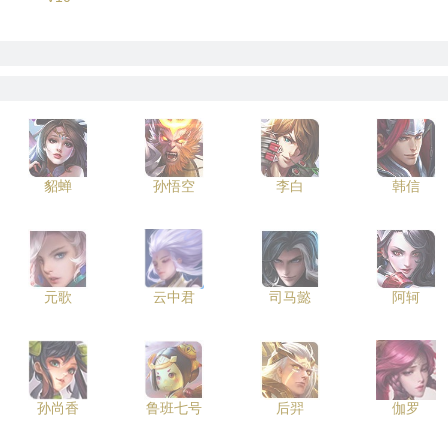
貂蝉
孙悟空
李白
韩信
元歌
云中君
司马懿
阿轲
孙尚香
鲁班七号
后羿
伽罗