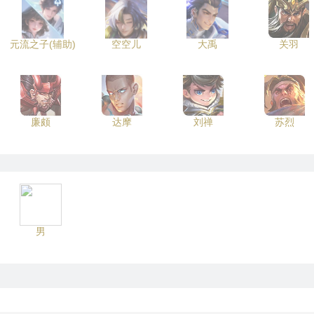
元流之子(辅助)
空空儿
大禹
关羽
廉颇
达摩
刘禅
苏烈
男