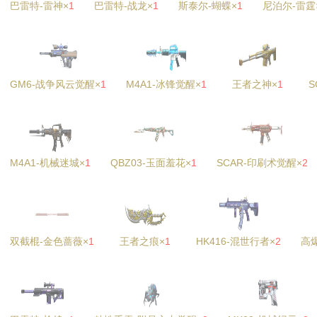
巴雷特-雷神×
1
巴雷特-战龙×
1
斯泰尔-蝴蝶×
1
尼泊尔-雷霆
GM6-战争风云觉醒×
1
M4A1-冰锋觉醒×
1
王者之神×
1
S
M4A1-机械迷城×
1
QBZ03-玉面羞花×
1
SCAR-印刷术觉醒×
2
双截棍-金色蔷薇×
1
王者之痕×
1
HK416-混世行者×
2
高