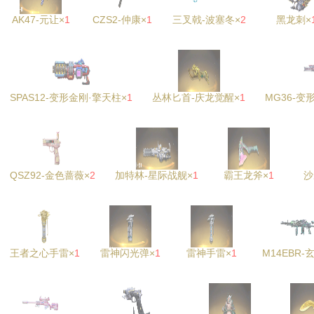
AK47-元让×
1
CZS2-仲康×
1
三叉戟-波塞冬×
2
黑龙刺×
SPAS12-变形金刚·擎天柱×
1
丛林匕首-庆龙觉醒×
1
MG36-变
QSZ92-金色蔷薇×
2
加特林-星际战舰×
1
霸王龙斧×
1
沙
王者之心手雷×
1
雷神闪光弹×
1
雷神手雷×
1
M14EBR-