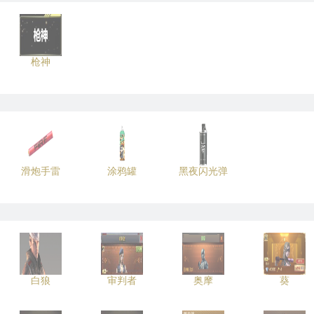
枪神
滑炮手雷
涂鸦罐
黑夜闪光弹
白狼
审判者
奥摩
葵