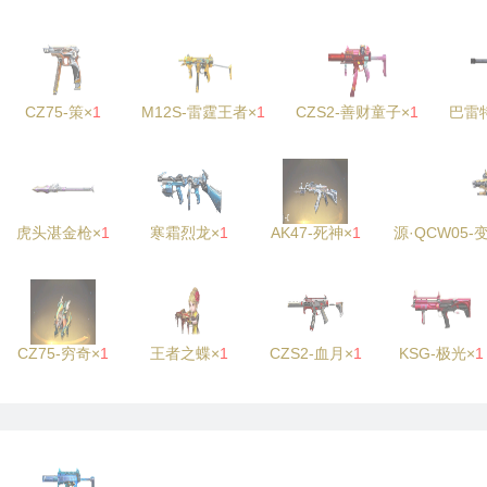
CZ75-策×
1
M12S-雷霆王者×
1
CZS2-善财童子×
1
巴雷
虎头湛金枪×
1
寒霜烈龙×
1
AK47-死神×
1
源·QCW05
CZ75-穷奇×
1
王者之蝶×
1
CZS2-血月×
1
KSG-极光×
1