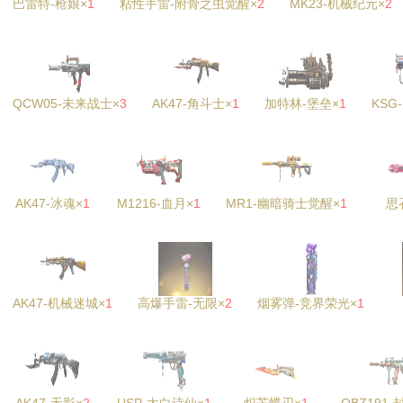
巴雷特-枪娘×
1
粘性手雷-附骨之虫觉醒×
2
MK23-机械纪元×
2
QCW05-未来战士×
3
AK47-角斗士×
1
加特林-堡垒×
1
KSG
AK47-冰魂×
1
M1216-血月×
1
MR1-幽暗骑士觉醒×
1
思
AK47-机械迷城×
1
高爆手雷-无限×
2
烟雾弹-竞界荣光×
1