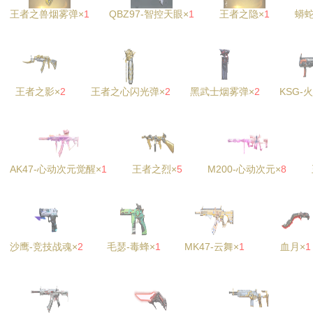
王者之兽烟雾弹×
1
QBZ97-智控天眼×
1
王者之隐×
1
蟒蛇
王者之影×
2
王者之心闪光弹×
2
黑武士烟雾弹×
2
KSG-
AK47-心动次元觉醒×
1
王者之烈×
5
M200-心动次元×
8
沙鹰-竞技战魂×
2
毛瑟-毒蜂×
1
MK47-云舞×
1
血月×
1