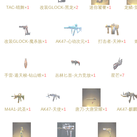
TAC-晴舞×
1
改装GLOCK-黑龙×
2
迷你饕餮×
1
龙鳞-
改装GLOCK-魔杀族×
1
AK47-心动次元×
1
打击者-天神×
1
手雷-遁天梭-钻山锥×
1
丛林匕首-火力竞放×
1
星芒×
7
M4A1-武圣×
1
AK47-天使×
1
唐刀-大唐荣耀×
1
AK47-麒麟