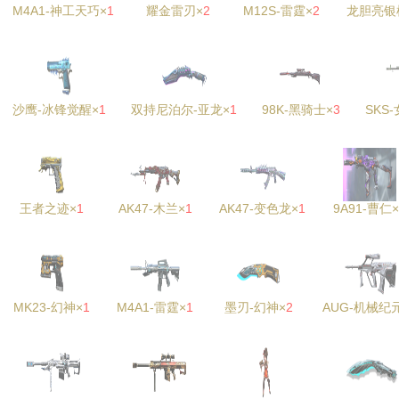
M4A1-神工天巧×
1
耀金雷刃×
2
M12S-雷霆×
2
龙胆亮银
沙鹰-冰锋觉醒×
1
双持尼泊尔-亚龙×
1
98K-黑骑士×
3
SKS
王者之迹×
1
AK47-木兰×
1
AK47-变色龙×
1
9A91-曹仁×
MK23-幻神×
1
M4A1-雷霆×
1
墨刃-幻神×
2
AUG-机械纪