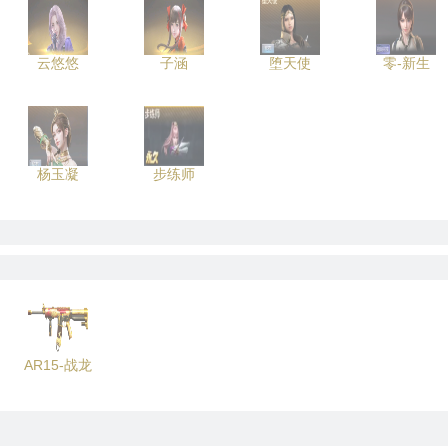
云悠悠
子涵
堕天使
零-新生
杨玉凝
步练师
AR15-战龙