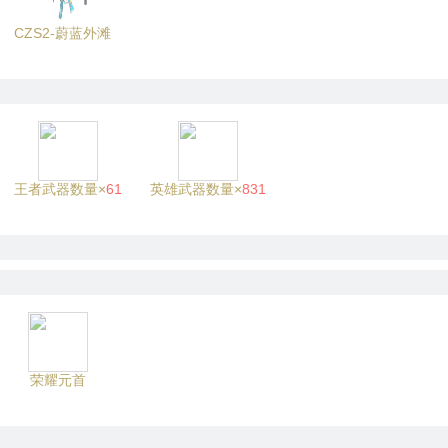
CZS2-蔚蓝外滩
王者武器数量×
61
英雄武器数量×
831
荣耀元首