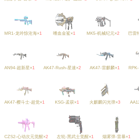
MR1-龙吟惊沧海×
1
嗜血金鲨×
1
MK5-机械纪元×
2
巴雷
AN94-超新星×
1
AK47-Rush-星速×
2
AK47-雷麒麟×
1
RPK
AK47-樱斗士-超觉×
1
KSG-孟获×
1
火麒麟闪光弹×
3
AA1
CZS2-心动次元觉醒×
2
左轮-黑武士觉醒×
1
烟雾弹-雷暴×
1