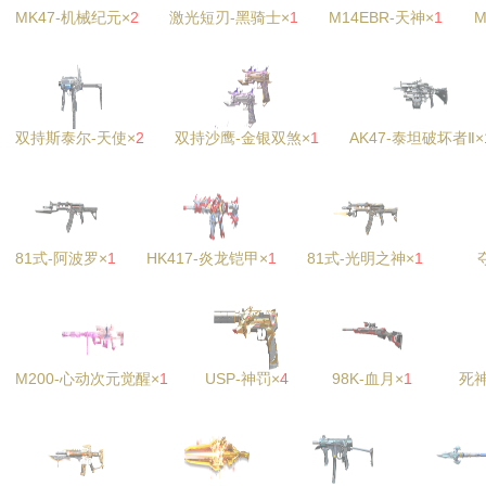
MK47-机械纪元×
2
激光短刃-黑骑士×
1
M14EBR-天神×
1
M
双持斯泰尔-天使×
2
双持沙鹰-金银双煞×
1
AK47-泰坦破坏者Ⅱ×
81式-阿波罗×
1
HK417-炎龙铠甲×
1
81式-光明之神×
1
M200-心动次元觉醒×
1
USP-神罚×
4
98K-血月×
1
死