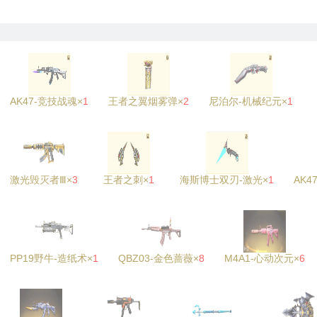
AK47-竞技战魂×
1
王者之翼烟雾弹×
2
尼泊尔-机械纪元×
1
激光毁灭者Ⅲ×
3
王者之刺×
1
海斯博士双刃-激光×
1
AK4
PP19野牛-造纸术×
1
QBZ03-金色蔷薇×
8
M4A1-心动次元×
6