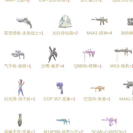
AK47-无影×
2
USP-太白诗仙×
1
炽芒蝶刃×
1
QBZ191-
双管猎枪-未来战士×
1
太白诗仙扇×
2
M4A1-猎神×
4
加特林
气手枪-炼狱×
1
沙鹰-修罗×
4
QBB95-螳螂×
1
MG3-雏凤×
闪光弹-浪子娃×
1
COP 357-星象×
1
巴雷特-朱雀×
1
M4A1
高爆手雷-雷暴×
1
M14EBR-葫芦山庄×
2
SCAR-心动PICK×
1