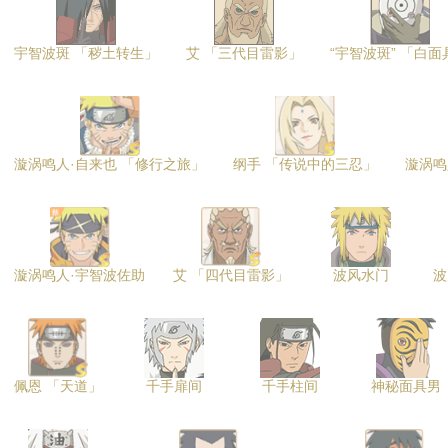
宇智波斑 「秽土转生」
艾 「三代目雷影」
“宇智波斑” 「白面
漩涡鸣人·自来也 「修行之旅」
纲手 「传说中的三忍」
漩涡鸣
漩涡鸣人·宇智波佐助
艾 「四代目雷影」
波风水门
波
佩恩 「天道」
千手扉间
千手柱间
神秘面具男