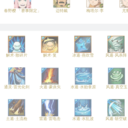
春野樱 「赛事限定」
迈特戴
梅塔尔·李
尤
解术·散碎片
解术·复
冰遁·燕吹雪
风遁·风杀阵
通灵·雷光化剑
火遁·豪炎矢
水遁·水贻拿原
风遁·真空玉
土遁·土流枪
雷遁·雷电击
水遁·水乱波
风遁·斩空破