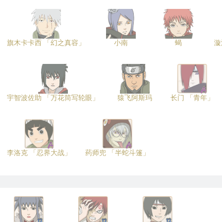
旗木卡卡西 「幻之真容」
小南
蝎
漩
宇智波佐助 「万花筒写轮眼」
猿飞阿斯玛
长门 「青年」
李洛克 「忍界大战」
药师兜 「半蛇斗篷」