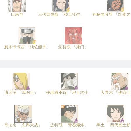
自来也
三代目风影 「秽土转生」
神秘面具男 「红夜之
旗木卡卡西 「须佐能乎」
迈特凯 「死门」
迪达拉 「晓创生」
桃地再不斩 「秽土转生」
大野木 「侠隐江
奇拉比 「忍界大战」
迈特凯 「青春爆炸」
黑土 「四代目土影