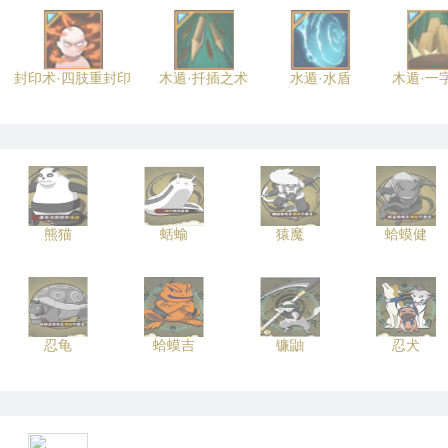
封印术·四肢重封印
木遁·扦插之术
水遁·水盾
木遁·一
熊猫
蛞蝓
猿魔
蛤蟆健
忍龟
蛤蟆吉
镰鼬
忍犬