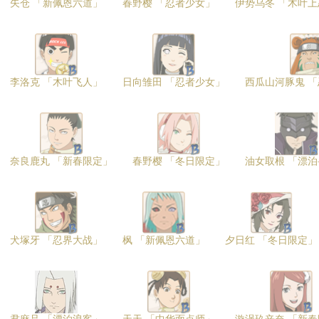
矢仓 「新佩恩六道」
春野樱 「忍者少女」
伊势乌冬 「木叶上
李洛克 「木叶飞人」
日向雏田 「忍者少女」
西瓜山河豚鬼 
奈良鹿丸 「新春限定」
春野樱 「冬日限定」
油女取根 「漂
犬塚牙 「忍界大战」
枫 「新佩恩六道」
夕日红 「冬日限定」