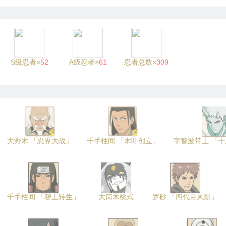
S级忍者×
52
A级忍者×
61
忍者总数×
309
大野木 「忍界大战」
千手柱间 「木叶创立」
宇智波带土 「
千手柱间 「秽土转生」
大筒木桃式
罗砂 「四代目风影」