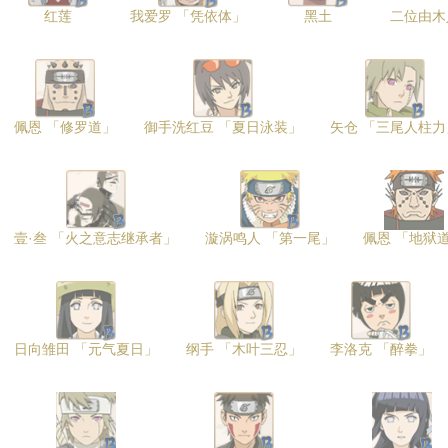
红莲
我爱罗 「凭依体」
黑土
二位由木
佩恩 「修罗道」
御手洗红豆 「夏日泳装」
矢仓 「三尾人柱力
壹·叁 「火之意志继承者」
漩涡鸣人 「第一尾」
佩恩 「地狱
日向雏田 「元气夏日」
纲手 「木叶三忍」
李洛克 「醉拳」