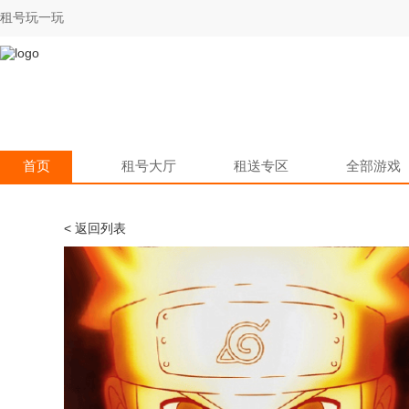
租号玩一玩
首页
租号大厅
租送专区
全部游戏
< 返回列表