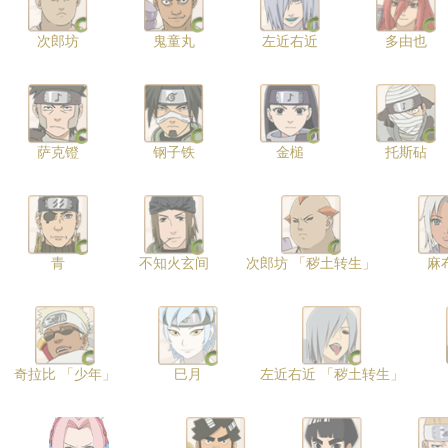
次郎坊
鬼童丸
左近右近
多由也
萨克镫
钢子铁
金槌
托斯砧
青
不知火玄间
次郎坊 「秽土转生」
麻
奇拉比 「少年」
巳月
左近右近 「秽土转生」