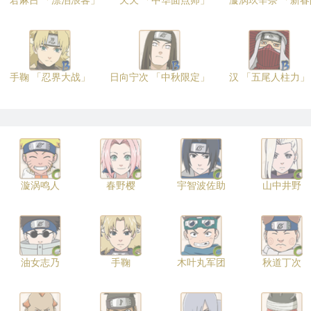
君麻吕 「漂泊浪客」
天天 「中华面点师」
漩涡玖辛奈 「新
手鞠 「忍界大战」
日向宁次 「中秋限定」
汉 「五尾人柱力」
漩涡鸣人
春野樱
宇智波佐助
山中井野
油女志乃
手鞠
木叶丸军团
秋道丁次