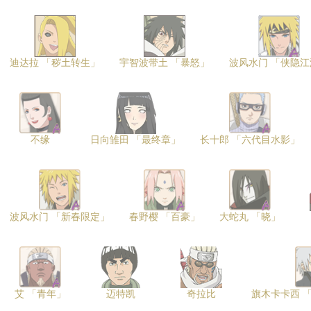
迪达拉 「秽土转生」
宇智波带土 「暴怒」
波风水门 「侠隐江
不缘
日向雏田 「最终章」
长十郎 「六代目水影」
波风水门 「新春限定」
春野樱 「百豪」
大蛇丸 「晓」
艾 「青年」
迈特凯
奇拉比
旗木卡卡西 