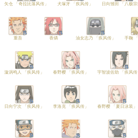
矢仓 「奇拉比落风传」
犬塚牙 「疾风传」
日向雏田 「八极宗
重吾
香燐
油女志乃 「疾风传」
手鞠 
漩涡鸣人 「疾风传」
春野樱 「疾风传」
宇智波佐助 「疾风传
日向宁次 「疾风传」
李洛克 「疾风传」
春野樱 「夏日泳装」