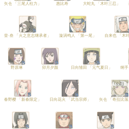
矢仓 「三尾人柱力」
惠比寿
大蛇丸 「木叶三忍」
壹·叁 「火之意志继承者」
漩涡鸣人 「第一尾」
自来也 「木
野原琳
卯月夕颜
日向雏田 「元气夏日」
纲手
春野樱 「新春限定」
日向花火 「武当宗师」
矢仓 「奇拉比