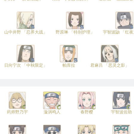
山中井野 「忍界大战」
野原琳 「特别护理」
宇智波鼬 「红
日向宁次 「中秋限定」
帕库拉
君麻吕 「恶灵之影」
药师野乃宇
漩涡鸣人
春野樱
宇智波佐助