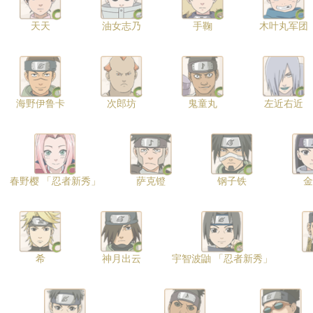
天天
油女志乃
手鞠
木叶丸军团
海野伊鲁卡
次郎坊
鬼童丸
左近右近
春野樱 「忍者新秀」
萨克镫
钢子铁
金
希
神月出云
宇智波鼬 「忍者新秀」