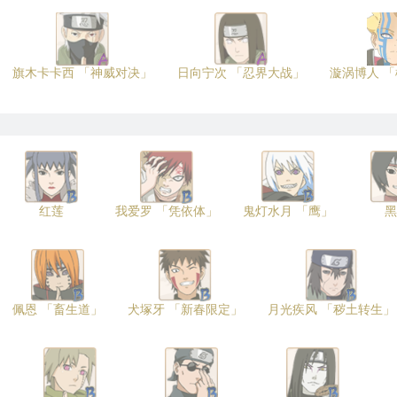
旗木卡卡西 「神威对决」
日向宁次 「忍界大战」
漩涡博人 
红莲
我爱罗 「凭依体」
鬼灯水月 「鹰」
黑
佩恩 「畜生道」
犬塚牙 「新春限定」
月光疾风 「秽土转生」