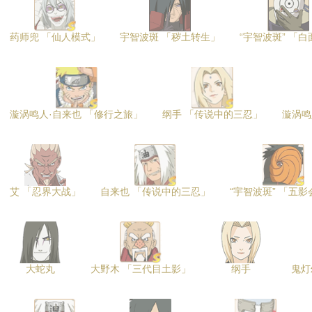
药师兜 「仙人模式」
宇智波斑 「秽土转生」
“宇智波斑” 「
漩涡鸣人·自来也 「修行之旅」
纲手 「传说中的三忍」
漩涡鸣
艾 「忍界大战」
自来也 「传说中的三忍」
“宇智波斑” 「五
大蛇丸
大野木 「三代目土影」
纲手
鬼灯