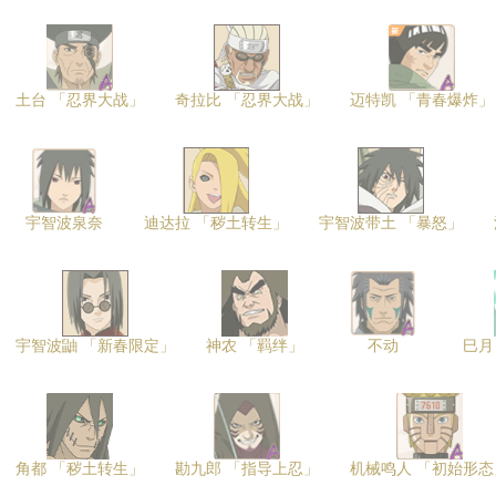
土台 「忍界大战」
奇拉比 「忍界大战」
迈特凯 「青春爆炸」
宇智波泉奈
迪达拉 「秽土转生」
宇智波带土 「暴怒」
宇智波鼬 「新春限定」
神农 「羁绊」
不动
巳月
角都 「秽土转生」
勘九郎 「指导上忍」
机械鸣人 「初始形态