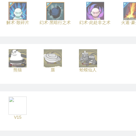
解术·散碎片
幻术·黑暗行之术
幻术·此处非之术
火遁·
熊猫
蜃
蛤蟆仙人
V15