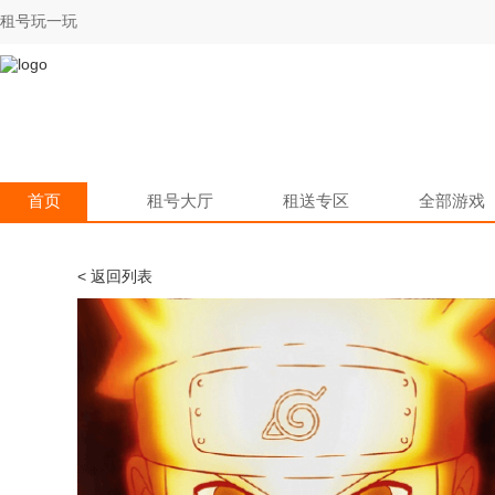
租号玩一玩
首页
租号大厅
租送专区
全部游戏
< 返回列表