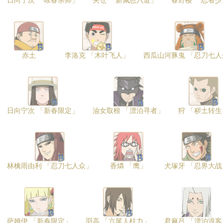
日向宁次 「咏春宗师」
矢仓 「新佩恩六道」
春野樱 「忍者少
赤土
李洛克 「木叶飞人」
西瓜山河豚鬼 「忍刀七人
日向宁次 「新春限定」
油女取根 「漂泊寻者」
狩 「秽土转生
林檎雨由利 「忍刀七人众」
香燐 「鹰」
犬塚牙 「忍界大战
萨姆伊 「新春限定」
羽高 「六尾人柱力」
君麻吕 「漂泊浪客