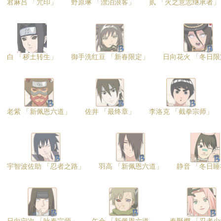
君麻吕 「咒印」
野原琳 「漂泊浪客」
贰 「火之意志继承者」
白 「秽土转生」
御手洗红豆 「新春限定」
日向花火 「冬日限
老紫 「新佩恩六道」
佐井 「最终章」
李洛克 「截拳宗师」
宇智波佐助 「忍者之路」
羽高 「新佩恩六道」
静音 「冬日