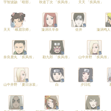
宇智波鼬 「暗部」
秋道丁次 「疾风传」
天天 「疾风传」
天天 「峨眉宗师」
漩涡玖辛奈
佐井
漩涡鸣人
奈良鹿丸 「疾风传」
勘九郎 「疾风传」
山中井野 「疾风传」
山中井野 「夏日泳装」
白
夕日红