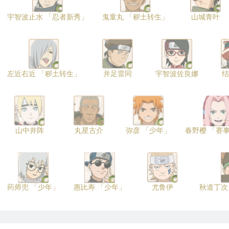
宇智波止水 「忍者新秀」
鬼童丸 「秽土转生」
山城青叶
左近右近 「秽土转生」
并足雷同
宇智波佐良娜
结
山中井阵
丸星古介
弥彦 「少年」
春野樱 「赛
药师兜 「少年」
惠比寿 「少年」
尤鲁伊
秋道丁次