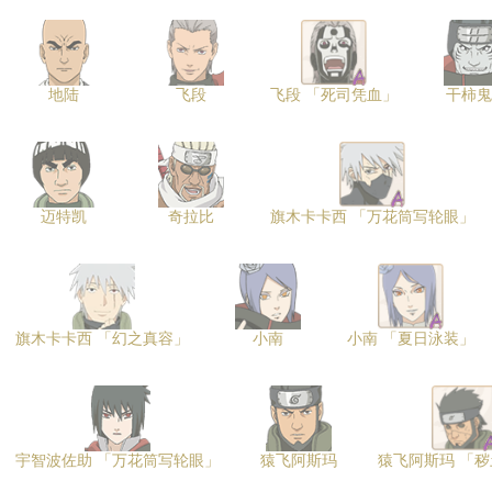
地陆
飞段
飞段 「死司凭血」
干柿鬼
迈特凯
奇拉比
旗木卡卡西 「万花筒写轮眼」
旗木卡卡西 「幻之真容」
小南
小南 「夏日泳装」
宇智波佐助 「万花筒写轮眼」
猿飞阿斯玛
猿飞阿斯玛 「