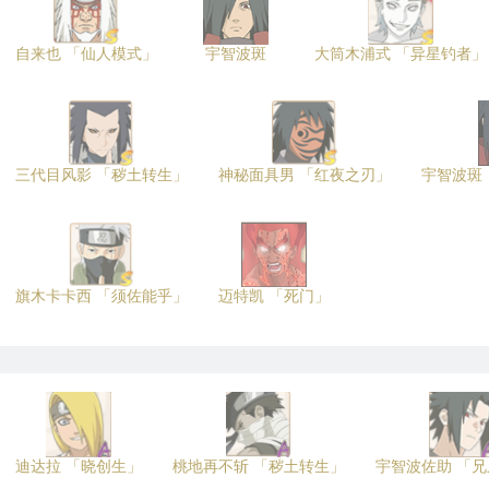
自来也 「仙人模式」
宇智波斑
大筒木浦式 「异星钓者」
三代目风影 「秽土转生」
神秘面具男 「红夜之刃」
宇智波斑
旗木卡卡西 「须佐能乎」
迈特凯 「死门」
迪达拉 「晓创生」
桃地再不斩 「秽土转生」
宇智波佐助 「