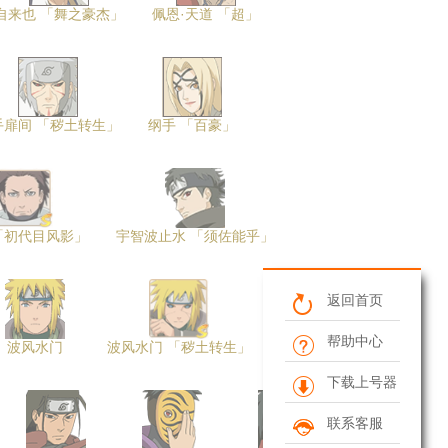
自来也 「舞之豪杰」
佩恩·天道 「超」
手扉间 「秽土转生」
纲手 「百豪」
「初代目风影」
宇智波止水 「须佐能乎」
返回首页
帮助中心
波风水门
波风水门 「秽土转生」
下载上号器
联系客服