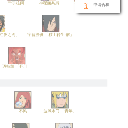
千手柱间
神秘面具男
宇智波斑
申请合租
「红夜之刃」
宇智波斑 「秽土转生·解」
迈特凯 「死门」
」
不风
波风水门 「青年」