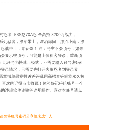
者: 58S忍70A忍 全高招 3200万战力 。
漂泊系列忍者，漂泊带土，漂泊扉间，漂泊小南，漂
忍战带土，青春哥！ 注：号主不会顶号，如果
ug会显示被顶号，可能是上位租客登录，重新顶
提示:此账号为快速上模式，不需要输入账号密码租
法登录情况，只需要先打开火影忍者到登录界
:恶意撤单恶意投诉差评乱用高招卷等标将永久拉
，喜欢的记得点击收藏！体验好记得给账号一个
辅助违规软件诈骗等违规操作。喜欢本账号请点
请勿将账号密码分享给未成年人