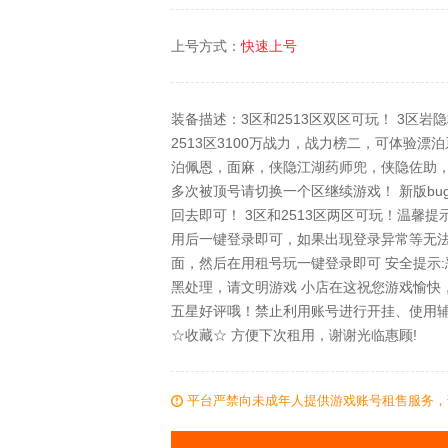
上号方式：
快速上号
装备描述：3区和2513区双区可玩！ 3区岩隐村忍
2513区3100万战力，战力榜二，可体验
泊佩恩，面麻，侠隐江湖药师兜，侠隐佐助，
多次被顶号请切换一个区继续游戏！ 新版b
回去即可！ 3区和2513区两区可玩！温馨
用后一键登录即可，如果出现登录异常等无
面，然后在用租号玩一键登录即可 安全提示
黑处理，请文明游戏 小店在这祝您游戏愉快
五星好评哦！禁止利用账号进行开挂、使用
☆收藏☆ 方便下次租用，谢谢光临惠顾!
平台严禁向未成年人提供游戏账号租售服务，