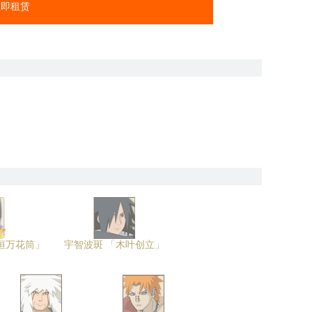
立即租赁
恒万花筒」
宇智波斑 「木叶创立」