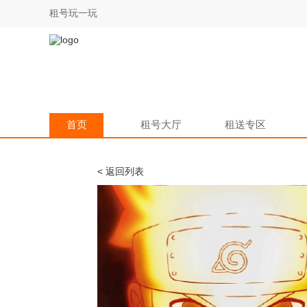
租号玩一玩
首页
租号大厅
租送专区
< 返回列表