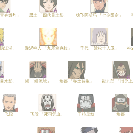
「青春爆炸」
黑土 「四代目土影」
猿飞阿斯玛 「七夕限定」
侠隐江湖」
漩涡鸣人 「九尾查克拉」
千代 「近松十人卫」
神
代目水影」
蝎 「绯流琥」
角都 「秽土转生」
勘九郎 「指导上
飞段
飞段 「死司凭血」
干柿鬼鲛
角都