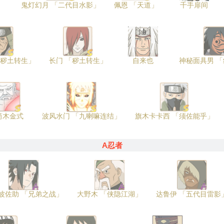
鬼灯幻月 「二代目水影」
佩恩 「天道」
千手扉间
「秽土转生」
长门 「秽土转生」
自来也
神秘面具男 
筒木金式
波风水门 「九喇嘛连结」
旗木卡卡西 「须佐能乎」
A忍者
波佐助 「兄弟之战」
大野木 「侠隐江湖」
达鲁伊 「五代目雷影