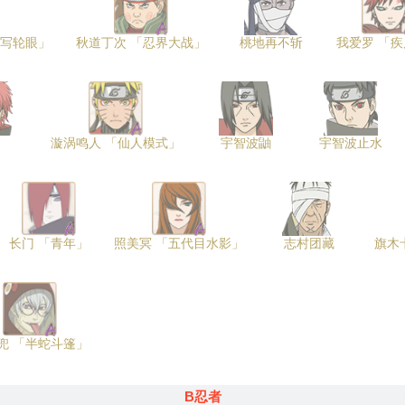
筒写轮眼」
秋道丁次 「忍界大战」
桃地再不斩
我爱罗 「
漩涡鸣人 「仙人模式」
宇智波鼬
宇智波止水
长门 「青年」
照美冥 「五代目水影」
志村团藏
旗木
兜 「半蛇斗篷」
B忍者