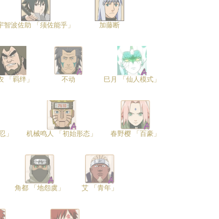
宇智波佐助 「须佐能乎」
加藤断
农 「羁绊」
不动
巳月 「仙人模式」
忍」
机械鸣人 「初始形态」
春野樱 「百豪」
角都 「地怨虞」
艾 「青年」