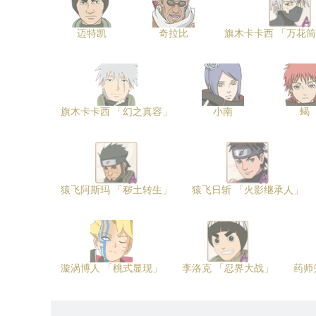
迈特凯
奇拉比
旗木卡卡西 「万花
旗木卡卡西 「幻之真容」
小南
蝎
猿飞阿斯玛 「秽土转生」
猿飞日斩 「火影继承人」
漩涡博人 「桃式显现」
李洛克 「忍界大战」
药师