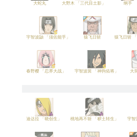
大蛇丸
大野木 「三代目土影」
纲手
宇智波鼬 「须佐能乎」
猿飞日斩
猿飞日斩 
春野樱 「忍界大战」
宇智波斑 「神驹佑将」
大
迪达拉 「晓创生」
桃地再不斩 「秽土转生」
宇智