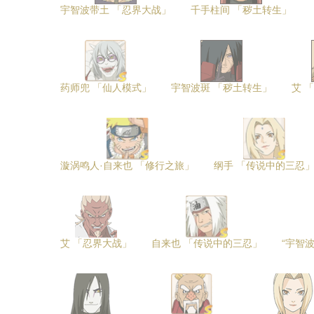
宇智波带土 「忍界大战」
千手柱间 「秽土转生」
药师兜 「仙人模式」
宇智波斑 「秽土转生」
艾 
漩涡鸣人·自来也 「修行之旅」
纲手 「传说中的三忍
艾 「忍界大战」
自来也 「传说中的三忍」
“宇智