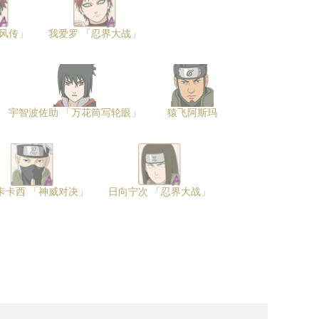
疾风传」
我爱罗 「忍界大战」
宇智波佐助 「万花筒写轮眼」
猿飞阿斯玛
卡卡西 「神威对决」
日向宁次 「忍界大战」