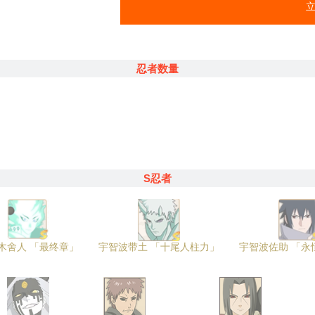
忍者数量
S忍者
木舍人 「最终章」
宇智波带土 「十尾人柱力」
宇智波佐助 「永