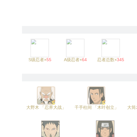
S级忍者×
55
A级忍者×
64
忍者总数×
345
大野木 「忍界大战」
千手柱间 「木叶创立」
大筒