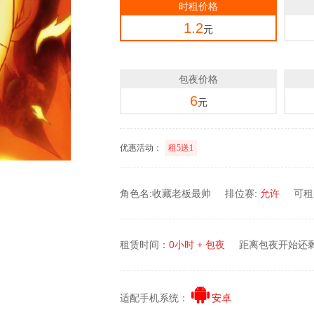
时租价格
1.2
元
包夜价格
6
元
优惠活动：
租5送1
角色名:收藏老板最帅
排位赛:
允许
可租时
租赁时间：
0小时 + 包夜
距离包夜开始还
适配手机系统：
安卓