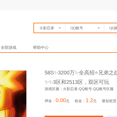
火影忍者
QQ账号
QQ
全部游戏
帮助中心
58S✨3200万✨全高招⭐️兄
✨✨3区和2513区，双区可玩
游戏区服：火影忍者-QQ账号-QQ账号区服
0.00
1.2
押金：
元
租金：
元
最短租赁