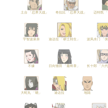
土台 「忍界大战」
奇拉比 「忍界大战」
迈特凯 
宇智波泉奈
迪达拉 「秽土转生」
波风水门 「
不缘
日向雏田 「最终章」
长十郎 「六
大蛇丸 「晓」
迪达拉
地陆