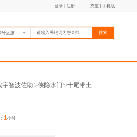
登录
|
注册
充值
|
手机版
搜索
账号区服
弟之战宇智波佐助✨侠隐水门✨十尾带土
1
：
小时