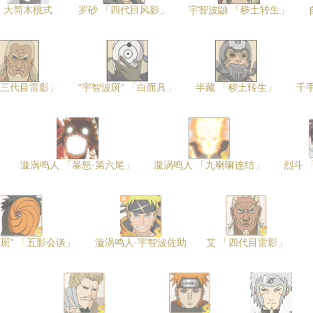
大筒木桃式
罗砂 「四代目风影」
宇智波鼬 「秽土转生」
「三代目雷影」
“宇智波斑” 「白面具」
半藏 「秽土转生」
千
」
漩涡鸣人 「暴怒·第六尾」
漩涡鸣人 「九喇嘛连结」
烈斗 
波斑” 「五影会谈」
漩涡鸣人·宇智波佐助
艾 「四代目雷影」