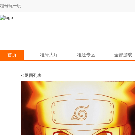
租号玩一玩
首页
租号大厅
租送专区
全部游戏
< 返回列表