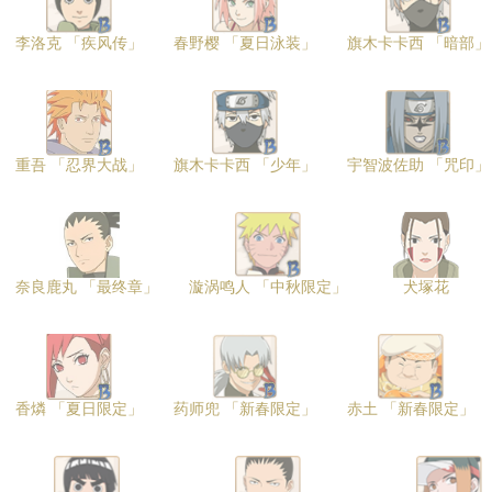
李洛克 「疾风传」
春野樱 「夏日泳装」
旗木卡卡西 「暗部」
重吾 「忍界大战」
旗木卡卡西 「少年」
宇智波佐助 「咒印」
奈良鹿丸 「最终章」
漩涡鸣人 「中秋限定」
犬塚花
香燐 「夏日限定」
药师兜 「新春限定」
赤土 「新春限定」