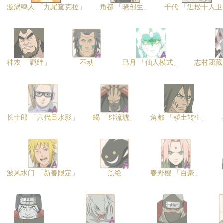
漩涡鸣人 「九尾查克拉」
角都 「晓创生」
千代 「近松十人卫
神农 「羁绊」
不动
巳月 「仙人模式」
志村团藏
长十郎 「六代目水影」
蝎 「绯流琥」
角都 「秽土转生」
波风水门 「新春限定」
黑绝
春野樱 「百豪」