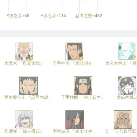
S级忍者×
59
A级忍者×
114
忍者总数×
432
大野木 「忍界大战」
千手柱间 「木叶创立」
大筒木舍人 「
宇智波带土 「忍界大战」
千手柱间 「秽土转生」
大筒木桃
药师兜 「仙人模式」
宇智波斑 「秽土转生」
艾 「三代目雷影