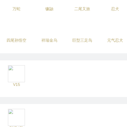
万蛇
镰鼬
二尾又旅
忍犬
四尾孙悟空
祥瑞金乌
巨型三足鸟
元气忍犬
V15