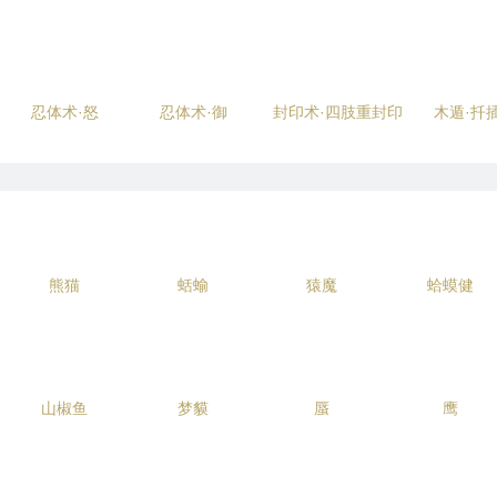
忍体术·怒
忍体术·御
封印术·四肢重封印
木遁·扦
熊猫
蛞蝓
猿魔
蛤蟆健
山椒鱼
梦貘
蜃
鹰