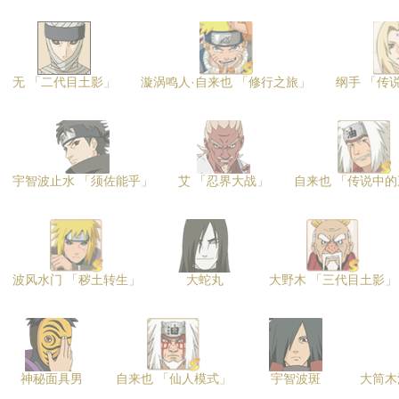
无 「二代目土影」
漩涡鸣人·自来也 「修行之旅」
纲手 「传
宇智波止水 「须佐能乎」
艾 「忍界大战」
自来也 「传说中
波风水门 「秽土转生」
大蛇丸
大野木 「三代目土影」
神秘面具男
自来也 「仙人模式」
宇智波斑
大筒木