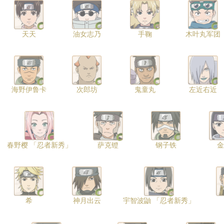
天天
油女志乃
手鞠
木叶丸军团
海野伊鲁卡
次郎坊
鬼童丸
左近右近
春野樱 「忍者新秀」
萨克镫
钢子铁
金
希
神月出云
宇智波鼬 「忍者新秀」