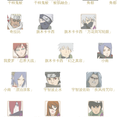
干柿鬼鲛
干柿鬼鲛 「鲛肌融合」
角都
角都
奇拉比
旗木卡卡西
旗木卡卡西 「万花筒写轮眼」
我爱罗 「忍界大战」
旗木卡卡西 「幻之真容」
小南
小南 「漂泊浪客」
宇智波止水
宇智波佐助 「疾风传咒印」