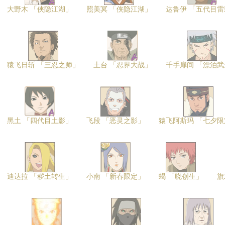
大野木 「侠隐江湖」
照美冥 「侠隐江湖」
达鲁伊 「五代目雷
猿飞日斩 「三忍之师」
土台 「忍界大战」
千手扉间 「漂泊武
黑土 「四代目土影」
飞段 「恶灵之影」
猿飞阿斯玛 「七夕限
迪达拉 「秽土转生」
小南 「新春限定」
蝎 「晓创生」
旗