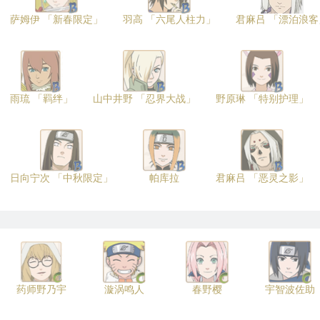
萨姆伊 「新春限定」
羽高 「六尾人柱力」
君麻吕 「漂泊浪客
雨琉 「羁绊」
山中井野 「忍界大战」
野原琳 「特别护理」
日向宁次 「中秋限定」
帕库拉
君麻吕 「恶灵之影」
药师野乃宇
漩涡鸣人
春野樱
宇智波佐助