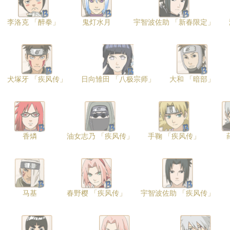
李洛克 「醉拳」
鬼灯水月
宇智波佐助 「新春限定」
犬塚牙 「疾风传」
日向雏田 「八极宗师」
大和 「暗部」
香燐
油女志乃 「疾风传」
手鞠 「疾风传」
马基
春野樱 「疾风传」
宇智波佐助 「疾风传」