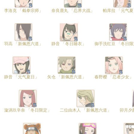
李洛克 「截拳宗师」
奈良鹿丸 「忍界大战」
帕库拉 「元气夏
羽高 「新佩恩六道」
静音 「冬日睡衣」
御手洗红豆 「冬日限
静音 「元气夏日」
矢仓 「新佩恩六道」
春野樱 「忍者少女」
漩涡玖辛奈 「冬日限定」
二位由木人 「新佩恩六道」
卯月夕