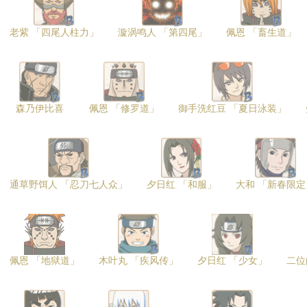
老紫 「四尾人柱力」
漩涡鸣人 「第四尾」
佩恩 「畜生道」
森乃伊比喜
佩恩 「修罗道」
御手洗红豆 「夏日泳装」
通草野饵人 「忍刀七人众」
夕日红 「和服」
大和 「新春限定
佩恩 「地狱道」
木叶丸 「疾风传」
夕日红 「少女」
二位