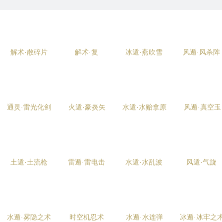
解术·散碎片
解术·复
冰遁·燕吹雪
风遁·风杀阵
通灵·雷光化剑
火遁·豪炎矢
水遁·水贻拿原
风遁·真空玉
土遁·土流枪
雷遁·雷电击
水遁·水乱波
风遁·气旋
水遁·雾隐之术
时空机忍术
水遁·水连弹
冰遁·冰牢之