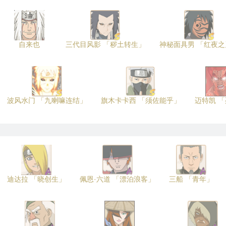
自来也
三代目风影 「秽土转生」
神秘面具男 「红夜之
波风水门 「九喇嘛连结」
旗木卡卡西 「须佐能乎」
迈特凯 
迪达拉 「晓创生」
佩恩·六道 「漂泊浪客」
三船 「青年」