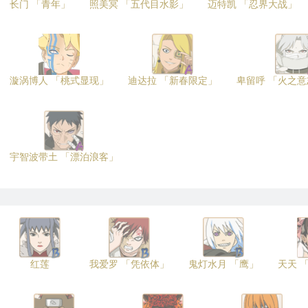
长门 「青年」
照美冥 「五代目水影」
迈特凯 「忍界大战」
漩涡博人 「桃式显现」
迪达拉 「新春限定」
卑留呼 「火之
宇智波带土 「漂泊浪客」
红莲
我爱罗 「凭依体」
鬼灯水月 「鹰」
天天 