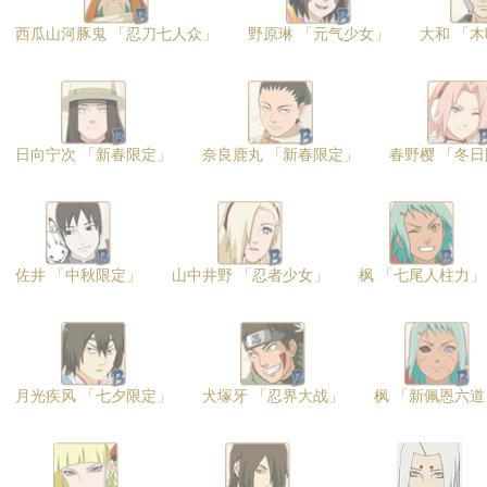
西瓜山河豚鬼 「忍刀七人众」
野原琳 「元气少女」
大和 「
日向宁次 「新春限定」
奈良鹿丸 「新春限定」
春野樱 「冬
佐井 「中秋限定」
山中井野 「忍者少女」
枫 「七尾人柱力」
月光疾风 「七夕限定」
犬塚牙 「忍界大战」
枫 「新佩恩六道