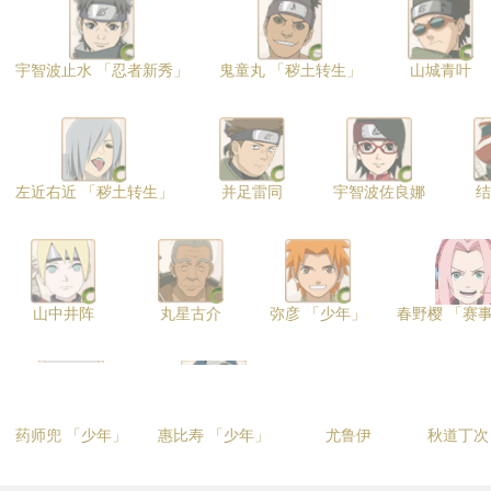
宇智波止水 「忍者新秀」
鬼童丸 「秽土转生」
山城青叶
左近右近 「秽土转生」
并足雷同
宇智波佐良娜
结
山中井阵
丸星古介
弥彦 「少年」
春野樱 「赛
药师兜 「少年」
惠比寿 「少年」
尤鲁伊
秋道丁次