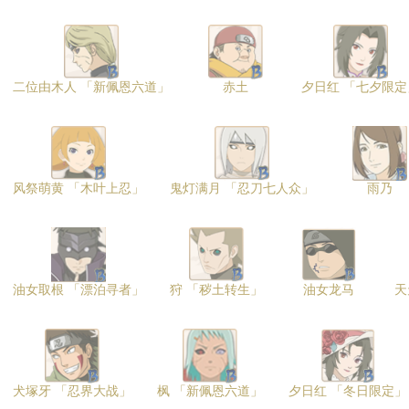
二位由木人 「新佩恩六道」
赤土
夕日红 「七夕限定
风祭萌黄 「木叶上忍」
鬼灯满月 「忍刀七人众」
雨乃
油女取根 「漂泊寻者」
狩 「秽土转生」
油女龙马
天
犬塚牙 「忍界大战」
枫 「新佩恩六道」
夕日红 「冬日限定」