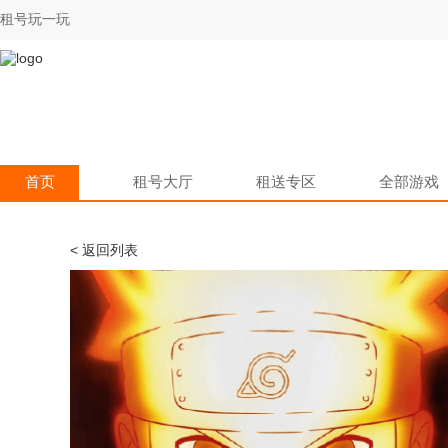
租号玩一玩
首页
租号大厅
租送专区
全部游戏
< 返回列表