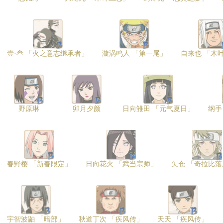
壹·叁 「火之意志继承者」
漩涡鸣人 「第一尾」
自来也 「木
野原琳
卯月夕颜
日向雏田 「元气夏日」
纲手
春野樱 「新春限定」
日向花火 「武当宗师」
矢仓 「奇拉比
宇智波鼬 「暗部」
秋道丁次 「疾风传」
天天 「疾风传」