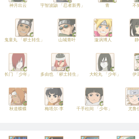
神月出云
宇智波鼬 「忍者新秀」
青
不
鬼童丸 「秽土转生」
山城青叶
漩涡博人
静
长门 「少年」
多由也 「秽土转生」
大蛇丸 「少年」
伊
秋道蝶蝶
梅塔尔·李
千手柱间 「少年」
尤鲁