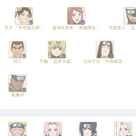
天天 「中华面点师」
漩涡玖辛奈 「新春限定」
无梨甚八 「
阿三
手鞠 「忍界大战」
日向宁次 「中秋限定」
奥摩伊