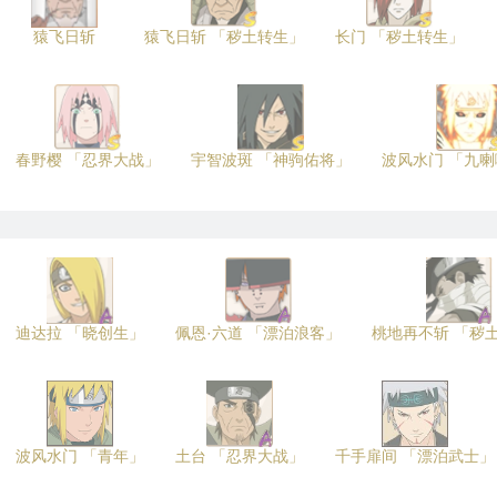
猿飞日斩
猿飞日斩 「秽土转生」
长门 「秽土转生」
春野樱 「忍界大战」
宇智波斑 「神驹佑将」
波风水门 「九
迪达拉 「晓创生」
佩恩·六道 「漂泊浪客」
桃地再不斩 「秽
波风水门 「青年」
土台 「忍界大战」
千手扉间 「漂泊武士」