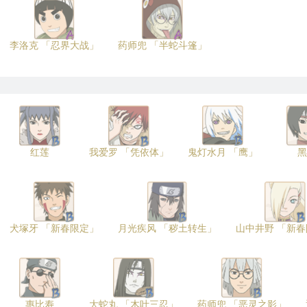
李洛克 「忍界大战」
药师兜 「半蛇斗篷」
红莲
我爱罗 「凭依体」
鬼灯水月 「鹰」
黑
犬塚牙 「新春限定」
月光疾风 「秽土转生」
山中井野 「新
惠比寿
大蛇丸 「木叶三忍」
药师兜 「恶灵之影」