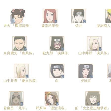
天天 「峨眉宗师」
漩涡玖辛奈
佐井
漩涡鸣人
奈良鹿丸 「疾风传」
勘九郎 「疾风传」
山中井野 「疾风传」
山中井野 「夏日泳装」
白
夕日红
君麻吕 「咒印」
野原琳 「漂泊浪客」
贰 「火之意志继承者」