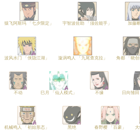
猿飞阿斯玛 「七夕限定」
宇智波佐助 「须佐能乎」
加藤
波风水门 「侠隐江湖」
漩涡鸣人 「九尾查克拉」
角都 「晓
不动
巳月 「仙人模式」
不缘
日向雏田
机械鸣人 「初始形态」
黑绝
春野樱 「百豪」
大