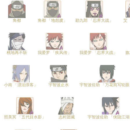
角都
角都 「地怨虞」
勘九郎 「忍界大战」
艾
桃地再不斩
我爱罗 「疾风传」
我爱罗 「忍界大战」
旗
小南 「漂泊浪客」
宇智波止水
宇智波佐助 「万花筒写轮眼
照美冥 「五代目水影」
志村团藏
宇智波佐助 「侠隐江湖