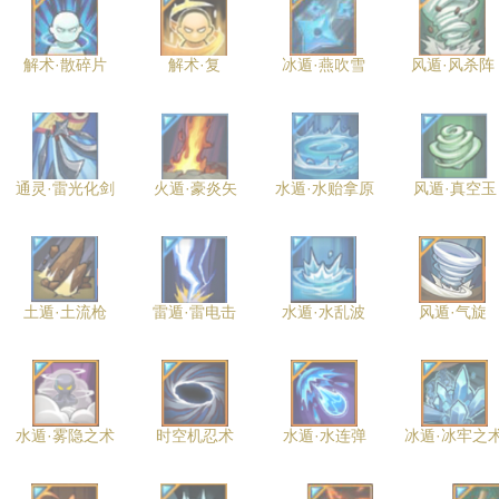
解术·散碎片
解术·复
冰遁·燕吹雪
风遁·风杀阵
通灵·雷光化剑
火遁·豪炎矢
水遁·水贻拿原
风遁·真空玉
土遁·土流枪
雷遁·雷电击
水遁·水乱波
风遁·气旋
水遁·雾隐之术
时空机忍术
水遁·水连弹
冰遁·冰牢之