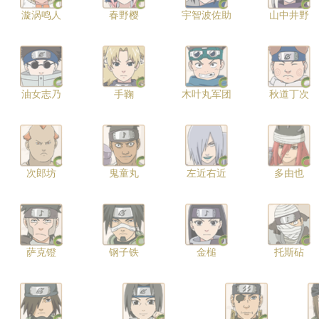
漩涡鸣人
春野樱
宇智波佐助
山中井野
油女志乃
手鞠
木叶丸军团
秋道丁次
次郎坊
鬼童丸
左近右近
多由也
萨克镫
钢子铁
金槌
托斯砧