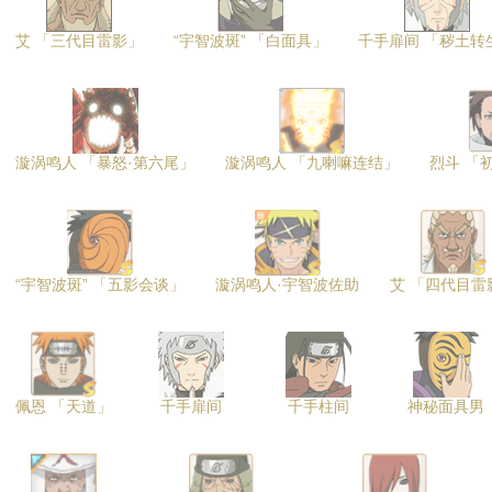
艾 「三代目雷影」
“宇智波斑” 「白面具」
千手扉间 「秽土转
漩涡鸣人 「暴怒·第六尾」
漩涡鸣人 「九喇嘛连结」
烈斗 「
“宇智波斑” 「五影会谈」
漩涡鸣人·宇智波佐助
艾 「四代目雷
佩恩 「天道」
千手扉间
千手柱间
神秘面具男