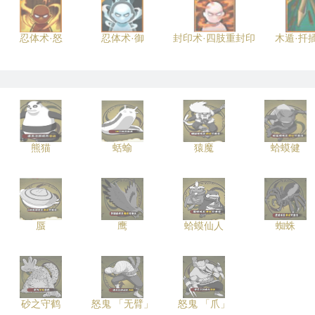
忍体术·怒
忍体术·御
封印术·四肢重封印
木遁·扦
熊猫
蛞蝓
猿魔
蛤蟆健
蜃
鹰
蛤蟆仙人
蜘蛛
砂之守鹤
怒鬼 「无臂」
怒鬼 「爪」