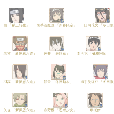
白 「秽土转生」
御手洗红豆 「新春限定」
日向花火 「冬日限
老紫 「新佩恩六道」
佐井 「最终章」
李洛克 「截拳宗师」
羽高 「新佩恩六道」
静音 「冬日睡衣」
御手洗红豆 「冬日限
矢仓 「新佩恩六道」
春野樱 「忍者少女」
摩托伊