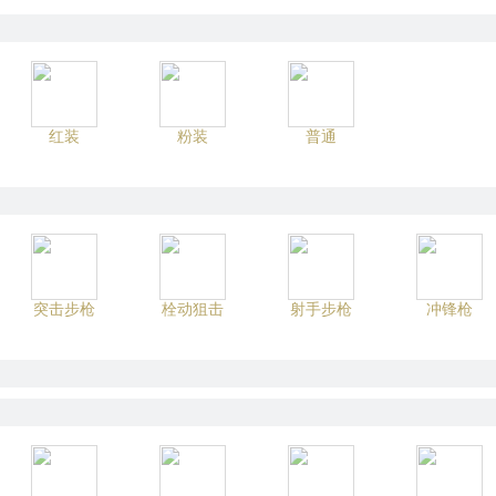
红装
粉装
普通
突击步枪
栓动狙击
射手步枪
冲锋枪