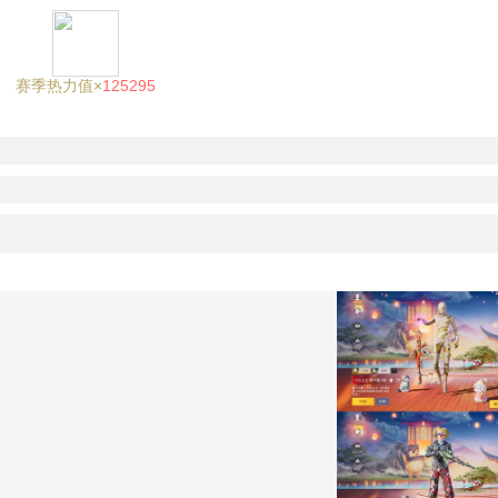
赛季热力值×
125295