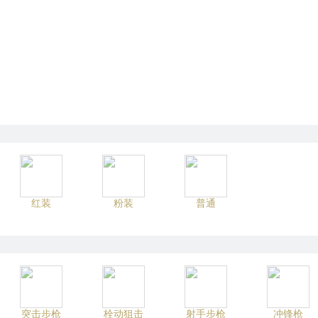
红装
粉装
普通
突击步枪
栓动狙击
射手步枪
冲锋枪