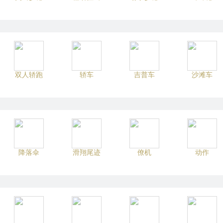
双人轿跑
轿车
吉普车
沙滩车
降落伞
滑翔尾迹
僚机
动作