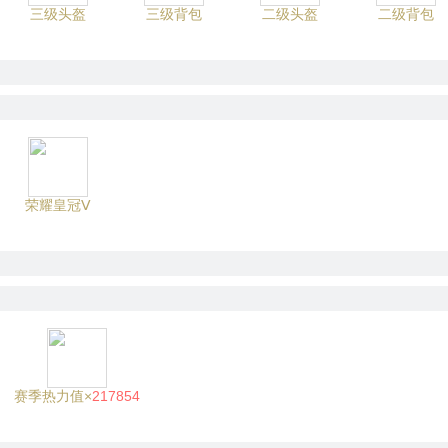
三级头盔
三级背包
二级头盔
二级背包
荣耀皇冠Ⅴ
赛季热力值×
217854