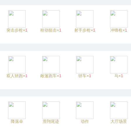
突击步枪×
1
栓动狙击×
1
射手步枪×
1
冲锋枪×
1
双人轿跑×
1
敞篷跑车×
1
轿车×
1
马×
1
降落伞
滑翔尾迹
动作
大厅场景