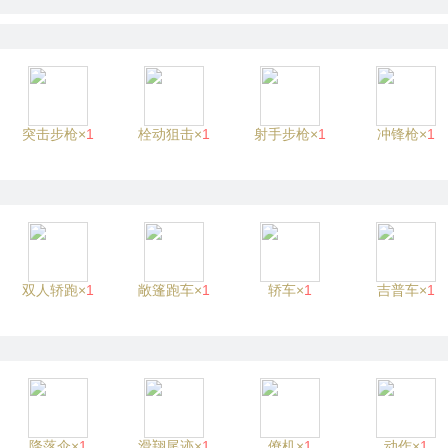
突击步枪×
1
栓动狙击×
1
射手步枪×
1
冲锋枪×
1
双人轿跑×
1
敞篷跑车×
1
轿车×
1
吉普车×
1
降落伞×
1
滑翔尾迹×
1
僚机×
1
动作×
1