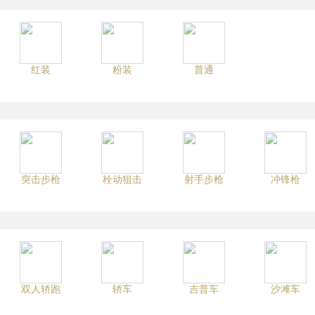
红装
粉装
普通
突击步枪
栓动狙击
射手步枪
冲锋枪
双人轿跑
轿车
吉普车
沙滩车