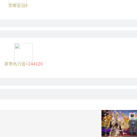
荣耀皇冠Ⅱ
赛季热力值×
244120