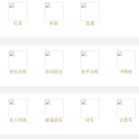
红装
粉装
普通
突击步枪
栓动狙击
射手步枪
冲锋枪
双人轿跑
敞篷跑车
轿车
吉普车