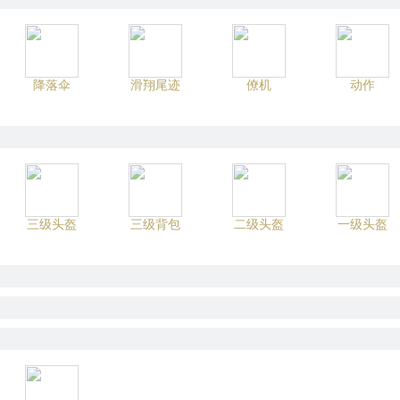
降落伞
滑翔尾迹
僚机
动作
三级头盔
三级背包
二级头盔
一级头盔