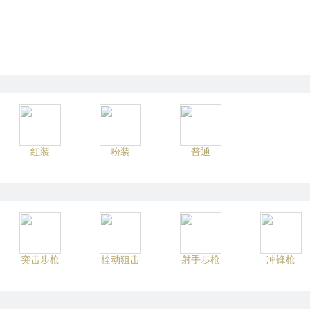
红装
粉装
普通
突击步枪
栓动狙击
射手步枪
冲锋枪