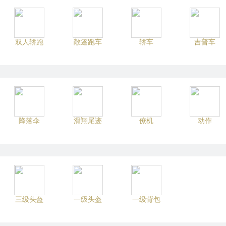
双人轿跑
敞篷跑车
轿车
吉普车
降落伞
滑翔尾迹
僚机
动作
三级头盔
一级头盔
一级背包