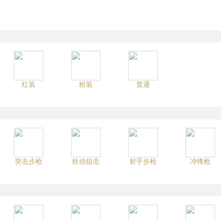
红装
粉装
普通
突击步枪
栓动狙击
射手步枪
冲锋枪