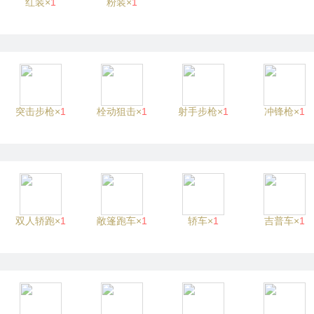
红装×
1
粉装×
1
突击步枪×
1
栓动狙击×
1
射手步枪×
1
冲锋枪×
1
双人轿跑×
1
敞篷跑车×
1
轿车×
1
吉普车×
1